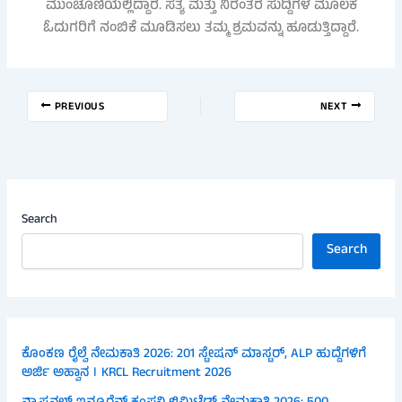
ಮುಂಚೂಣಿಯಲ್ಲಿದ್ದಾರೆ. ಸತ್ಯ ಮತ್ತು ನಿರಂತರ ಸುದ್ದಿಗಳ ಮೂಲಕ
ಓದುಗರಿಗೆ ನಂಬಿಕೆ ಮೂಡಿಸಲು ತಮ್ಮ ಶ್ರಮವನ್ನು ಹೂಡುತ್ತಿದ್ದಾರೆ.
PREVIOUS
NEXT
Search
Search
ಕೊಂಕಣ ರೈಲ್ವೆ ನೇಮಕಾತಿ 2026: 201 ಸ್ಟೇಷನ್ ಮಾಸ್ಟರ್, ALP ಹುದ್ದೆಗಳಿಗೆ
ಅರ್ಜಿ ಅಹ್ವಾನ । KRCL Recruitment 2026