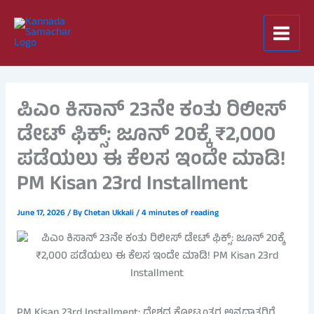
Skip
to
content
ಪಿಎಂ ಕಿಸಾನ್ 23ನೇ ಕಂತು ರಿಲೀಸ್
ಡೇಟ್ ಫಿಕ್ಸ್: ಜೂನ್ 20ಕ್ಕೆ ₹2,000
ಪಡೆಯಲು ಈ ಕೆಲಸ ಇಂದೇ ಮಾಡಿ!
PM Kisan 23rd Installment
June 17, 2026
/ By
Chetan Ukkali
/
4 minutes of reading
PM Kisan 23rd Installment: ದೇಶದ ಕೋಟ್ಯಂತರ ಅನ್ನದಾತರಿಗೆ