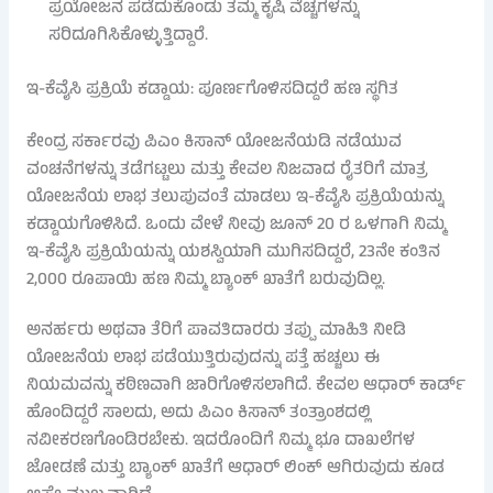
ಪ್ರಯೋಜನ ಪಡೆದುಕೊಂಡು ತಮ್ಮ ಕೃಷಿ ವೆಚ್ಚಗಳನ್ನು
ಸರಿದೂಗಿಸಿಕೊಳ್ಳುತ್ತಿದ್ದಾರೆ.
ಇ-ಕೆವೈಸಿ ಪ್ರಕ್ರಿಯೆ ಕಡ್ಡಾಯ: ಪೂರ್ಣಗೊಳಿಸದಿದ್ದರೆ ಹಣ ಸ್ಥಗಿತ
ಕೇಂದ್ರ ಸರ್ಕಾರವು ಪಿಎಂ ಕಿಸಾನ್ ಯೋಜನೆಯಡಿ ನಡೆಯುವ
ವಂಚನೆಗಳನ್ನು ತಡೆಗಟ್ಟಲು ಮತ್ತು ಕೇವಲ ನಿಜವಾದ ರೈತರಿಗೆ ಮಾತ್ರ
ಯೋಜನೆಯ ಲಾಭ ತಲುಪುವಂತೆ ಮಾಡಲು ಇ-ಕೆವೈಸಿ ಪ್ರಕ್ರಿಯೆಯನ್ನು
ಕಡ್ಡಾಯಗೊಳಿಸಿದೆ. ಒಂದು ವೇಳೆ ನೀವು ಜೂನ್ 20 ರ ಒಳಗಾಗಿ ನಿಮ್ಮ
ಇ-ಕೆವೈಸಿ ಪ್ರಕ್ರಿಯೆಯನ್ನು ಯಶಸ್ವಿಯಾಗಿ ಮುಗಿಸದಿದ್ದರೆ, 23ನೇ ಕಂತಿನ
2,000 ರೂಪಾಯಿ ಹಣ ನಿಮ್ಮ ಬ್ಯಾಂಕ್ ಖಾತೆಗೆ ಬರುವುದಿಲ್ಲ.
ಅನರ್ಹರು ಅಥವಾ ತೆರಿಗೆ ಪಾವತಿದಾರರು ತಪ್ಪು ಮಾಹಿತಿ ನೀಡಿ
ಯೋಜನೆಯ ಲಾಭ ಪಡೆಯುತ್ತಿರುವುದನ್ನು ಪತ್ತೆ ಹಚ್ಚಲು ಈ
ನಿಯಮವನ್ನು ಕಠಿಣವಾಗಿ ಜಾರಿಗೊಳಿಸಲಾಗಿದೆ. ಕೇವಲ ಆಧಾರ್ ಕಾರ್ಡ್
ಹೊಂದಿದ್ದರೆ ಸಾಲದು, ಅದು ಪಿಎಂ ಕಿಸಾನ್ ತಂತ್ರಾಂಶದಲ್ಲಿ
ನವೀಕರಣಗೊಂಡಿರಬೇಕು. ಇದರೊಂದಿಗೆ ನಿಮ್ಮ ಭೂ ದಾಖಲೆಗಳ
ಜೋಡಣೆ ಮತ್ತು ಬ್ಯಾಂಕ್ ಖಾತೆಗೆ ಆಧಾರ್ ಲಿಂಕ್ ಆಗಿರುವುದು ಕೂಡ