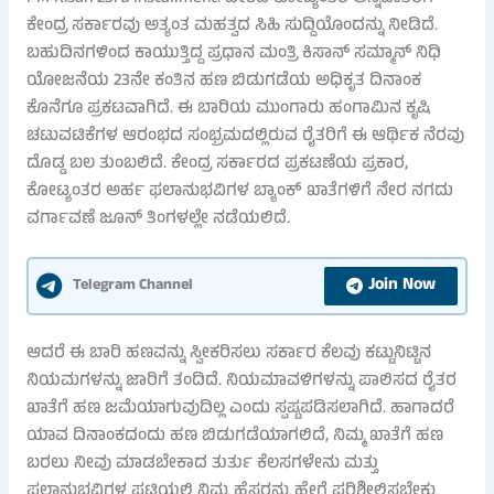
ಕೇಂದ್ರ ಸರ್ಕಾರವು ಅತ್ಯಂತ ಮಹತ್ವದ ಸಿಹಿ ಸುದ್ದಿಯೊಂದನ್ನು ನೀಡಿದೆ.
ಬಹುದಿನಗಳಿಂದ ಕಾಯುತ್ತಿದ್ದ ಪ್ರಧಾನ ಮಂತ್ರಿ ಕಿಸಾನ್ ಸಮ್ಮಾನ್ ನಿಧಿ
ಯೋಜನೆಯ 23ನೇ ಕಂತಿನ ಹಣ ಬಿಡುಗಡೆಯ ಅಧಿಕೃತ ದಿನಾಂಕ
ಕೊನೆಗೂ ಪ್ರಕಟವಾಗಿದೆ. ಈ ಬಾರಿಯ ಮುಂಗಾರು ಹಂಗಾಮಿನ ಕೃಷಿ
ಚಟುವಟಿಕೆಗಳ ಆರಂಭದ ಸಂಭ್ರಮದಲ್ಲಿರುವ ರೈತರಿಗೆ ಈ ಆರ್ಥಿಕ ನೆರವು
ದೊಡ್ಡ ಬಲ ತುಂಬಲಿದೆ. ಕೇಂದ್ರ ಸರ್ಕಾರದ ಪ್ರಕಟಣೆಯ ಪ್ರಕಾರ,
ಕೋಟ್ಯಂತರ ಅರ್ಹ ಫಲಾನುಭವಿಗಳ ಬ್ಯಾಂಕ್ ಖಾತೆಗಳಿಗೆ ನೇರ ನಗದು
ವರ್ಗಾವಣೆ ಜೂನ್ ತಿಂಗಳಲ್ಲೇ ನಡೆಯಲಿದೆ.
Join Now
Telegram Channel
ಆದರೆ ಈ ಬಾರಿ ಹಣವನ್ನು ಸ್ವೀಕರಿಸಲು ಸರ್ಕಾರ ಕೆಲವು ಕಟ್ಟುನಿಟ್ಟಿನ
ನಿಯಮಗಳನ್ನು ಜಾರಿಗೆ ತಂದಿದೆ. ನಿಯಮಾವಳಿಗಳನ್ನು ಪಾಲಿಸದ ರೈತರ
ಖಾತೆಗೆ ಹಣ ಜಮೆಯಾಗುವುದಿಲ್ಲ ಎಂದು ಸ್ಪಷ್ಟಪಡಿಸಲಾಗಿದೆ. ಹಾಗಾದರೆ
ಯಾವ ದಿನಾಂಕದಂದು ಹಣ ಬಿಡುಗಡೆಯಾಗಲಿದೆ, ನಿಮ್ಮ ಖಾತೆಗೆ ಹಣ
ಬರಲು ನೀವು ಮಾಡಬೇಕಾದ ತುರ್ತು ಕೆಲಸಗಳೇನು ಮತ್ತು
ಫಲಾನುಭವಿಗಳ ಪಟ್ಟಿಯಲ್ಲಿ ನಿಮ್ಮ ಹೆಸರನ್ನು ಹೇಗೆ ಪರಿಶೀಲಿಸಬೇಕು