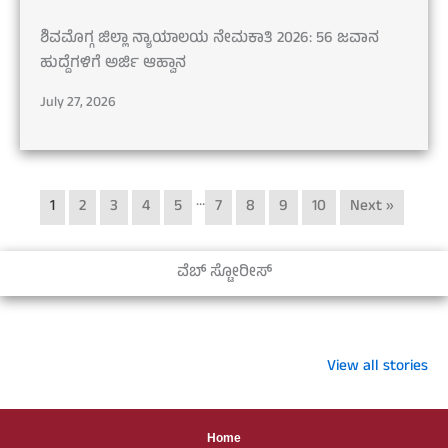
ಶಿವಮೊಗ್ಗ ಜಿಲ್ಲಾ ನ್ಯಾಯಾಲಯ ನೇಮಕಾತಿ 2026: 56 ಜವಾನ
ಹುದ್ದೆಗಳಿಗೆ ಅರ್ಜಿ ಆಹ್ವಾನ
July 27, 2026
…
1
2
3
4
5
7
8
9
10
Next »
ವೆಬ್ ಸ್ಟೋರೀಸ್
ಸೈಟ್ ಖರೀದಿ ಮುನ್ನ
ಬಿಗ್ ಶಾಕ್!
ರೈತರಿಗೆ ಗುಡ್
ಎಚ್ಚರ: ಈ 7
ಕರ್ನಾಟಕದಲ್ಲಿ 4.50
ನ್ಯೂಸ್! ಕೃಷಿ
View all stories
ದಾಖಲೆಗಳಿಲ್ಲದಿದ್ದರೆ
ಲಕ್ಷ BPL ರೇಷನ್
ಯಂತ್ರೋಪಕ
ನಿಮ್ಮ ಹಣ
ಕಾರ್ಡ್ ರದ್ದು:
ಖರೀದಿಗೆ ₹3 ಲಕ
ಮಣ್ಣುಪಾಲಾದೀತು!
ನಿಮ್ಮದು ಇದೆಯಾ?
ಸಬ್ಸಿಡಿ
Home