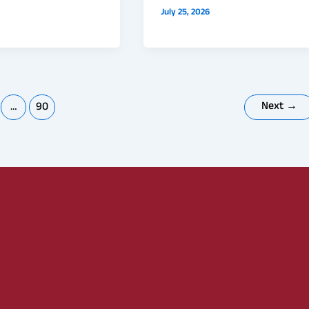
July 25, 2026
Next
→
…
90