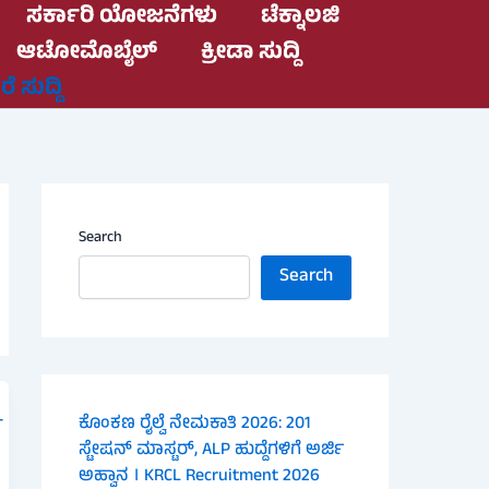
ಸರ್ಕಾರಿ ಯೋಜನೆಗಳು
ಟೆಕ್ನಾಲಜಿ
ಆಟೋಮೊಬೈಲ್
ಕ್ರೀಡಾ ಸುದ್ದಿ
ೆ ಸುದ್ದಿ
Search
Search
ಕೊಂಕಣ ರೈಲ್ವೆ ನೇಮಕಾತಿ 2026: 201
ಸ್ಟೇಷನ್ ಮಾಸ್ಟರ್, ALP ಹುದ್ದೆಗಳಿಗೆ ಅರ್ಜಿ
ಅಹ್ವಾನ । KRCL Recruitment 2026