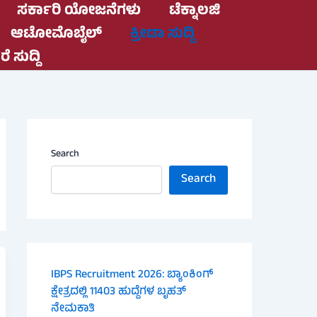
ಸರ್ಕಾರಿ ಯೋಜನೆಗಳು
ಟೆಕ್ನಾಲಜಿ
ಆಟೋಮೊಬೈಲ್
ಕ್ರೀಡಾ ಸುದ್ದಿ
ೆ ಸುದ್ದಿ
Search
Search
IBPS Recruitment 2026: ಬ್ಯಾಂಕಿಂಗ್
ಕ್ಷೇತ್ರದಲ್ಲಿ 11403 ಹುದ್ದೆಗಳ ಬೃಹತ್
ನೇಮಕಾತಿ