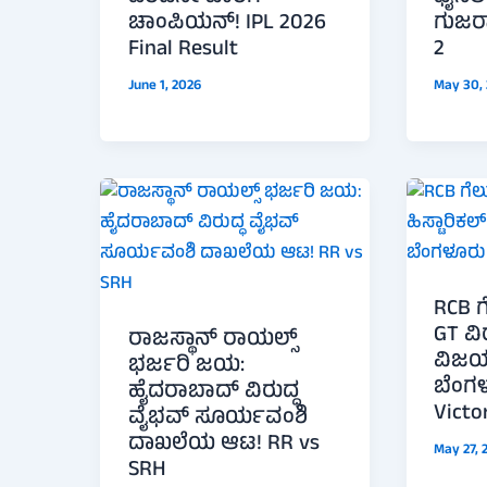
ಚಾಂಪಿಯನ್! IPL 2026
ಗುಜರಾ
Final Result
2
June 1, 2026
May 30,
RCB ಗ
GT ವಿರ
ರಾಜಸ್ಥಾನ್ ರಾಯಲ್ಸ್
ವಿಜಯ
ಭರ್ಜರಿ ಜಯ:
ಬೆಂಗ
ಹೈದರಾಬಾದ್ ವಿರುದ್ಧ
Victo
ವೈಭವ್ ಸೂರ್ಯವಂಶಿ
ದಾಖಲೆಯ ಆಟ! RR vs
May 27, 
SRH