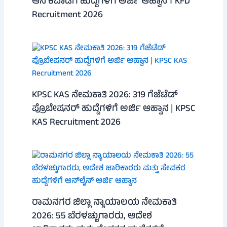
ಆನೆ ಕವಾಡಿಗ ಹುದ್ದೆಗಳಿಗೆ ಅರ್ಜಿ ಆಹ್ವಾನ । KFD
Recruitment 2026
KPSC KAS ನೇಮಕಾತಿ 2026: 319 ಗೆಜೆಟೆಡ್
ಪ್ರೊಬೇಷನರ್ ಹುದ್ದೆಗಳಿಗೆ ಅರ್ಜಿ ಆಹ್ವಾನ | KPSC
KAS Recruitment 2026
ರಾಮನಗರ ಜಿಲ್ಲಾ ನ್ಯಾಯಾಲಯ ನೇಮಕಾತಿ
2026: 55 ಬೆರಳಚ್ಚುಗಾರರು, ಆದೇಶ