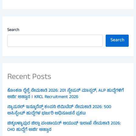
Search
Search
Recent Posts
ಕೊಂಕಣ ರೈಲ್ವೆ ನೇಮಕಾತಿ 2026: 201 ಸ್ಟೇಷನ್ ಮಾಸ್ಟರ್, ALP ಹುದ್ದೆಗಳಿಗೆ
ಅರ್ಜಿ ಅಹ್ವಾನ । KRCL Recruitment 2026
ನ್ಯಾಷನಲ್ ಇನ್ಶೂರೆನ್ಸ್ ಕಂಪನಿ ಲಿಮಿಟೆಡ್ ನೇಮಕಾತಿ 2026: 500
ಅಸಿಸ್ಟೆಂಟ್ ಹುದ್ದೆಗಳ ಭರ್ಜರಿ ಅಧಿಸೂಚನೆ ಪ್ರಕಟ
ಚಿಕ್ಕಬಳ್ಳಾಪುರ ಜಿಲ್ಲಾ ಪಂಚಾಯತ್ ಆಯುಷ್ ಇಲಾಖೆ ನೇಮಕಾತಿ 2026:
CHO ಹುದ್ದೆಗೆ ಅರ್ಜಿ ಆಹ್ವಾನ