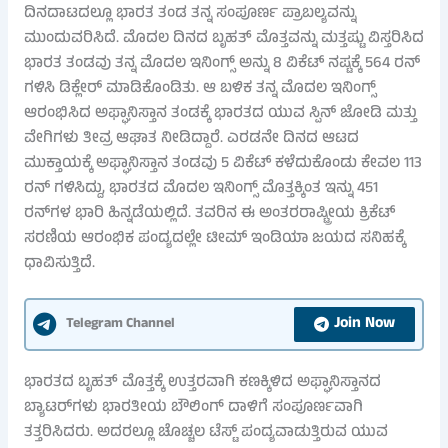
ದಿನದಾಟದಲ್ಲೂ ಭಾರತ ತಂಡ ತನ್ನ ಸಂಪೂರ್ಣ ಪ್ರಾಬಲ್ಯವನ್ನು
ಮುಂದುವರಿಸಿದೆ. ಮೊದಲ ದಿನದ ಬೃಹತ್ ಮೊತ್ತವನ್ನು ಮತ್ತಷ್ಟು ವಿಸ್ತರಿಸಿದ
ಭಾರತ ತಂಡವು ತನ್ನ ಮೊದಲ ಇನಿಂಗ್ಸ್ ಅನ್ನು 8 ವಿಕೆಟ್ ನಷ್ಟಕ್ಕೆ 564 ರನ್
ಗಳಿಸಿ ಡಿಕ್ಲೇರ್ ಮಾಡಿಕೊಂಡಿತು. ಆ ಬಳಿಕ ತನ್ನ ಮೊದಲ ಇನಿಂಗ್ಸ್
ಆರಂಭಿಸಿದ ಅಫ್ಘಾನಿಸ್ತಾನ ತಂಡಕ್ಕೆ ಭಾರತದ ಯುವ ಸ್ಪಿನ್ ಜೋಡಿ ಮತ್ತು
ವೇಗಿಗಳು ತೀವ್ರ ಆಘಾತ ನೀಡಿದ್ದಾರೆ. ಎರಡನೇ ದಿನದ ಆಟದ
ಮುಕ್ತಾಯಕ್ಕೆ ಅಫ್ಘಾನಿಸ್ತಾನ ತಂಡವು 5 ವಿಕೆಟ್ ಕಳೆದುಕೊಂಡು ಕೇವಲ 113
ರನ್ ಗಳಿಸಿದ್ದು, ಭಾರತದ ಮೊದಲ ಇನಿಂಗ್ಸ್ ಮೊತ್ತಕ್ಕಿಂತ ಇನ್ನು 451
ರನ್‌ಗಳ ಭಾರಿ ಹಿನ್ನಡೆಯಲ್ಲಿದೆ. ತವರಿನ ಈ ಅಂತರರಾಷ್ಟ್ರೀಯ ಕ್ರಿಕೆಟ್
ಸರಣಿಯ ಆರಂಭಿಕ ಪಂದ್ಯದಲ್ಲೇ ಟೀಮ್ ಇಂಡಿಯಾ ಜಯದ ಸನಿಹಕ್ಕೆ
ಧಾವಿಸುತ್ತಿದೆ.
Join Now
Telegram Channel
ಭಾರತದ ಬೃಹತ್ ಮೊತ್ತಕ್ಕೆ ಉತ್ತರವಾಗಿ ಕಣಕ್ಕಿಳಿದ ಅಫ್ಘಾನಿಸ್ತಾನದ
ಬ್ಯಾಟರ್‌ಗಳು ಭಾರತೀಯ ಬೌಲಿಂಗ್ ದಾಳಿಗೆ ಸಂಪೂರ್ಣವಾಗಿ
ತತ್ತರಿಸಿದರು. ಅದರಲ್ಲೂ ಚೊಚ್ಚಲ ಟೆಸ್ಟ್ ಪಂದ್ಯವಾಡುತ್ತಿರುವ ಯುವ