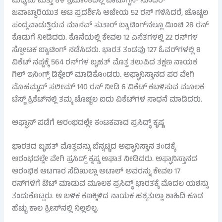
ಮಧ್ಯಮ ಮತ್ತು ಕೆಳ ಕ್ರಮಾಂಕದಲ್ಲಿ ವಾಷಿಂಗ್ಟನ್ ಸುಂದರ್
ಜವಾಬ್ದಾರಿಯುತ ಆಟ ಪ್ರದರ್ಶಿಸಿ ಅಜೇಯ 52 ರನ್ ಗಳಿಸಿದರೆ, ಚೊಚ್ಚಲ
ಪಂದ್ಯವಾಡುತ್ತಿರುವ ಮಾನವ್ ಸುತಾರ್ ಬ್ಯಾಟಿಂಗ್‌ನಲ್ಲೂ ಮಿಂಚಿ 28 ರನ್
ಕೊಡುಗೆ ನೀಡಿದರು. ಕೊನೆಯಲ್ಲಿ ಕೇವಲ 12 ಎಸೆತಗಳಲ್ಲಿ 22 ರನ್‌ಗಳ
ಸ್ಫೋಟಕ ಬ್ಯಾಟಿಂಗ್ ನಡೆಸಿದರು. ಭಾರತ ತಂಡವು 127 ಓವರ್‌ಗಳಲ್ಲಿ 8
ವಿಕೆಟ್ ನಷ್ಟಕ್ಕೆ 564 ರನ್‌ಗಳ ಬೃಹತ್ ಮೊತ್ತ ತಲುಪಿದ ತಕ್ಷಣ ನಾಯಕ
ಗಿಲ್ ಇನಿಂಗ್ಸ್ ಡಿಕ್ಲೇರ್ ಮಾಡಿಕೊಂಡರು. ಅಫ್ಘಾನಿಸ್ತಾನದ ಪರ ವೇಗಿ
ಮೊಹಮ್ಮದ್ ಸಲೀಮ್ 140 ರನ್ ನೀಡಿ 6 ವಿಕೆಟ್ ಕಬಳಿಸುವ ಮೂಲಕ
ಟೆಸ್ಟ್ ಕ್ರಿಕೆಟ್‌ನಲ್ಲಿ ತಮ್ಮ ಚೊಚ್ಚಲ ಐದು ವಿಕೆಟ್‌ಗಳ ಸಾಧನೆ ಮಾಡಿದರು.
ಅಫ್ಘಾನ್ ಪಡೆಗೆ ಆರಂಭದಲ್ಲೇ ಕಂಟಕವಾದ ಪ್ರಸಿದ್ಧ್ ಕೃಷ್ಣ
ಭಾರತದ ಬೃಹತ್ ಮೊತ್ತವನ್ನು ಬೆನ್ನಟ್ಟಿದ ಅಫ್ಘಾನಿಸ್ತಾನ ತಂಡಕ್ಕೆ
ಆರಂಭದಲ್ಲೇ ವೇಗಿ ಪ್ರಸಿದ್ಧ್ ಕೃಷ್ಣ ಆಘಾತ ನೀಡಿದರು. ಅಫ್ಘಾನಿಸ್ತಾನದ
ಆರಂಭಿಕ ಆಟಗಾರ ಸೆದಿಖುಲ್ಲಾ ಅಟಾಲ್ ಅವರನ್ನು ಕೇವಲ 17
ರನ್‌ಗಳಿಗೆ ಔಟ್ ಮಾಡುವ ಮೂಲಕ ಪ್ರಸಿದ್ಧ್ ಭಾರತಕ್ಕೆ ಮೊದಲ ಯಶಸ್ಸು
ತಂದುಕೊಟ್ಟರು. ಆ ಬಳಿಕ ಕಣಕ್ಕಿಳಿದ ನಾಯಕ ಹಶ್ಮತುಲ್ಲಾ ಶಾಹಿದಿ ಕೂಡ
ಹೆಚ್ಚು ಕಾಲ ಕ್ರೀಸ್‌ನಲ್ಲಿ ನಿಲ್ಲಲಿಲ್ಲ.