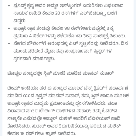
ಪ್ರಸಿದ್ಧ್ ಕೃಷ್ಣ ಅವರ ಅದ್ಭುತ ಇನ್‌ಸ್ವಿಂಗರ್ ಎದುರಿಸಲು ವಿಫಲರಾದ
ನಾಯಕ ಶಾಹಿದಿ ಕೇವಲ 20 ರನ್‌ಗಳಿಗೆ ಎಲ್‌ಬಿಡಬ್ಲ್ಯೂ ಬಲೆಗೆ
ಬಿದ್ದರು.
ಅಫ್ಘಾನಿಸ್ತಾನ ತಂಡವು ಕೇವಲ 98 ರನ್‌ಗಳಾಗುವಷ್ಟರಲ್ಲಿ ತನ್ನ
ಪ್ರಮುಖ 4 ವಿಕೆಟ್‌ಗಳನ್ನು ಕಳೆದುಕೊಂಡು ತೀವ್ರ ಸಂಕಷ್ಟಕ್ಕೆ ಸಿಲುಕಿತು.
ವೇಗದ ಬೌಲಿಂಗ್‌ಗೆ ಆರಂಭದಲ್ಲಿ ಪಿಚ್ ಸ್ವಲ್ಪ ನೆರವು ನೀಡಿದರೂ, ದಿನ
ಮುಂದುವರಿದಂತೆ ಮೈದಾನವು ಸಂಪೂರ್ಣವಾಗಿ ಸ್ಪಿನ್ನರ್‌ಗಳ
ಸ್ವರ್ಗವಾಗಿ ಮಾರ್ಪಟ್ಟಿತು.
ಚೊಚ್ಚಲ ಪಂದ್ಯದಲ್ಲೇ ಸ್ಪಿನ್ ಮೋಡಿ ಮಾಡಿದ ಮಾನವ್ ಸುತಾರ್
ಟೀಮ್ ಇಂಡಿಯಾ ಪರ ಈ ಪಂದ್ಯದ ಮೂಲಕ ಟೆಸ್ಟ್ ಕ್ರಿಕೆಟ್‌ಗೆ ಪದಾರ್ಪಣೆ
ಮಾಡಿದ ಯುವ ಸ್ಪಿನ್ನರ್ ಮಾನವ್ ಸುತಾರ್, ತಮ್ಮ ಸ್ಪಿನ್ ಜಾದೂ ಮೂಲಕ
ಅಫ್ಘಾನಿಸ್ತಾನದ ಮಧ್ಯಮ ಕ್ರಮಾಂಕವನ್ನು ಧ್ವಂಸಗೊಳಿಸಿದರು. ಚಹಾ
ವಿರಾಮದ ನಂತರ ಬೌಲಿಂಗ್ ದಾಳಿಗಿಳಿದ ಸುತಾರ್, ತಮ್ಮ ಓವರ್‌ನ
ನಾಲ್ಕನೇ ಎಸೆತದಲ್ಲೇ ಅಬ್ದುಲ್ ಮಲಿಕ್ ಅವರಿಗೆ ಪೆವಿಲಿಯನ್ ಹಾದಿ
ತೋರಿಸಿದರು. ಸುತಾರ್ ಅವರ ತಿರುಗುವಿಕೆಯನ್ನು ಅರಿಯದ ಮಲಿಕ್
ಕೇವಲ 16 ರನ್ ಗಳಿಸಿ ಕ್ಯಾಚ್ ನೀಡಿದರು.