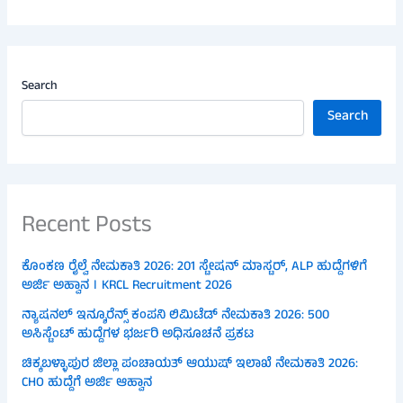
Search
Search
Recent Posts
ಕೊಂಕಣ ರೈಲ್ವೆ ನೇಮಕಾತಿ 2026: 201 ಸ್ಟೇಷನ್ ಮಾಸ್ಟರ್, ALP ಹುದ್ದೆಗಳಿಗೆ
ಅರ್ಜಿ ಅಹ್ವಾನ । KRCL Recruitment 2026
ನ್ಯಾಷನಲ್ ಇನ್ಶೂರೆನ್ಸ್ ಕಂಪನಿ ಲಿಮಿಟೆಡ್ ನೇಮಕಾತಿ 2026: 500
ಅಸಿಸ್ಟೆಂಟ್ ಹುದ್ದೆಗಳ ಭರ್ಜರಿ ಅಧಿಸೂಚನೆ ಪ್ರಕಟ
ಚಿಕ್ಕಬಳ್ಳಾಪುರ ಜಿಲ್ಲಾ ಪಂಚಾಯತ್ ಆಯುಷ್ ಇಲಾಖೆ ನೇಮಕಾತಿ 2026:
CHO ಹುದ್ದೆಗೆ ಅರ್ಜಿ ಆಹ್ವಾನ