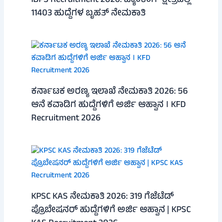
IBPS Recruitment 2026: ಬ್ಯಾಂಕಿಂಗ್ ಕ್ಷೇತ್ರದಲ್ಲಿ
11403 ಹುದ್ದೆಗಳ ಬೃಹತ್ ನೇಮಕಾತಿ
ಕರ್ನಾಟಕ ಅರಣ್ಯ ಇಲಾಖೆ ನೇಮಕಾತಿ 2026: 56
ಆನೆ ಕವಾಡಿಗ ಹುದ್ದೆಗಳಿಗೆ ಅರ್ಜಿ ಆಹ್ವಾನ । KFD
Recruitment 2026
KPSC KAS ನೇಮಕಾತಿ 2026: 319 ಗೆಜೆಟೆಡ್
ಪ್ರೊಬೇಷನರ್ ಹುದ್ದೆಗಳಿಗೆ ಅರ್ಜಿ ಆಹ್ವಾನ | KPSC