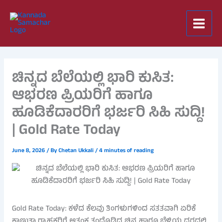
Skip
to
content
ಚಿನ್ನದ ಬೆಲೆಯಲ್ಲಿ ಭಾರಿ ಕುಸಿತ:
ಆಭರಣ ಪ್ರಿಯರಿಗೆ ಹಾಗೂ
ಹೂಡಿಕೆದಾರರಿಗೆ ಭರ್ಜರಿ ಸಿಹಿ ಸುದ್ದಿ!
| Gold Rate Today
June 8, 2026
/ By
Chetan Ukkali
/
4 minutes of reading
Gold Rate Today: ಕಳೆದ ಕೆಲವು ತಿಂಗಳುಗಳಿಂದ ಸತತವಾಗಿ ಏರಿಕೆ
ಕಾಣುತ್ತಾ ಗ್ರಾಹಕರಿಗೆ ಆತಂಕ ತಂದೊಡ್ಡಿದ್ದ ಚಿನ್ನ ಹಾಗೂ ಬೆಳ್ಳಿಯ ದರದಲ್ಲಿ