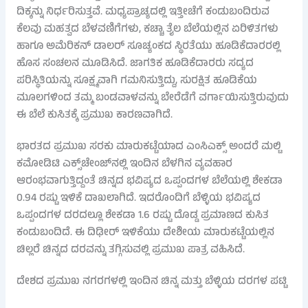
ದಿಕ್ಕನ್ನು ನಿರ್ಧರಿಸುತ್ತವೆ. ಮಧ್ಯಪ್ರಾಚ್ಯದಲ್ಲಿ ಇತ್ತೀಚೆಗೆ ಕಂಡುಬಂದಿರುವ
ಕೆಲವು ಮಹತ್ವದ ಬೆಳವಣಿಗೆಗಳು, ಕಚ್ಚಾ ತೈಲ ಬೆಲೆಯಲ್ಲಿನ ಏರಿಳಿತಗಳು
ಹಾಗೂ ಅಮೆರಿಕನ್ ಡಾಲರ್ ಸೂಚ್ಯಂಕದ ಸ್ಥಿರತೆಯು ಹೂಡಿಕೆದಾರರಲ್ಲಿ
ಹೊಸ ಸಂಚಲನ ಮೂಡಿಸಿದೆ. ಜಾಗತಿಕ ಹೂಡಿಕೆದಾರರು ಸದ್ಯದ
ಪರಿಸ್ಥಿತಿಯನ್ನು ಸೂಕ್ಷ್ಮವಾಗಿ ಗಮನಿಸುತ್ತಿದ್ದು, ಸುರಕ್ಷಿತ ಹೂಡಿಕೆಯ
ಮೂಲಗಳಿಂದ ತಮ್ಮ ಬಂಡವಾಳವನ್ನು ಬೇರೆಡೆಗೆ ವರ್ಗಾಯಿಸುತ್ತಿರುವುದು
ಈ ಬೆಲೆ ಕುಸಿತಕ್ಕೆ ಪ್ರಮುಖ ಕಾರಣವಾಗಿದೆ.
ಭಾರತದ ಪ್ರಮುಖ ಸರಕು ಮಾರುಕಟ್ಟೆಯಾದ ಎಂಸಿಎಕ್ಸ್ ಅಂದರೆ ಮಲ್ಟಿ
ಕಮೋಡಿಟಿ ಎಕ್ಸ್‌ಚೇಂಜ್‌ನಲ್ಲಿ ಇಂದಿನ ಬೆಳಗಿನ ವ್ಯವಹಾರ
ಆರಂಭವಾಗುತ್ತಿದ್ದಂತೆ ಚಿನ್ನದ ಭವಿಷ್ಯದ ಒಪ್ಪಂದಗಳ ಬೆಲೆಯಲ್ಲಿ ಶೇಕಡಾ
0.94 ರಷ್ಟು ಇಳಿಕೆ ದಾಖಲಾಗಿದೆ. ಇದರೊಂದಿಗೆ ಬೆಳ್ಳಿಯ ಭವಿಷ್ಯದ
ಒಪ್ಪಂದಗಳ ದರದಲ್ಲೂ ಶೇಕಡಾ 1.6 ರಷ್ಟು ದೊಡ್ಡ ಪ್ರಮಾಣದ ಕುಸಿತ
ಕಂಡುಬಂದಿದೆ. ಈ ದಿಢೀರ್ ಇಳಿಕೆಯು ದೇಶೀಯ ಮಾರುಕಟ್ಟೆಯಲ್ಲಿನ
ಚಿಲ್ಲರೆ ಚಿನ್ನದ ದರವನ್ನು ತಗ್ಗಿಸುವಲ್ಲಿ ಪ್ರಮುಖ ಪಾತ್ರ ವಹಿಸಿದೆ.
ದೇಶದ ಪ್ರಮುಖ ನಗರಗಳಲ್ಲಿ ಇಂದಿನ ಚಿನ್ನ ಮತ್ತು ಬೆಳ್ಳಿಯ ದರಗಳ ಪಟ್ಟಿ