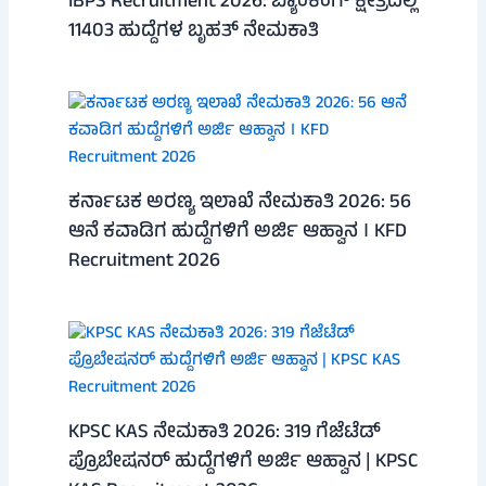
IBPS Recruitment 2026: ಬ್ಯಾಂಕಿಂಗ್ ಕ್ಷೇತ್ರದಲ್ಲಿ
11403 ಹುದ್ದೆಗಳ ಬೃಹತ್ ನೇಮಕಾತಿ
ಕರ್ನಾಟಕ ಅರಣ್ಯ ಇಲಾಖೆ ನೇಮಕಾತಿ 2026: 56
ಆನೆ ಕವಾಡಿಗ ಹುದ್ದೆಗಳಿಗೆ ಅರ್ಜಿ ಆಹ್ವಾನ । KFD
Recruitment 2026
KPSC KAS ನೇಮಕಾತಿ 2026: 319 ಗೆಜೆಟೆಡ್
ಪ್ರೊಬೇಷನರ್ ಹುದ್ದೆಗಳಿಗೆ ಅರ್ಜಿ ಆಹ್ವಾನ | KPSC