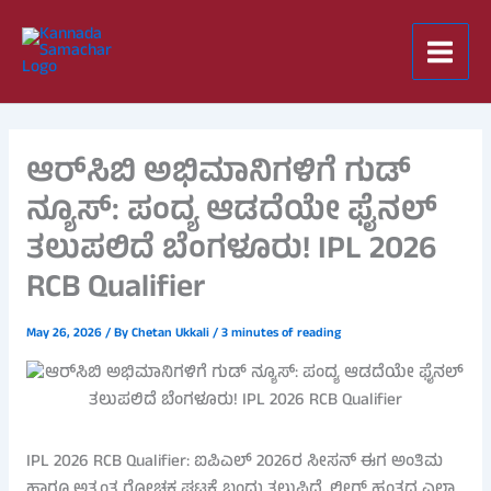
Skip
to
content
ಆರ್‌ಸಿಬಿ ಅಭಿಮಾನಿಗಳಿಗೆ ಗುಡ್
ನ್ಯೂಸ್: ಪಂದ್ಯ ಆಡದೆಯೇ ಫೈನಲ್
ತಲುಪಲಿದೆ ಬೆಂಗಳೂರು! IPL 2026
RCB Qualifier
May 26, 2026
/ By
Chetan Ukkali
/
3 minutes of reading
IPL 2026 RCB Qualifier: ಐಪಿಎಲ್ 2026ರ ಸೀಸನ್ ಈಗ ಅಂತಿಮ
ಹಾಗೂ ಅತ್ಯಂತ ರೋಚಕ ಘಟ್ಟಕ್ಕೆ ಬಂದು ತಲುಪಿದೆ. ಲೀಗ್ ಹಂತದ ಎಲ್ಲಾ