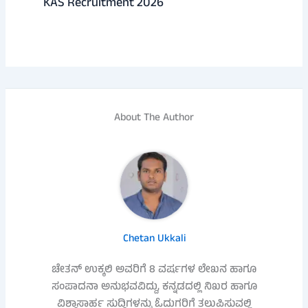
KAS Recruitment 2026
About The Author
Chetan Ukkali
ಚೇತನ್ ಉಕ್ಕಲಿ ಅವರಿಗೆ 8 ವರ್ಷಗಳ ಲೇಖನ ಹಾಗೂ
ಸಂಪಾದನಾ ಅನುಭವವಿದ್ದು, ಕನ್ನಡದಲ್ಲಿ ನಿಖರ ಹಾಗೂ
ವಿಶ್ವಾಸಾರ್ಹ ಸುದ್ದಿಗಳನ್ನು ಓದುಗರಿಗೆ ತಲುಪಿಸುವಲ್ಲಿ