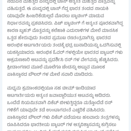
ನಡುವಿನ ಮಹತ್ವದ ಪಂದ್ಯದಲ್ಲಿ ಟಾಸ್ ಅತ್ಯಂತ ಮಹತ್ವದ ಪಾತ್ರವನ್ನು
ವಹಿಸುತ್ತದೆ. ಈ ಪಂದ್ಯದಲ್ಲಿ ಟಾಸ್ ಗೆದ್ದ ಭಾರತ ತಂಡದ ನಾಯಕಿ
ಯಾವುದೇ ಹಿಂಜರಿಕೆಯಿಲ್ಲದೆ ಮೊದಲು ಬ್ಯಾಟಿಂಗ್ ಮಾಡುವ
ನಿರ್ಧಾರವನ್ನು ಪ್ರಕಟಿಸಿದರು. ಪಿಚ್ ಬ್ಯಾಟಿಂಗ್ ಗೆ ಅತ್ಯಂತ ಪೂರಕವಾಗಿದ್ದ
ಕಾರಣ ಬೃಹತ್ ಮೊತ್ತವನ್ನು ಕಲೆಹಾಕಿ ಎದುರಾಳಿಗಳ ಮೇಲೆ ಮಾನಸಿಕ
ಒತ್ತಡ ಹೇರುವುದು ತಂಡದ ಪ್ರಮುಖ ರಣತಂತ್ರವಾಗಿತ್ತು. ಭಾರತದ
ಆರಂಭಿಕ ಆಟಗಾರ್ತಿಯರು ತಂಡಕ್ಕೆ ಭದ್ರ ಬುನಾದಿಯನ್ನು ಒದಗಿಸುವಲ್ಲಿ
ಯಶಸ್ವಿಯಾದರು. ಆರಂಭಿಕ ಓವರ್ ಗಳಲ್ಲಿಯೇ ಭಾರತದ ಬ್ಯಾಟರ್ ಗಳು
ಆಕ್ರಮಣಕಾರಿ ಆಟವನ್ನು ಪ್ರದರ್ಶಿಸಿ ರನ್ ಗಳ ವೇಗವನ್ನು ಹೆಚ್ಚಿಸಿದರು.
ಕ್ರೀಡಾಂಗಣದ ಮೂಲೆ ಮೂಲೆಗೂ ಚೆಂಡನ್ನು ಅಟ್ಟುವ ಮೂಲಕ
ಪಾಕಿಸ್ತಾನದ ಬೌಲರ್ ಗಳ ಮೇಲೆ ಸವಾರಿ ಮಾಡಿದರು.
ಮಧ್ಯಮ ಕ್ರಮಾಂಕದಲ್ಲಿಯೂ ಸಹ ಟೀಮ್ ಇಂಡಿಯಾದ
ಆಟಗಾರ್ತಿಯರು ಅತ್ಯಂತ ಜವಾಬ್ದಾರಿಯುತ ಆಟವನ್ನು ಆಡಿದರು.
ಒಂದೆಡೆ ನಿಯಮಿತವಾಗಿ ವಿಕೆಟ್ ಬೀಳುತ್ತಿದ್ದರೂ ಮತ್ತೊಂದೆಡೆ ರನ್
ಗಳಿಕೆಗೆ ಯಾವುದೇ ತಡೆ ಉಂಟಾಗದಂತೆ ಎಚ್ಚರಿಕೆ ವಹಿಸಿದರು.
ಪಾಕಿಸ್ತಾನದ ಬೌಲರ್ ಗಳು ವಿಕೆಟ್ ಪಡೆಯಲು ಹಲವಾರು ತಂತ್ರಗಳನ್ನು
ರೂಪಿಸಿದರೂ ಭಾರತೀಯ ಬ್ಯಾಟರ್ ಗಳ ಆತ್ಮವಿಶ್ವಾಸವನ್ನು ಕುಗ್ಗಿಸಲು