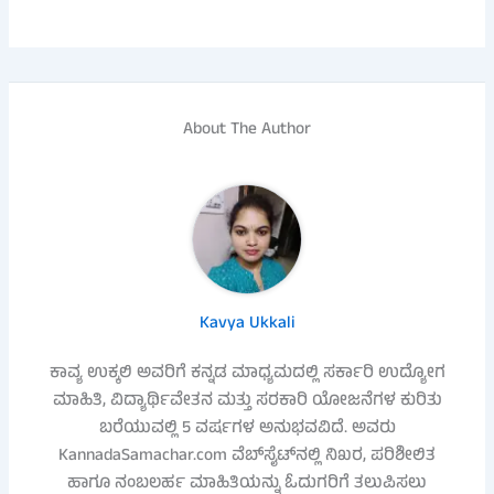
About The Author
Kavya Ukkali
ಕಾವ್ಯ ಉಕ್ಕಲಿ ಅವರಿಗೆ ಕನ್ನಡ ಮಾಧ್ಯಮದಲ್ಲಿ ಸರ್ಕಾರಿ ಉದ್ಯೋಗ
ಮಾಹಿತಿ, ವಿದ್ಯಾರ್ಥಿವೇತನ ಮತ್ತು ಸರಕಾರಿ ಯೋಜನೆಗಳ ಕುರಿತು
ಬರೆಯುವಲ್ಲಿ 5 ವರ್ಷಗಳ ಅನುಭವವಿದೆ. ಅವರು
KannadaSamachar.com ವೆಬ್‌ಸೈಟ್‌ನಲ್ಲಿ ನಿಖರ, ಪರಿಶೀಲಿತ
ಹಾಗೂ ನಂಬಲರ್ಹ ಮಾಹಿತಿಯನ್ನು ಓದುಗರಿಗೆ ತಲುಪಿಸಲು