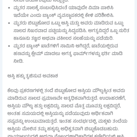
ಸೇರ್ಪಡೆಯಾಗುವುದು ನಿಲ್ಲುತ್ತದೆ.
ಮೃತರ ಸಾಲಕ್ಕೆ ಸಂಬಂಧಿಸಿದಂತೆ ಯಾವುದೇ ವಿಮಾ ಪಾಲಿಸಿ
ಇದೆಯೇ ಎಂದು ಬ್ಯಾಂಕ್ ವ್ಯವಸ್ಥಾಪಕರಲ್ಲಿ ಕೇಳಿ ಪರಿಶೀಲಿಸಿ.
ಮೃತರು ಬಿಟ್ಟುಹೋದ ಒಟ್ಟು ಆಸ್ತಿ ಮತ್ತು ಅವರು ಮಾಡಿರುವ ಒಟ್ಟು
ಸಾಲದ ನಿಖರವಾದ ಪಟ್ಟಿಯನ್ನು ಸಿದ್ಧಪಡಿಸಿ. ಅಗತ್ಯವಿದ್ದರೆ ಒಬ್ಬ ನುರಿತ
ಕಾನೂನು ತಜ್ಞರ ಅಥವಾ ವಕೀಲರ ಸಲಹೆಯನ್ನು ಪಡೆಯಿರಿ.
ಮೃತರ ಬ್ಯಾಂಕ್ ಖಾತೆಗಳಿಗೆ ನಾಮಿನಿ ಆಗಿದ್ದರೆ, ಖಾತೆಯಲ್ಲಿರುವ
ಹಣವನ್ನು ಕ್ಲೇಮ್ ಮಾಡಲು ಅಗತ್ಯ ಫಾರ್ಮ್‌ಗಳನ್ನು ಭರ್ತಿ ಮಾಡಿ
ನೀಡಿ.
ಆಸ್ತಿ ಹಕ್ಕು ತ್ಯಜಿಸುವ ಅವಕಾಶ
ಕೆಲವು ಪ್ರಕರಣಗಳಲ್ಲಿ ತಂದೆ ಬಿಟ್ಟುಹೋದ ಆಸ್ತಿಯ ಮೌಲ್ಯಕ್ಕಿಂತ ಅವರು
ಮಾಡಿರುವ ಸಾಲದ ಪ್ರಮಾಣವೇ ಅತ್ಯಧಿಕವಾಗಿರುತ್ತದೆ. ಉದಾಹರಣೆಗೆ,
ಆಸ್ತಿಯ ಮೌಲ್ಯ ಹತ್ತು ಲಕ್ಷವಿದ್ದು, ಸಾಲದ ಮೊತ್ತ ಮೂವತ್ತು ಲಕ್ಷವಿದ್ದರೆ,
ಅಂತಹ ಸಮಯದಲ್ಲಿ ಆಸ್ತಿಯನ್ನು ಪಡೆಯುವುದು ಆರ್ಥಿಕವಾಗಿ
ನಷ್ಟವನ್ನು ಉಂಟುಮಾಡುತ್ತದೆ. ಇಂತಹ ಸಂದರ್ಭದಲ್ಲಿ, ಮಕ್ಕಳು ತಂದೆಯ
ಆಸ್ತಿಯ ಮೇಲಿನ ತಮ್ಮ ಹಕ್ಕನ್ನು ಅಧಿಕೃತವಾಗಿ ಬಿಟ್ಟುಕೊಡಬಹುದು.