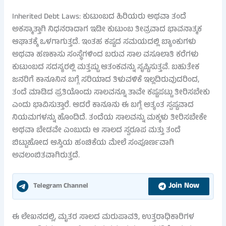
Inherited Debt Laws: ಕುಟುಂಬದ ಹಿರಿಯರು ಅಥವಾ ತಂದೆ
ಅಕಸ್ಮಾತ್ತಾಗಿ ನಿಧನರಾದಾಗ ಇಡೀ ಕುಟುಂಬ ತೀವ್ರವಾದ ಭಾವನಾತ್ಮಕ
ಆಘಾತಕ್ಕೆ ಒಳಗಾಗುತ್ತದೆ. ಇಂತಹ ಕಷ್ಟದ ಸಮಯದಲ್ಲಿ ಬ್ಯಾಂಕುಗಳು
ಅಥವಾ ಹಣಕಾಸು ಸಂಸ್ಥೆಗಳಿಂದ ಬರುವ ಸಾಲ ವಸೂಲಾತಿ ಕರೆಗಳು
ಕುಟುಂಬದ ಸದಸ್ಯರಲ್ಲಿ ಮತ್ತಷ್ಟು ಆತಂಕವನ್ನು ಸೃಷ್ಟಿಸುತ್ತವೆ. ಬಹುತೇಕ
ಜನರಿಗೆ ಕಾನೂನಿನ ಬಗ್ಗೆ ಸರಿಯಾದ ತಿಳುವಳಿಕೆ ಇಲ್ಲದಿರುವುದರಿಂದ,
ತಂದೆ ಮಾಡಿದ ಪ್ರತಿಯೊಂದು ಸಾಲವನ್ನೂ ತಾವೇ ಕಷ್ಟಪಟ್ಟು ತೀರಿಸಬೇಕು
ಎಂದು ಭಾವಿಸುತ್ತಾರೆ. ಆದರೆ ಕಾನೂನು ಈ ಬಗ್ಗೆ ಅತ್ಯಂತ ಸ್ಪಷ್ಟವಾದ
ನಿಯಮಗಳನ್ನು ಹೊಂದಿದೆ. ತಂದೆಯ ಸಾಲವನ್ನು ಮಕ್ಕಳು ತೀರಿಸಬೇಕೇ
ಅಥವಾ ಬೇಡವೇ ಎಂಬುದು ಆ ಸಾಲದ ಸ್ವರೂಪ ಮತ್ತು ತಂದೆ
ಬಿಟ್ಟುಹೋದ ಆಸ್ತಿಯ ಹಂಚಿಕೆಯ ಮೇಲೆ ಸಂಪೂರ್ಣವಾಗಿ
ಅವಲಂಬಿತವಾಗಿರುತ್ತದೆ.
Join Now
Telegram Channel
ಈ ಲೇಖನದಲ್ಲಿ, ಮೃತರ ಸಾಲದ ಮರುಪಾವತಿ, ಉತ್ತರಾಧಿಕಾರಿಗಳ