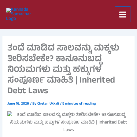
Skip
to
content
ತಂದೆ ಮಾಡಿದ ಸಾಲವನ್ನು ಮಕ್ಕಳು
ತೀರಿಸಬೇಕೇ? ಕಾನೂನುಬದ್ಧ
ನಿಯಮಗಳು ಮತ್ತು ಹಕ್ಕುಗಳ
ಸಂಪೂರ್ಣ ಮಾಹಿತಿ | Inherited
Debt Laws
June 16, 2026
/ By
Chetan Ukkali
/
5 minutes of reading