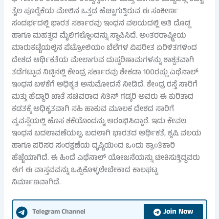
ತೈಲ ಪೂರೈಕೆಯ ಮೇಲಿನ ಒತ್ತಡ ಹೆಚ್ಚಾಗುತ್ತಿರುವ ಈ ಸಂಕೀರ್ಣ
ಸಂದರ್ಭದಲ್ಲಿ ಭಾರತ ಸರ್ಕಾರವು ಇಂಧನ ವಲಯದಲ್ಲಿ ಅತಿ ದೊಡ್ಡ
ಹಾಗೂ ಮಹತ್ವದ ಮೈಲಿಗಲ್ಲೊಂದನ್ನು ಸ್ಥಾಪಿಸಿದೆ. ಅಂತರರಾಷ್ಟ್ರೀಯ
ಮಾರುಕಟ್ಟೆಯಲ್ಲಿನ ಪೆಟ್ರೋಲಿಯಂ ಬೆಲೆಗಳ ವಿಪರೀತ ಏರಿಳಿತಗಳಿಂದ
ದೇಶದ ಆರ್ಥಿಕತೆಯ ಮೇಲಾಗುವ ದುಷ್ಪರಿಣಾಮಗಳನ್ನು ಶಾಶ್ವತವಾಗಿ
ತಡೆಗಟ್ಟುವ ನಿಟ್ಟಿನಲ್ಲಿ ಕೇಂದ್ರ ಸರ್ಕಾರವು ಶೇಕಡಾ 100ರಷ್ಟು ಎಥೆನಾಲ್
ಇಂಧನ ಬಳಕೆಗೆ ಅಧಿಕೃತ ಅನುಮೋದನೆ ನೀಡಿದೆ. ಕೇಂದ್ರ ರಸ್ತೆ ಸಾರಿಗೆ
ಮತ್ತು ಹೆದ್ದಾರಿ ಖಾತೆ ಸಚಿವರಾದ ನಿತಿನ್ ಗಡ್ಕರಿ ಅವರು ಈ ಕುರಿತಾದ
ಕಡತಕ್ಕೆ ಅಧಿಕೃತವಾಗಿ ಸಹಿ ಹಾಕುವ ಮೂಲಕ ದೇಶದ ಸಾರಿಗೆ
ವ್ಯವಸ್ಥೆಯಲ್ಲಿ ಹೊಸ ಶಕೆಯೊಂದನ್ನು ಆರಂಭಿಸಿದ್ದಾರೆ. ಇದು ಕೇವಲ
ಇಂಧನ ಬದಲಾವಣೆಯಲ್ಲ, ಬದಲಾಗಿ ಭಾರತದ ಆರ್ಥಿಕತೆ, ಕೃಷಿ ವಲಯ
ಹಾಗೂ ಪರಿಸರ ಸಂರಕ್ಷಣೆಯ ದೃಷ್ಟಿಯಿಂದ ಒಂದು ಕ್ರಾಂತಿಕಾರಿ
ಹೆಜ್ಜೆಯಾಗಿದೆ. ಈ ಹಿಂದೆ ಎಥೆನಾಲ್ ಯೋಜನೆಯನ್ನು ಟೀಕಿಸುತ್ತಿದ್ದವರು
ಈಗ ಈ ವಾಸ್ತವವನ್ನು ಒಪ್ಪಿಕೊಳ್ಳಲೇಬೇಕಾದ ಕಾಲಘಟ್ಟ
ನಿರ್ಮಾಣವಾಗಿದೆ.
Join Now
Telegram Channel