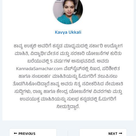
Kavya Ukkali
ಕಾವ್ಯ ಉಕ್ಕಲಿ ಅವರಿಗೆ ಕನ್ನಡ ಮಾಧ್ಯಮದಲ್ಲಿ ಸರ್ಕಾರಿ ಉದ್ಯೋಗ
ಮಾಹಿತಿ, ವಿದ್ಯಾರ್ಥಿವೇತನ ಮತ್ತು ಸರಕಾರಿ ಯೋಜನೆಗಳ ಕುರಿತು
ಬರೆಯುವಲ್ಲಿ 5 ವರ್ಷಗಳ ಅನುಭವವಿದೆ. ಅವರು
KannadaSamachar.com ವೆಬ್‌ಸೈಟ್‌ನಲ್ಲಿ ನಿಖರ, ಪರಿಶೀಲಿತ
ಹಾಗೂ ನಂಬಲರ್ಹ ಮಾಹಿತಿಯನ್ನು ಓದುಗರಿಗೆ ತಲುಪಿಸಲು
ತೊಡಗಿಸಿಕೊಂಡಿದ್ದಾರೆ.ಕಾವ್ಯ ಅವರು ನಿತ್ಯ ನವೀಕರಿಸಿದ ನೇಮಕಾತಿ
ಸುದ್ದಿಗಳು, ರಾಜ್ಯ ಹಾಗೂ ಕೇಂದ್ರ ಯೋಜನೆಗಳ ವಿವರಗಳು ಮತ್ತು
ಉಪಯುಕ್ತ ಮಾಹಿತಿಯನ್ನು ಸುಲಭ ಕನ್ನಡದಲ್ಲಿ ಓದುಗರಿಗೆ
ನೀಡುತ್ತಿದ್ದಾರೆ.
PREVIOUS
NEXT