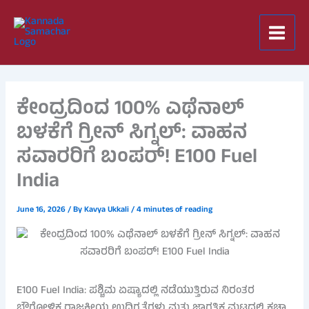
Skip
to
content
ಕೇಂದ್ರದಿಂದ 100% ಎಥೆನಾಲ್
ಬಳಕೆಗೆ ಗ್ರೀನ್ ಸಿಗ್ನಲ್: ವಾಹನ
ಸವಾರರಿಗೆ ಬಂಪರ್! E100 Fuel
India
June 16, 2026
/ By
Kavya Ukkali
/
4 minutes of reading
E100 Fuel India: ಪಶ್ಚಿಮ ಏಷ್ಯಾದಲ್ಲಿ ನಡೆಯುತ್ತಿರುವ ನಿರಂತರ
ಭೌಗೋಳಿಕ ರಾಜಕೀಯ ಉದ್ವಿಗ್ನತೆಗಳು ಮತ್ತು ಜಾಗತಿಕ ಮಟ್ಟದಲ್ಲಿ ಕಚ್ಚಾ