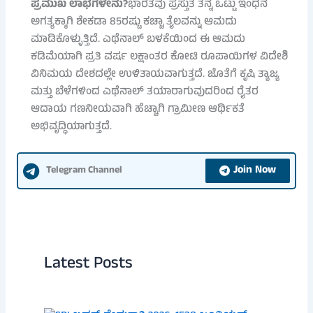
ಪ್ರಮುಖ ಲಾಭಗಳೇನು?
ಭಾರತವು ಪ್ರಸ್ತುತ ತನ್ನ ಒಟ್ಟು ಇಂಧನ
ಅಗತ್ಯಕ್ಕಾಗಿ ಶೇಕಡಾ 85ರಷ್ಟು ಕಚ್ಚಾ ತೈಲವನ್ನು ಆಮದು
ಮಾಡಿಕೊಳ್ಳುತ್ತಿದೆ. ಎಥೆನಾಲ್ ಬಳಕೆಯಿಂದ ಈ ಆಮದು
ಕಡಿಮೆಯಾಗಿ ಪ್ರತಿ ವರ್ಷ ಲಕ್ಷಾಂತರ ಕೋಟಿ ರೂಪಾಯಿಗಳ ವಿದೇಶಿ
ವಿನಿಮಯ ದೇಶದಲ್ಲೇ ಉಳಿತಾಯವಾಗುತ್ತದೆ. ಜೊತೆಗೆ ಕೃಷಿ ತ್ಯಾಜ್ಯ
ಮತ್ತು ಬೆಳೆಗಳಿಂದ ಎಥೆನಾಲ್ ತಯಾರಾಗುವುದರಿಂದ ರೈತರ
ಆದಾಯ ಗಣನೀಯವಾಗಿ ಹೆಚ್ಚಾಗಿ ಗ್ರಾಮೀಣ ಆರ್ಥಿಕತೆ
ಅಭಿವೃದ್ಧಿಯಾಗುತ್ತದೆ.
Join Now
Telegram Channel
Latest Posts