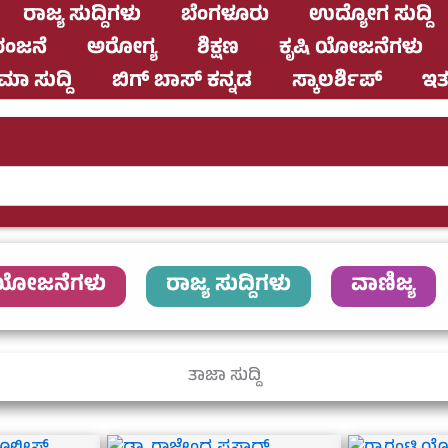
ರಾಜ್ಯ ಸುದ್ದಿಗಳು
ಬೆಂಗಳೂರು
ಉದ್ಯೋಗ ಸುದ್ದಿ
ಂಜನೆ
ಅರೋಗ್ಯ
ಶಿಕ್ಷಣ
ಕೃಷಿ ಯೋಜನೆಗಳು
ಮಾ ಸುದ್ದಿ
ಬಿಗ್ ಬಾಸ್ ಕನ್ನಡ
ಸ್ಕಾಲರ್ಶಿಪ್
ಇತರ
ಿ ಯೋಜನೆಗಳು
ರಾಜ್ಯ ಸುದ್ದಿಗಳು
ವಾಣಿಜ್ಯ
ತಾಜಾ ಸುದ್ದಿ