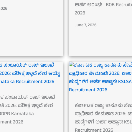
ಅರ್ಜಿ ಆರಂಭ! | BOB Recrui
2026
2026
June 7, 2026
ಟಕ ಪಂಚಾಯತ್ ರಾಜ್ ಇಲಾಖೆ
 2026: ಪರೀಕ್ಷೆ ಇಲ್ಲದೆ ನೇರ
ಕರ್ನಾಟಕ ರಾಜ್ಯ ಕಾನೂನು ಸೇ
 RDPR Karnataka
ಪ್ರಾಧಿಕಾರ ನೇಮಕಾತಿ 2026: 
tment 2026
ಹುದ್ದೆಗಳಿಗೆ ಅರ್ಜಿ ಆಹ್ವಾನ! KS
Recruitment 2026