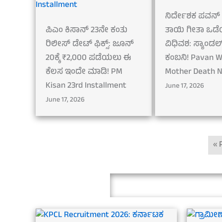
ನಿರ್ದೇಶಕ ಪವನ
ಪಿಎಂ ಕಿಸಾನ್ 23ನೇ ಕಂತು
ತಾಯಿ ಗೀತಾ ಒಡ
ರಿಲೀಸ್ ಡೇಟ್ ಫಿಕ್ಸ್: ಜೂನ್
ವಿಧಿವಶ: ಸ್ಯಾಂಡಲ್‌
20ಕ್ಕೆ ₹2,000 ಪಡೆಯಲು ಈ
ಕಂಬನಿ! Pavan 
ಕೆಲಸ ಇಂದೇ ಮಾಡಿ! PM
Mother Death 
Kisan 23rd Installment
June 17, 2026
June 17, 2026
« 