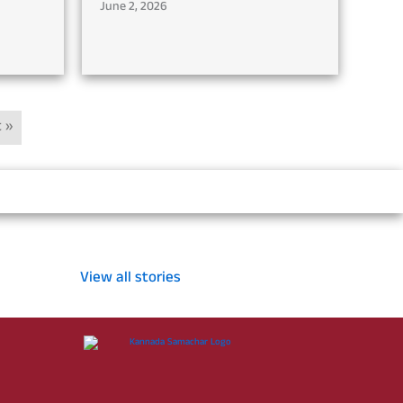
June 2, 2026
 »
ವಾಟ್ಸಾಪ್‌ಗೆ ಹೊಸ
ಗಂಡಾಂತರ!
View all stories
‘ಗೋಸ್ಟ್ ಪೇರಿಂಗ್’
ಸ
ಬಗ್ಗೆ ತಿಳಿಯದಿದ್ದರೆ
ನಿಮ್ಮ ಖಾತೆ ಹ್ಯಾಕ್.