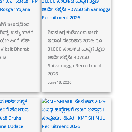
ಗೆ ಕೇಂದ್ರದಿಂದ
ಫ್ಟ್; ನಿಮ್ಮ ಖಾತೆಗೆ
ಶಿವಮೊಗ್ಗ ಕುಡಿಯುವ ನೀರು
ಯೇ ಹೀಗೆ ಚೆಕ್
ಇಲಾಖೆ ನೇಮಕಾತಿ 2026: ರೂ
 Viksit Bharat
31,000 ಸಂಬಳದ ಹುದ್ದೆಗೆ ತಕ್ಷಣ
ana
ಅರ್ಜಿ ಸಲ್ಲಿಸಿ! RDWSD
Shivamogga Recruitment
6
2026
June 18, 2026