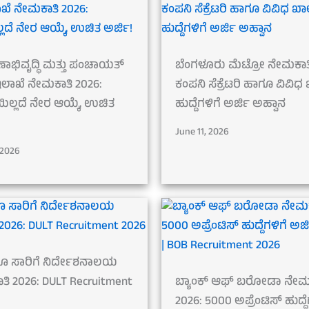
ಣಾಭಿವೃದ್ಧಿ ಮತ್ತು ಪಂಚಾಯತ್
ಬೆಂಗಳೂರು ಮೆಟ್ರೋ ನೇಮಕಾತಿ
ಲಾಖೆ ನೇಮಕಾತಿ 2026:
ಕಂಪನಿ ಸೆಕ್ರೆಟರಿ ಹಾಗೂ ವಿವಿಧ
ಯಿಲ್ಲದೆ ನೇರ ಆಯ್ಕೆ, ಉಚಿತ
ಹುದ್ದೆಗಳಿಗೆ ಅರ್ಜಿ ಅಹ್ವಾನ
June 11, 2026
 2026
ೂ ಸಾರಿಗೆ ನಿರ್ದೇಶನಾಲಯ
ಿ 2026: DULT Recruitment
ಬ್ಯಾಂಕ್ ಆಫ್ ಬರೋಡಾ ನೇಮ
2026: 5000 ಅಪ್ರೆಂಟಿಸ್ ಹುದ್ದೆ