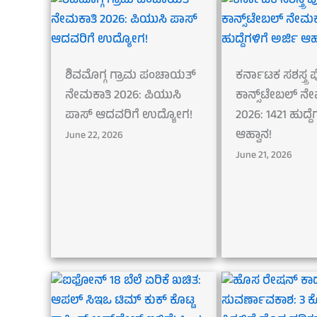
ಶಿವಮೊಗ್ಗ ಗ್ರಾಮ ಪಂಚಾಯತ್
ಕರ್ನಾಟಕ ಸಶಸ್ತ್ರ
ನೇಮಕಾತಿ 2026: ಪಿಯುಸಿ
ಕಾನ್ಸ್‌ಟೇಬಲ್ ನ
ಪಾಸ್ ಆದವರಿಗೆ ಉದ್ಯೋಗ!
2026: 1421 ಹುದ್ದೆ
ಆಹ್ವಾನ!
June 22, 2026
June 21, 2026