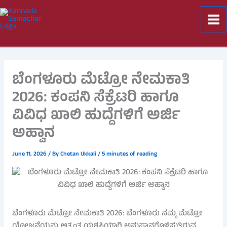
Skip
to
content
ಬೆಂಗಳೂರು ಮೆಟ್ರೋ ನೇಮಕಾತಿ
2026: ಕಂಪನಿ ಸೆಕ್ರೆಟರಿ ಹಾಗೂ
ವಿವಿಧ ಖಾಲಿ ಹುದ್ದೆಗಳಿಗೆ ಅರ್ಜಿ
ಅಹ್ವಾನ
June 11, 2026
/ By
Chetan Ukkali
/
5 minutes of reading
ಬೆಂಗಳೂರು ಮೆಟ್ರೋ ನೇಮಕಾತಿ 2026: ಬೆಂಗಳೂರು ನಮ್ಮ ಮೆಟ್ರೋ
ಯೋಜನೆಯನ್ನು ಅತ್ಯಂತ ಯಶಸ್ವಿಯಾಗಿ ಅನುಷ್ಠಾನಗೊಳಿಸುತ್ತಿರುವ