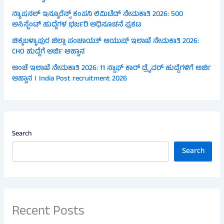
ನ್ಯಾಷನಲ್ ಇನ್ಶೂರೆನ್ಸ್ ಕಂಪನಿ ಲಿಮಿಟೆಡ್ ನೇಮಕಾತಿ 2026: 500
ಅಸಿಸ್ಟೆಂಟ್ ಹುದ್ದೆಗಳ ಭರ್ಜರಿ ಅಧಿಸೂಚನೆ ಪ್ರಕಟ
ಚಿಕ್ಕಬಳ್ಳಾಪುರ ಜಿಲ್ಲಾ ಪಂಚಾಯತ್ ಆಯುಷ್ ಇಲಾಖೆ ನೇಮಕಾತಿ 2026:
CHO ಹುದ್ದೆಗೆ ಅರ್ಜಿ ಆಹ್ವಾನ
ಅಂಚೆ ಇಲಾಖೆ ನೇಮಕಾತಿ 2026: 11 ಸ್ಟಾಫ್ ಕಾರ್ ಡ್ರೈವರ್ ಹುದ್ದೆಗಳಿಗೆ ಅರ್ಜಿ
ಆಹ್ವಾನ । India Post recruitment 2026
Search
Search
Recent Posts