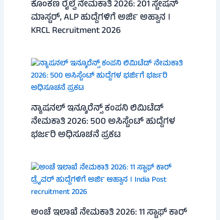
ಕೊಂಕಣ ರೈಲ್ವೆ ನೇಮಕಾತಿ 2026: 201 ಸ್ಟೇಷನ್
ಮಾಸ್ಟರ್, ALP ಹುದ್ದೆಗಳಿಗೆ ಅರ್ಜಿ ಅಹ್ವಾನ ।
KRCL Recruitment 2026
ನ್ಯಾಷನಲ್ ಇನ್ಶೂರೆನ್ಸ್ ಕಂಪನಿ ಲಿಮಿಟೆಡ್
ನೇಮಕಾತಿ 2026: 500 ಅಸಿಸ್ಟೆಂಟ್ ಹುದ್ದೆಗಳ
ಭರ್ಜರಿ ಅಧಿಸೂಚನೆ ಪ್ರಕಟ
ಅಂಚೆ ಇಲಾಖೆ ನೇಮಕಾತಿ 2026: 11 ಸ್ಟಾಫ್ ಕಾರ್