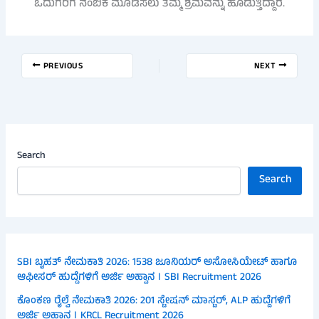
ಓದುಗರಿಗೆ ನಂಬಿಕೆ ಮೂಡಿಸಲು ತಮ್ಮ ಶ್ರಮವನ್ನು ಹೂಡುತ್ತಿದ್ದಾರೆ.
PREVIOUS
NEXT
Search
Search
SBI ಬೃಹತ್ ನೇಮಕಾತಿ 2026: 1538 ಜೂನಿಯರ್ ಅಸೋಸಿಯೇಟ್ ಹಾಗೂ
ಆಫೀಸರ್ ಹುದ್ದೆಗಳಿಗೆ ಅರ್ಜಿ ಅಹ್ವಾನ । SBI Recruitment 2026
ಕೊಂಕಣ ರೈಲ್ವೆ ನೇಮಕಾತಿ 2026: 201 ಸ್ಟೇಷನ್ ಮಾಸ್ಟರ್, ALP ಹುದ್ದೆಗಳಿಗೆ
ಅರ್ಜಿ ಅಹ್ವಾನ । KRCL Recruitment 2026