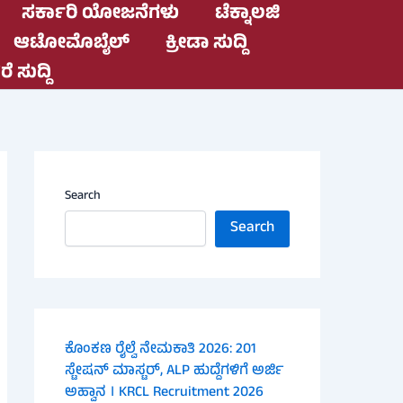
ಸರ್ಕಾರಿ ಯೋಜನೆಗಳು
ಟೆಕ್ನಾಲಜಿ
ಆಟೋಮೊಬೈಲ್
ಕ್ರೀಡಾ ಸುದ್ದಿ
ೆ ಸುದ್ದಿ
Search
Search
ಕೊಂಕಣ ರೈಲ್ವೆ ನೇಮಕಾತಿ 2026: 201
ಸ್ಟೇಷನ್ ಮಾಸ್ಟರ್, ALP ಹುದ್ದೆಗಳಿಗೆ ಅರ್ಜಿ
ಅಹ್ವಾನ । KRCL Recruitment 2026