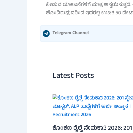
ನೀಡುವ ಯೋಜನೆಗಳಿಗೆ ಮಾತ್ರ ಅನ್ವಯಿಸುತ್ತದೆ. 
ಹೊಂದಿರುವುದರಿಂದ ಇದರಲ್ಲಿ ಉಚಿತ 5G ಡೇಟಾ ಸ
Telegram Channel
Latest Posts
ಕೊಂಕಣ ರೈಲ್ವೆ ನೇಮಕಾತಿ 2026: 201