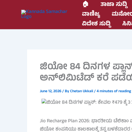
Skip
🏠
ತಾಜಾ ಸುದ್ದಿ
to
ವಾಣಿಜ್ಯ
ಮನೋರ
content
ವಿದೇಶ ಸುದ್ದಿ
ಸಿನಿ
ಜಿಯೋ 84 ದಿನಗಳ ಪ್ಲಾನ್:
ಅನ್‌ಲಿಮಿಟೆಡ್ ಕರೆ ಪಡೆಯ
June 12, 2026
/ By
Chetan Ukkali
/
4 minutes of reading
Jio Recharge Plan 2026: ಭಾರತೀಯ ಟೆಲಿಕಾಂ ವಲ
ಜಿಯೋ ಕಂಪನಿಯು ಕಾಲಕಾಲಕ್ಕೆ ತನ್ನ ಬಳಕೆದಾರರ ಅಗ