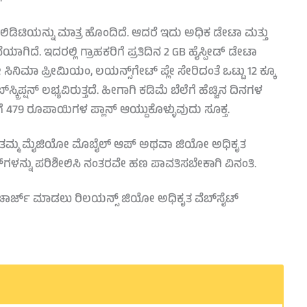
ಿಡಿಟಿಯನ್ನು ಮಾತ್ರ ಹೊಂದಿದೆ. ಆದರೆ ಇದು ಅಧಿಕ ಡೇಟಾ ಮತ್ತು
ಿದೆ. ಇದರಲ್ಲಿ ಗ್ರಾಹಕರಿಗೆ ಪ್ರತಿದಿನ 2 GB ಹೈಸ್ಪೀಡ್ ಡೇಟಾ
ಸಿನಿಮಾ ಪ್ರೀಮಿಯಂ, ಲಯನ್ಸ್‌ಗೇಟ್ ಪ್ಲೇ ಸೇರಿದಂತೆ ಒಟ್ಟು 12 ಕ್ಕೂ
ಕ್ರಿಪ್ಷನ್ ಲಭ್ಯವಿರುತ್ತದೆ. ಹೀಗಾಗಿ ಕಡಿಮೆ ಬೆಲೆಗೆ ಹೆಚ್ಚಿನ ದಿನಗಳ
479 ರೂಪಾಯಿಗಳ ಪ್ಲಾನ್ ಆಯ್ದುಕೊಳ್ಳುವುದು ಸೂಕ್ತ.
ನ ತಮ್ಮ ಮೈಜಿಯೋ ಮೊಬೈಲ್ ಆಪ್ ಅಥವಾ ಜಿಯೋ ಅಧಿಕೃತ
ಆಫರ್‌ಗಳನ್ನು ಪರಿಶೀಲಿಸಿ ನಂತರವೇ ಹಣ ಪಾವತಿಸಬೇಕಾಗಿ ವಿನಂತಿ.
ಚಾರ್ಜ್ ಮಾಡಲು ರಿಲಯನ್ಸ್ ಜಿಯೋ ಅಧಿಕೃತ ವೆಬ್‌ಸೈಟ್