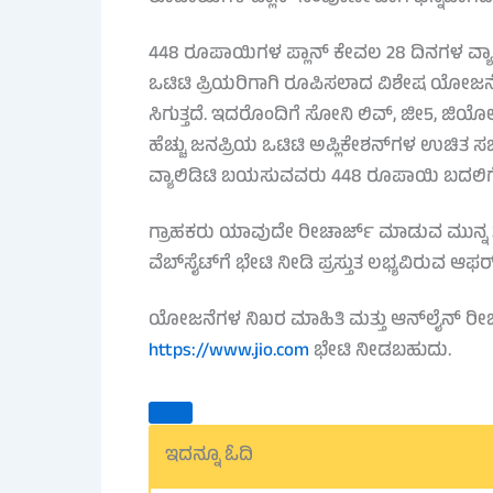
448 ರೂಪಾಯಿಗಳ ಪ್ಲಾನ್ ಕೇವಲ 28 ದಿನಗಳ ವ್ಯಾಲ
ಒಟಿಟಿ ಪ್ರಿಯರಿಗಾಗಿ ರೂಪಿಸಲಾದ ವಿಶೇಷ ಯೋಜನೆಯಾಗ
ಸಿಗುತ್ತದೆ. ಇದರೊಂದಿಗೆ ಸೋನಿ ಲಿವ್, ಜೀ5, ಜಿಯೋ 
ಹೆಚ್ಚು ಜನಪ್ರಿಯ ಒಟಿಟಿ ಅಪ್ಲಿಕೇಶನ್‌ಗಳ ಉಚಿತ ಸಬ್‌ಸ್
ವ್ಯಾಲಿಡಿಟಿ ಬಯಸುವವರು 448 ರೂಪಾಯಿ ಬದಲಿಗೆ 
ಗ್ರಾಹಕರು ಯಾವುದೇ ರೀಚಾರ್ಜ್ ಮಾಡುವ ಮುನ್
ವೆಬ್‌ಸೈಟ್‌ಗೆ ಭೇಟಿ ನೀಡಿ ಪ್ರಸ್ತುತ ಲಭ್ಯವಿರುವ 
ಯೋಜನೆಗಳ ನಿಖರ ಮಾಹಿತಿ ಮತ್ತು ಆನ್‌ಲೈನ್ ರೀ
https://www.jio.com
ಭೇಟಿ ನೀಡಬಹುದು.
ಇದನ್ನೂ ಓದಿ