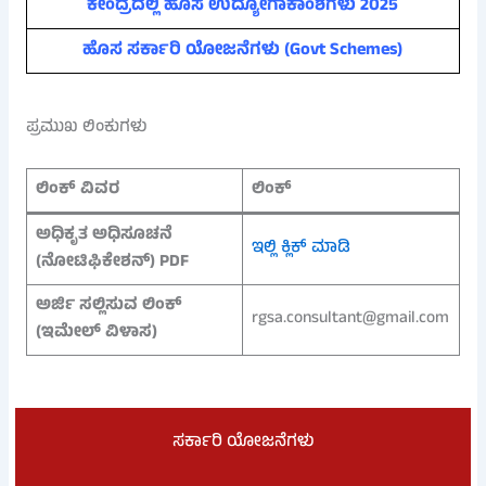
ಕೇಂದ್ರದಲ್ಲಿ ಹೊಸ ಉದ್ಯೋಗಾಕಾಂಶಗಳು 2025
ಹೊಸ ಸರ್ಕಾರಿ ಯೋಜನೆಗಳು (Govt Schemes)
ಪ್ರಮುಖ ಲಿಂಕುಗಳು
ಲಿಂಕ್ ವಿವರ
ಲಿಂಕ್
ಅಧಿಕೃತ ಅಧಿಸೂಚನೆ
ಇಲ್ಲಿ ಕ್ಲಿಕ್ ಮಾಡಿ
(ನೋಟಿಫಿಕೇಶನ್) PDF
ಅರ್ಜಿ ಸಲ್ಲಿಸುವ ಲಿಂಕ್
rgsa.consultant@gmail.com
(ಇಮೇಲ್ ವಿಳಾಸ)
ಸರ್ಕಾರಿ ಯೋಜನೆಗಳು