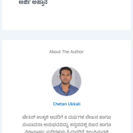
ಅರ್ಜಿ ಅಹ್ವಾನ
About The Author
Chetan Ukkali
ಚೇತನ್ ಉಕ್ಕಲಿ ಅವರಿಗೆ 8 ವರ್ಷಗಳ ಲೇಖನ ಹಾಗೂ
ಸಂಪಾದನಾ ಅನುಭವವಿದ್ದು, ಕನ್ನಡದಲ್ಲಿ ನಿಖರ ಹಾಗೂ
ವಿಶ್ವಾಸಾರ್ಹ ಸುದ್ದಿಗಳನ್ನು ಓದುಗರಿಗೆ ತಲುಪಿಸುವಲ್ಲಿ