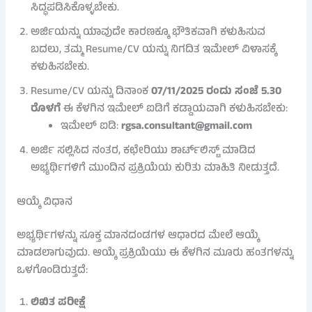
ಸಿದ್ಧಪಡಿಸಿಕೊಳ್ಳಬೇಕು.
ಅರ್ಜಿಯನ್ನು ಯಾವುದೇ ಕಾರಣಕ್ಕೂ ಭೌತಿಕವಾಗಿ ಕಳುಹಿಸುವ
ಬದಲು, ತಮ್ಮ Resume/CV ಯನ್ನು ನಿಗದಿತ ಇಮೇಲ್ ವಿಳಾಸಕ್ಕೆ
ಕಳುಹಿಸಬೇಕು.
Resume/CV ಯನ್ನು ದಿನಾಂಕ
07/11/2025 ರಂದು ಸಂಜೆ 5.30
ರೊಳಗೆ
ಈ ಕೆಳಗಿನ ಇಮೇಲ್ ಐಡಿಗೆ ಕಡ್ಡಾಯವಾಗಿ ಕಳುಹಿಸಬೇಕು:
ಇಮೇಲ್ ಐಡಿ:
rgsa.consultant@gmail.com
ಅರ್ಜಿ ಸಲ್ಲಿಸಿದ ನಂತರ, ಕಛೇರಿಯು ಶಾರ್ಟ್‌ಲಿಸ್ಟ್ ಮಾಡಿದ
ಅಭ್ಯರ್ಥಿಗಳಿಗೆ ಮುಂದಿನ ಪ್ರಕ್ರಿಯೆಯ ಕುರಿತು ಮಾಹಿತಿ ನೀಡುತ್ತದೆ.
ಆಯ್ಕೆ ವಿಧಾನ
ಅಭ್ಯರ್ಥಿಗಳನ್ನು ಸೂಕ್ತ ಮಾನದಂಡಗಳ ಆಧಾರದ ಮೇಲೆ ಆಯ್ಕೆ
ಮಾಡಲಾಗುವುದು. ಆಯ್ಕೆ ಪ್ರಕ್ರಿಯೆಯು ಈ ಕೆಳಗಿನ ಮೂರು ಹಂತಗಳನ್ನು
ಒಳಗೊಂಡಿರುತ್ತದೆ:
ಲಿಖಿತ ಪರೀಕ್ಷೆ