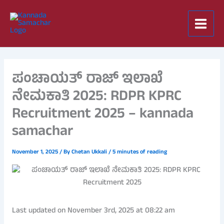
Skip
to
content
ಪಂಚಾಯತ್ ರಾಜ್ ಇಲಾಖೆ
ನೇಮಕಾತಿ 2025: RDPR KPRC
Recruitment 2025 – kannada
samachar
November 1, 2025
/ By
Chetan Ukkali
/
5 minutes of reading
Last updated on November 3rd, 2025 at 08:22 am