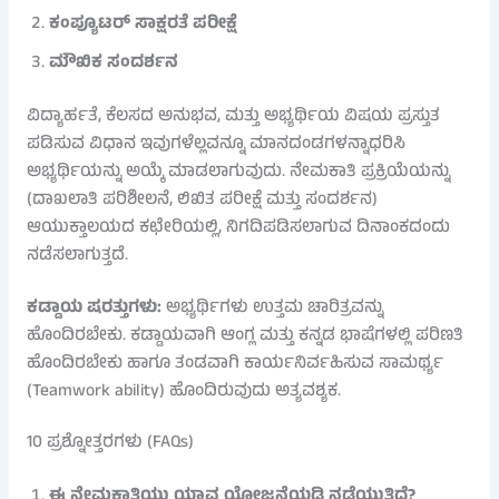
ಕಂಪ್ಯೂಟರ್ ಸಾಕ್ಷರತೆ ಪರೀಕ್ಷೆ
ಮೌಖಿಕ ಸಂದರ್ಶನ
ವಿದ್ಯಾರ್ಹತೆ, ಕೆಲಸದ ಅನುಭವ, ಮತ್ತು ಅಭ್ಯರ್ಥಿಯ ವಿಷಯ ಪ್ರಸ್ತುತ
ಪಡಿಸುವ ವಿಧಾನ ಇವುಗಳೆಲ್ಲವನ್ನೂ ಮಾನದಂಡಗಳನ್ನಾಧರಿಸಿ
ಅಭ್ಯರ್ಥಿಯನ್ನು ಅಯ್ಕೆ ಮಾಡಲಾಗುವುದು. ನೇಮಕಾತಿ ಪ್ರಕ್ರಿಯೆಯನ್ನು
(ದಾಖಲಾತಿ ಪರಿಶೀಲನೆ, ಲಿಖಿತ ಪರೀಕ್ಷೆ ಮತ್ತು ಸಂದರ್ಶನ)
ಆಯುಕ್ತಾಲಯದ ಕಛೇರಿಯಲ್ಲಿ, ನಿಗದಿಪಡಿಸಲಾಗುವ ದಿನಾಂಕದಂದು
ನಡೆಸಲಾಗುತ್ತದೆ.
ಕಡ್ಡಾಯ ಷರತ್ತುಗಳು:
ಅಭ್ಯರ್ಥಿಗಳು ಉತ್ತಮ ಚಾರಿತ್ರವನ್ನು
ಹೊಂದಿರಬೇಕು. ಕಡ್ಡಾಯವಾಗಿ ಆಂಗ್ಲ ಮತ್ತು ಕನ್ನಡ ಭಾಷೆಗಳಲ್ಲಿ ಪರಿಣತಿ
ಹೊಂದಿರಬೇಕು ಹಾಗೂ ತಂಡವಾಗಿ ಕಾರ್ಯನಿರ್ವಹಿಸುವ ಸಾಮರ್ಥ್ಯ
(Teamwork ability) ಹೊಂದಿರುವುದು ಅತ್ಯವಶ್ಯಕ.
10 ಪ್ರಶ್ನೋತ್ತರಗಳು (FAQs)
ಈ ನೇಮಕಾತಿಯು ಯಾವ ಯೋಜನೆಯಡಿ ನಡೆಯುತ್ತಿದೆ?