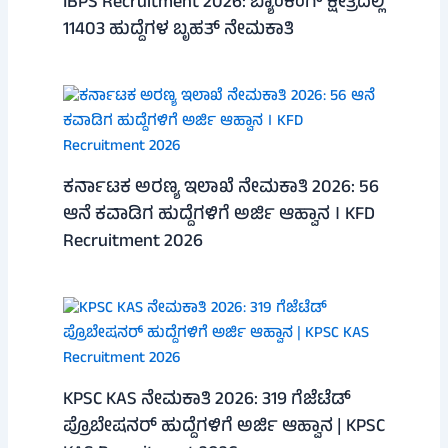
IBPS Recruitment 2026: ಬ್ಯಾಂಕಿಂಗ್ ಕ್ಷೇತ್ರದಲ್ಲಿ
11403 ಹುದ್ದೆಗಳ ಬೃಹತ್ ನೇಮಕಾತಿ
ಕರ್ನಾಟಕ ಅರಣ್ಯ ಇಲಾಖೆ ನೇಮಕಾತಿ 2026: 56
ಆನೆ ಕವಾಡಿಗ ಹುದ್ದೆಗಳಿಗೆ ಅರ್ಜಿ ಆಹ್ವಾನ । KFD
Recruitment 2026
KPSC KAS ನೇಮಕಾತಿ 2026: 319 ಗೆಜೆಟೆಡ್
ಪ್ರೊಬೇಷನರ್ ಹುದ್ದೆಗಳಿಗೆ ಅರ್ಜಿ ಆಹ್ವಾನ | KPSC