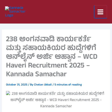
Skip
to
content
238 ಅಂಗನವಾಡಿ ಕಾರ್ಯಕರ್ತೆ
ಮತ್ತು ಸಹಾಯಕಿಯರ ಹುದ್ದೆಗಳಿಗೆ
ಆನ್‌ಲೈನ್ ಅರ್ಜಿ ಆಹ್ವಾನ – WCD
Haveri Recruitment 2025 –
Kannada Samachar
October 31, 2025
/ By
Chetan Ukkali
/
5 minutes of reading