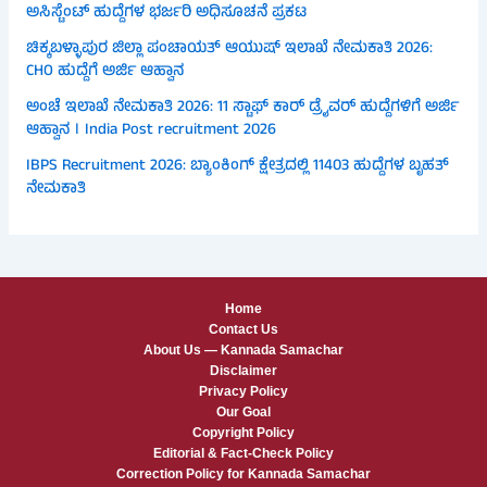
ಅಸಿಸ್ಟೆಂಟ್ ಹುದ್ದೆಗಳ ಭರ್ಜರಿ ಅಧಿಸೂಚನೆ ಪ್ರಕಟ
ಚಿಕ್ಕಬಳ್ಳಾಪುರ ಜಿಲ್ಲಾ ಪಂಚಾಯತ್ ಆಯುಷ್ ಇಲಾಖೆ ನೇಮಕಾತಿ 2026:
CHO ಹುದ್ದೆಗೆ ಅರ್ಜಿ ಆಹ್ವಾನ
ಅಂಚೆ ಇಲಾಖೆ ನೇಮಕಾತಿ 2026: 11 ಸ್ಟಾಫ್ ಕಾರ್ ಡ್ರೈವರ್ ಹುದ್ದೆಗಳಿಗೆ ಅರ್ಜಿ
ಆಹ್ವಾನ । India Post recruitment 2026
IBPS Recruitment 2026: ಬ್ಯಾಂಕಿಂಗ್ ಕ್ಷೇತ್ರದಲ್ಲಿ 11403 ಹುದ್ದೆಗಳ ಬೃಹತ್
ನೇಮಕಾತಿ
Home
Contact Us
About Us — Kannada Samachar
Disclaimer
Privacy Policy
Our Goal
Copyright Policy
Editorial & Fact-Check Policy
Correction Policy for Kannada Samachar