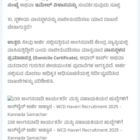
ಸಂಖ್ಯೆ
ಅಥವಾ
ಇಮೇಲ್ ವಿಳಾಸವನ್ನು
ಸಂಪರ್ಕಿಸುವುದು ಸೂಕ್ತ.
10. ಸ್ಥಳೀಯ ವಾಸಸ್ಥಳವನ್ನು ಸಾಬೀತುಪಡಿಸಲು ಯಾವ ದಾಖಲೆ
ಬೇಕಾಗುತ್ತದೆ?
ಉತ್ತರ:
ನೀವು ಅರ್ಜಿ ಸಲ್ಲಿಸುತ್ತಿರುವ ಅಂಗನವಾಡಿ ಕೇಂದ್ರ ವ್ಯಾಪ್ತಿಯಲ್ಲಿ
ವಾಸಿಸುತ್ತಿದ್ದೀರಿ ಎಂದು ಸಾಬೀತುಪಡಿಸಲು ಮಾನ್ಯವಾದ
ವಾಸಸ್ಥಳದ
ಪ್ರಮಾಣಪತ್ರ (Domicile Certificate)
, ಆಧಾರ್ ಕಾರ್ಡ್ ಅಥವಾ
ಮತದಾರರ ಗುರುತಿನ ಚೀಟಿಯಂತಹ ಪುರಾವೆಗಳ ಅಗತ್ಯವಿದೆ. ಅರ್ಜಿ
ಸಲ್ಲಿಸುವ ಮೊದಲು ಅಧಿಕೃತ ಅಧಿಸೂಚನೆಯಲ್ಲಿ ನಿರ್ದಿಷ್ಟಪಡಿಸಿದ
ದಾಖಲೆಗಳನ್ನು ಪರಿಶೀಲಿಸಿ.
238 ಅಂಗನವಾಡಿ ಕಾರ್ಯಕರ್ತೆ ಮತ್ತು ಸಹಾಯಕಿಯರ ಹುದ್ದೆಗಳಿಗೆ
ಆನ್‌ಲೈನ್ ಅರ್ಜಿ ಆಹ್ವಾನ – WCD Haveri Recruitment 2025 –
Kannada Samachar