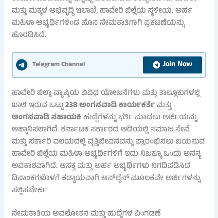
ಮತ್ತು ಮಕ್ಕಳ ಅಭಿವೃದ್ಧಿ ಇಲಾಖೆ, ಹಾವೇರಿ ಜಿಲ್ಲೆಯ ಸ್ಥಳೀಯ, ಅರ್ಹ
ಮಹಿಳಾ ಅಭ್ಯರ್ಥಿಗಳಿಂದ ಹೊಸ ನೇಮಕಾತಿಗಾಗಿ ಪ್ರಕಟಣೆಯನ್ನು
ಹೊರಡಿಸಿದೆ.
Join Now
Telegram Channel
ಹಾವೇರಿ ಜಿಲ್ಲಾ ವ್ಯಾಪ್ತಿಯ ವಿವಿಧ ಯೋಜನೆಗಳು ಮತ್ತು ತಾಲ್ಲೂಕುಗಳಲ್ಲಿ
ಖಾಲಿ ಇರುವ ಒಟ್ಟು
238 ಅಂಗನವಾಡಿ ಕಾರ್ಯಕರ್ತೆ
ಮತ್ತು
ಅಂಗನವಾಡಿ ಸಹಾಯಕಿ
ಹುದ್ದೆಗಳನ್ನು ಭರ್ತಿ ಮಾಡಲು ಅರ್ಜಿಯನ್ನು
ಆಹ್ವಾನಿಸಲಾಗಿದೆ. ಕರ್ನಾಟಕ ಸರ್ಕಾರದ ಅಡಿಯಲ್ಲಿ ಸಮಾಜ ಸೇವೆ
ಮತ್ತು ಸರ್ಕಾರಿ ವಲಯದಲ್ಲಿ ವೃತ್ತಿಜೀವನವನ್ನು ಪ್ರಾರಂಭಿಸಲು ಬಯಸುವ
ಹಾವೇರಿ ಜಿಲ್ಲೆಯ ಮಹಿಳಾ ಅಭ್ಯರ್ಥಿಗಳಿಗೆ ಇದು ನಿಜಕ್ಕೂ ಒಂದು ಅನನ್ಯ
ಅವಕಾಶವಾಗಿದೆ. ಆಸಕ್ತ ಮತ್ತು ಅರ್ಹ ಅಭ್ಯರ್ಥಿಗಳು ನಿಗದಿಪಡಿಸಿದ
ದಿನಾಂಕಗಳೊಳಗೆ ಕಡ್ಡಾಯವಾಗಿ ಆನ್‌ಲೈನ್ ಮೂಲಕವೇ ಅರ್ಜಿಗಳನ್ನು
ಸಲ್ಲಿಸಬೇಕು.
ನೇಮಕಾತಿಯ ಅವಲೋಕನ ಮತ್ತು ಹುದ್ದೆಗಳ ವಿಂಗಡಣೆ