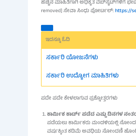
ಹೆಚ್ಚಿನ ಮಾಹಿತಿಗಾಗಿ ಅಧಿಕೃತ ವೆಬ್‌ಸೈಟ್‌ಗಳಿಗೆ ಭೇ
removed] ಸೇವಾ ಸಿಂಧು ಪೋರ್ಟಲ್:
https://s
ಇದನ್ನೂ ಓದಿ
ಸರ್ಕಾರಿ ಯೋಜನೆಗಳು
ಸರ್ಕಾರಿ ಉದ್ಯೋಗ ಮಾಹಿತಿಗಳು
ಪದೇ ಪದೇ ಕೇಳಲಾಗುವ ಪ್ರಶ್ನೋತ್ತರಗಳು
ಕಾರ್ಮಿಕ ಕಾರ್ಡ್ ಪಡೆದ ಎಷ್ಟು ದಿನಗಳ ನಂತ
ಪಡೆಯಲು ಕಾರ್ಮಿಕರು ಮಂಡಳಿಯಲ್ಲಿ ನೋಂದಣಿ
ವರ್ಷಕ್ಕಿಂತ ಕಡಿಮೆ ಅವಧಿಯ ನೋಂದಣಿ ಹೊಂದಿ