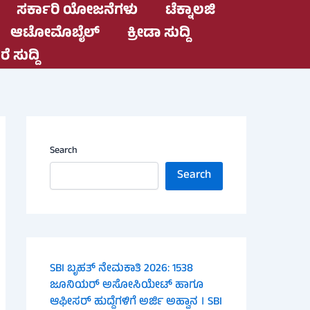
ಸರ್ಕಾರಿ ಯೋಜನೆಗಳು
ಟೆಕ್ನಾಲಜಿ
ಆಟೋಮೊಬೈಲ್
ಕ್ರೀಡಾ ಸುದ್ದಿ
ೆ ಸುದ್ದಿ
Search
Search
SBI ಬೃಹತ್ ನೇಮಕಾತಿ 2026: 1538
ಜೂನಿಯರ್ ಅಸೋಸಿಯೇಟ್ ಹಾಗೂ
ಆಫೀಸರ್ ಹುದ್ದೆಗಳಿಗೆ ಅರ್ಜಿ ಅಹ್ವಾನ । SBI