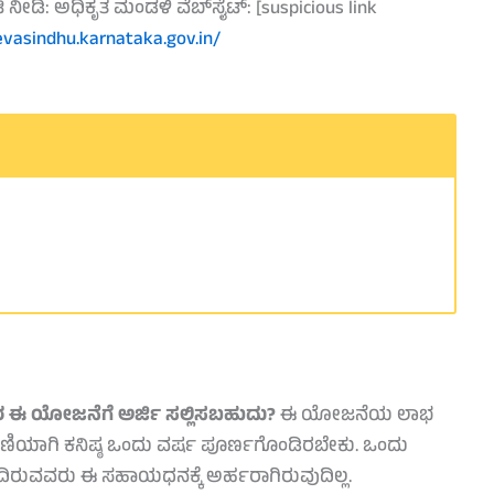
ಟಿ ನೀಡಿ: ಅಧಿಕೃತ ಮಂಡಳಿ ವೆಬ್‌ಸೈಟ್: [suspicious link
evasindhu.karnataka.gov.in/
ರ ಈ ಯೋಜನೆಗೆ ಅರ್ಜಿ ಸಲ್ಲಿಸಬಹುದು?
ಈ ಯೋಜನೆಯ ಲಾಭ
ಯಾಗಿ ಕನಿಷ್ಠ ಒಂದು ವರ್ಷ ಪೂರ್ಣಗೊಂಡಿರಬೇಕು. ಒಂದು
ರುವವರು ಈ ಸಹಾಯಧನಕ್ಕೆ ಅರ್ಹರಾಗಿರುವುದಿಲ್ಲ.