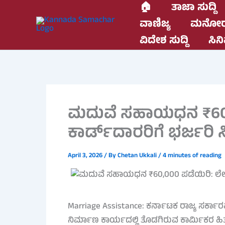
Skip
🏠
ತಾಜಾ ಸುದ್ದಿ
to
ವಾಣಿಜ್ಯ
ಮನೋರ
content
ವಿದೇಶ ಸುದ್ದಿ
ಸಿನಿ
ಮದುವೆ ಸಹಾಯಧನ ₹60,
ಕಾರ್ಡ್‌ದಾರರಿಗೆ ಭರ್ಜರಿ ಸ
April 3, 2026
/ By
Chetan Ukkali
/
4 minutes of reading
Marriage Assistance: ಕರ್ನಾಟಕ ರಾಜ್ಯ ಸರ್ಕ
ನಿರ್ಮಾಣ ಕಾರ್ಯದಲ್ಲಿ ತೊಡಗಿರುವ ಕಾರ್ಮಿಕರ ಹಿ