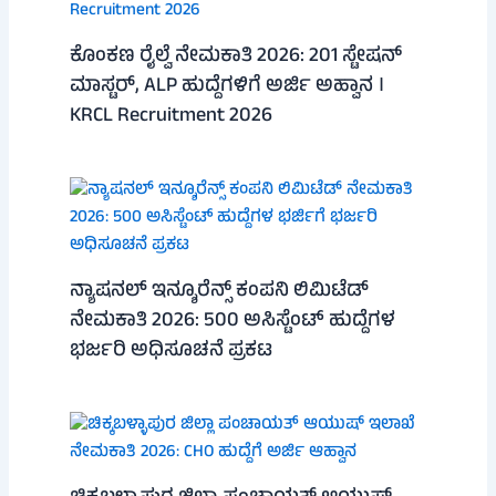
ಕೊಂಕಣ ರೈಲ್ವೆ ನೇಮಕಾತಿ 2026: 201 ಸ್ಟೇಷನ್
ಮಾಸ್ಟರ್, ALP ಹುದ್ದೆಗಳಿಗೆ ಅರ್ಜಿ ಅಹ್ವಾನ ।
KRCL Recruitment 2026
ನ್ಯಾಷನಲ್ ಇನ್ಶೂರೆನ್ಸ್ ಕಂಪನಿ ಲಿಮಿಟೆಡ್
ನೇಮಕಾತಿ 2026: 500 ಅಸಿಸ್ಟೆಂಟ್ ಹುದ್ದೆಗಳ
ಭರ್ಜರಿ ಅಧಿಸೂಚನೆ ಪ್ರಕಟ