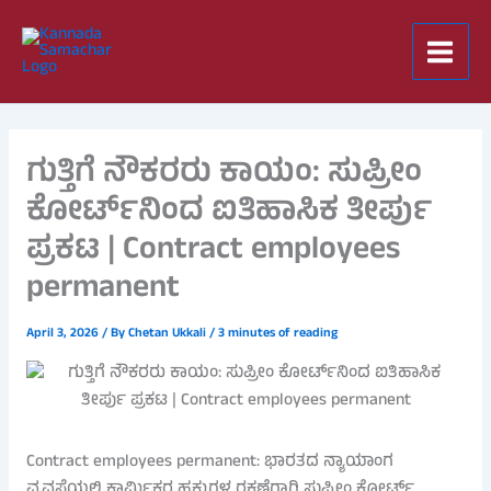
Skip
to
content
ಗುತ್ತಿಗೆ ನೌಕರರು ಕಾಯಂ: ಸುಪ್ರೀಂ
ಕೋರ್ಟ್‌ನಿಂದ ಐತಿಹಾಸಿಕ ತೀರ್ಪು
ಪ್ರಕಟ | Contract employees
permanent
April 3, 2026
/ By
Chetan Ukkali
/
3 minutes of reading
Contract employees permanent: ಭಾರತದ ನ್ಯಾಯಾಂಗ
ವ್ಯವಸ್ಥೆಯಲ್ಲಿ ಕಾರ್ಮಿಕರ ಹಕ್ಕುಗಳ ರಕ್ಷಣೆಗಾಗಿ ಸುಪ್ರೀಂ ಕೋರ್ಟ್