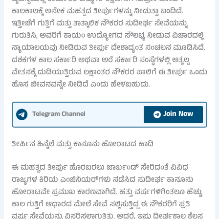
ಕಾಲಕಾಲಕ್ಕೆ ಅನೇಕ ಮಹತ್ವದ ತೀರ್ಪುಗಳನ್ನು ನೀಡುತ್ತಾ ಬಂದಿದೆ.
ಇತ್ತೀಚೆಗೆ ಗುತ್ತಿಗೆ ಮತ್ತು ತಾತ್ಕಾಲಿಕ ನೌಕರರ ಸುದೀರ್ಘ ಸೇವೆಯನ್ನು
ಗುರುತಿಸಿ, ಅವರಿಗೆ ಕಾಯಂ ಉದ್ಯೋಗದ ಸೌಲಭ್ಯ ನೀಡುವ ವಿಚಾರದಲ್ಲಿ
ನ್ಯಾಯಾಲಯವು ನೀಡಿರುವ ತೀರ್ಪು ದೇಶಾದ್ಯಂತ ಸಂಚಲನ ಮೂಡಿಸಿದೆ.
ದಶಕಗಳ ಕಾಲ ಸರ್ಕಾರಿ ಅಥವಾ ಅರೆ ಸರ್ಕಾರಿ ಸಂಸ್ಥೆಗಳಲ್ಲಿ ಅತ್ಯಲ್ಪ
ವೇತನಕ್ಕೆ ದುಡಿಯುತ್ತಿರುವ ಲಕ್ಷಾಂತರ ನೌಕರರ ಪಾಲಿಗೆ ಈ ತೀರ್ಪು ಒಂದು
ಹೊಸ ಜೀವನವನ್ನೇ ನೀಡಿದೆ ಎಂದು ಹೇಳಬಹುದು.
Join Now
Telegram Channel
ತೀರ್ಪಿನ ಹಿನ್ನೆಲೆ ಮತ್ತು ಕಾನೂನು ಹೋರಾಟದ ಹಾದಿ
ಈ ಮಹತ್ವದ ತೀರ್ಪು ಹೊರಬರಲು ಜಾರ್ಖಂಡ್ ಸೇರಿದಂತೆ ವಿವಿಧ
ರಾಜ್ಯಗಳ ಕಿರಿಯ ಎಂಜಿನಿಯರ್‌ಗಳು ನಡೆಸಿದ ಸುದೀರ್ಘ ಕಾನೂನು
ಹೋರಾಟವೇ ಪ್ರಮುಖ ಕಾರಣವಾಗಿದೆ. ಹತ್ತು ವರ್ಷಗಳಿಗಿಂತಲೂ ಹೆಚ್ಚು
ಕಾಲ ಗುತ್ತಿಗೆ ಆಧಾರದ ಮೇಲೆ ಸೇವೆ ಸಲ್ಲಿಸುತ್ತಿದ್ದ ಈ ನೌಕರರಿಗೆ ಪ್ರತಿ
ವರ್ಷ ಸೇವೆಯನ್ನು ವಿಸ್ತರಿಸಲಾಗುತ್ತಿತ್ತು. ಆದರೆ, ಇಷ್ಟು ದೀರ್ಘಕಾಲ ಕೆಲಸ