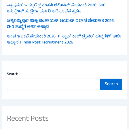
ನ್ಯಾಷನಲ್ ಇನ್ಶೂರೆನ್ಸ್ ಕಂಪನಿ ಲಿಮಿಟೆಡ್ ನೇಮಕಾತಿ 2026: 500
ಅಸಿಸ್ಟೆಂಟ್ ಹುದ್ದೆಗಳ ಭರ್ಜರಿ ಅಧಿಸೂಚನೆ ಪ್ರಕಟ
ಚಿಕ್ಕಬಳ್ಳಾಪುರ ಜಿಲ್ಲಾ ಪಂಚಾಯತ್ ಆಯುಷ್ ಇಲಾಖೆ ನೇಮಕಾತಿ 2026:
CHO ಹುದ್ದೆಗೆ ಅರ್ಜಿ ಆಹ್ವಾನ
ಅಂಚೆ ಇಲಾಖೆ ನೇಮಕಾತಿ 2026: 11 ಸ್ಟಾಫ್ ಕಾರ್ ಡ್ರೈವರ್ ಹುದ್ದೆಗಳಿಗೆ ಅರ್ಜಿ
ಆಹ್ವಾನ । India Post recruitment 2026
Search
Search
Recent Posts