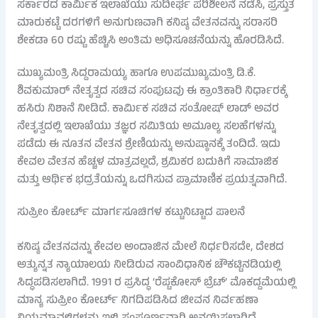
ಸರ್ಕಾರದ ಕಾರ್ಮಿಕ ಇಲಾಖೆಯು ಸುದೀರ್ಘ ಪರಿಶೀಲನೆ ನಡೆಸಿ, ಪ್ರಸ್ತುತ
ಮಾರುಕಟ್ಟೆ ದರಗಳಿಗೆ ಅನುಗುಣವಾಗಿ ಕನಿಷ್ಠ ವೇತನವನ್ನು ಸರಾಸರಿ
ಶೇಕಡಾ 60 ರಷ್ಟು ಹೆಚ್ಚಿಸಿ ಅಂತಿಮ ಅಧಿಸೂಚನೆಯನ್ನು ಹೊರಡಿಸಿದೆ.
ಮುಖ್ಯಮಂತ್ರಿ ಸಿದ್ದರಾಮಯ್ಯ ಹಾಗೂ ಉಪಮುಖ್ಯಮಂತ್ರಿ ಡಿ.ಕೆ.
ಶಿವಕುಮಾರ್ ನೇತೃತ್ವದ ಸಚಿವ ಸಂಪುಟವು ಈ ಕ್ರಾಂತಿಕಾರಿ ನಿರ್ಧಾರಕ್ಕೆ
ಹಸಿರು ನಿಶಾನೆ ನೀಡಿದೆ. ಕಾರ್ಮಿಕ ಸಚಿವ ಸಂತೋಷ್ ಲಾಡ್ ಅವರ
ನೇತೃತ್ವದಲ್ಲಿ ಇಲಾಖೆಯು ತಜ್ಞರ ಸಮಿತಿಯ ಅಮೂಲ್ಯ ಸಲಹೆಗಳನ್ನು
ಪಡೆದು ಈ ನೂತನ ವೇತನ ಶ್ರೇಣಿಯನ್ನು ಅನುಷ್ಠಾನಕ್ಕೆ ತಂದಿದೆ. ಇದು
ಕೇವಲ ವೇತನ ಹೆಚ್ಚಳ ಮಾತ್ರವಲ್ಲದೆ, ಶ್ರಮಿಕರ ಬದುಕಿಗೆ ಸಾಮಾಜಿಕ
ಮತ್ತು ಆರ್ಥಿಕ ಭದ್ರತೆಯನ್ನು ಒದಗಿಸುವ ಪ್ರಾಮಾಣಿಕ ಪ್ರಯತ್ನವಾಗಿದೆ.
ಸುಪ್ರೀಂ ಕೋರ್ಟ್ ಮಾರ್ಗಸೂಚಿಗಳ ಕಟ್ಟುನಿಟ್ಟಾದ ಪಾಲನೆ
ಕನಿಷ್ಠ ವೇತನವನ್ನು ಕೇವಲ ಅಂದಾಜಿನ ಮೇಲೆ ನಿರ್ಧರಿಸದೇ, ದೇಶದ
ಅತ್ಯುನ್ನತ ನ್ಯಾಯಾಲಯ ನೀಡಿರುವ ಸಾಂವಿಧಾನಿಕ ಚೌಕಟ್ಟಿನಡಿಯಲ್ಲಿ
ಸಿದ್ಧಪಡಿಸಲಾಗಿದೆ. 1991 ರ ಪ್ರಸಿದ್ಧ ‘ರೆಪ್ಟಕೋಸ್ ಬ್ರೆಟ್’ ಮೊಕದ್ದಮೆಯಲ್ಲಿ
ಮಾನ್ಯ ಸುಪ್ರೀಂ ಕೋರ್ಟ್ ನಿಗದಿಪಡಿಸಿದ ಜೀವನ ನಿರ್ವಹಣಾ