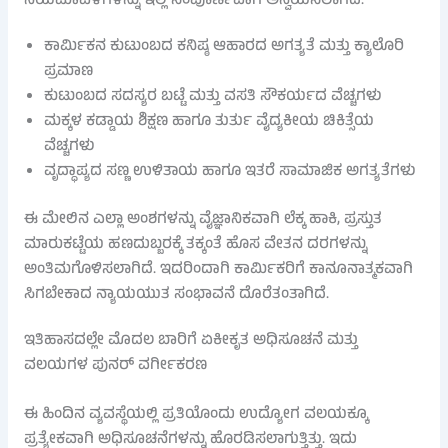
ನಿಯಮಾವಳಿಗಳನ್ನು ಇಲ್ಲಿ ಸಂಪೂರ್ಣವಾಗಿ ಅನ್ವಯಿಸಲಾಗಿದೆ.
ಕಾರ್ಮಿಕನ ಕುಟುಂಬದ ಕನಿಷ್ಠ ಆಹಾರದ ಅಗತ್ಯತೆ ಮತ್ತು ಕ್ಯಾಲೊರಿ
ಪ್ರಮಾಣ
ಕುಟುಂಬದ ಸದಸ್ಯರ ಬಟ್ಟೆ ಮತ್ತು ವಸತಿ ಸೌಕರ್ಯದ ವೆಚ್ಚಗಳು
ಮಕ್ಕಳ ಕಡ್ಡಾಯ ಶಿಕ್ಷಣ ಹಾಗೂ ತುರ್ತು ವೈದ್ಯಕೀಯ ಚಿಕಿತ್ಸೆಯ
ವೆಚ್ಚಗಳು
ವೃದ್ಧಾಪ್ಯದ ಸಣ್ಣ ಉಳಿತಾಯ ಹಾಗೂ ಇತರೆ ಸಾಮಾಜಿಕ ಅಗತ್ಯತೆಗಳು
ಈ ಮೇಲಿನ ಎಲ್ಲಾ ಅಂಶಗಳನ್ನು ವೈಜ್ಞಾನಿಕವಾಗಿ ಲೆಕ್ಕ ಹಾಕಿ, ಪ್ರಸ್ತುತ
ಮಾರುಕಟ್ಟೆಯ ಹಣದುಬ್ಬರಕ್ಕೆ ತಕ್ಕಂತೆ ಹೊಸ ವೇತನ ದರಗಳನ್ನು
ಅಂತಿಮಗೊಳಿಸಲಾಗಿದೆ. ಇದರಿಂದಾಗಿ ಕಾರ್ಮಿಕರಿಗೆ ಕಾನೂನಾತ್ಮಕವಾಗಿ
ಸಿಗಬೇಕಾದ ನ್ಯಾಯಯುತ ಸಂಭಾವನೆ ದೊರೆತಂತಾಗಿದೆ.
ಇತಿಹಾಸದಲ್ಲೇ ಮೊದಲ ಬಾರಿಗೆ ಏಕೀಕೃತ ಅಧಿಸೂಚನೆ ಮತ್ತು
ವಲಯಗಳ ಪುನರ್ ವರ್ಗೀಕರಣ
ಈ ಹಿಂದಿನ ವ್ಯವಸ್ಥೆಯಲ್ಲಿ ಪ್ರತಿಯೊಂದು ಉದ್ಯೋಗ ವಲಯಕ್ಕೂ
ಪ್ರತ್ಯೇಕವಾಗಿ ಅಧಿಸೂಚನೆಗಳನ್ನು ಹೊರಡಿಸಲಾಗುತ್ತಿತ್ತು. ಇದು