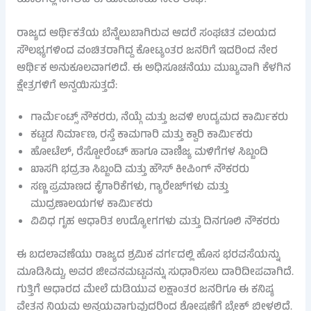
ಯಾರಿಗೆಲ್ಲ ಸಿಗಲಿದೆ ಈ ಯೋಜನೆಯ ನೇರ ಲಾಭ?
ರಾಜ್ಯದ ಆರ್ಥಿಕತೆಯ ಬೆನ್ನೆಲುಬಾಗಿರುವ ಆದರೆ ಸಂಘಟಿತ ವಲಯದ
ಸೌಲಭ್ಯಗಳಿಂದ ವಂಚಿತರಾಗಿದ್ದ ಕೋಟ್ಯಂತರ ಜನರಿಗೆ ಇದರಿಂದ ನೇರ
ಆರ್ಥಿಕ ಅನುಕೂಲವಾಗಲಿದೆ. ಈ ಅಧಿಸೂಚನೆಯು ಮುಖ್ಯವಾಗಿ ಕೆಳಗಿನ
ಕ್ಷೇತ್ರಗಳಿಗೆ ಅನ್ವಯಿಸುತ್ತದೆ:
ಗಾರ್ಮೆಂಟ್ಸ್ ನೌಕರರು, ನೆಯ್ಗೆ ಮತ್ತು ಜವಳಿ ಉದ್ಯಮದ ಕಾರ್ಮಿಕರು
ಕಟ್ಟಡ ನಿರ್ಮಾಣ, ರಸ್ತೆ ಕಾಮಗಾರಿ ಮತ್ತು ಕ್ವಾರಿ ಕಾರ್ಮಿಕರು
ಹೋಟೆಲ್, ರೆಸ್ಟೋರೆಂಟ್ ಹಾಗೂ ವಾಣಿಜ್ಯ ಮಳಿಗೆಗಳ ಸಿಬ್ಬಂದಿ
ಖಾಸಗಿ ಭದ್ರತಾ ಸಿಬ್ಬಂದಿ ಮತ್ತು ಹೌಸ್ ಕೀಪಿಂಗ್ ನೌಕರರು
ಸಣ್ಣ ಪ್ರಮಾಣದ ಕೈಗಾರಿಕೆಗಳು, ಗ್ಯಾರೇಜ್‌ಗಳು ಮತ್ತು
ಮುದ್ರಣಾಲಯಗಳ ಕಾರ್ಮಿಕರು
ವಿವಿಧ ಗೃಹ ಆಧಾರಿತ ಉದ್ಯೋಗಗಳು ಮತ್ತು ದಿನಗೂಲಿ ನೌಕರರು
ಈ ಬದಲಾವಣೆಯು ರಾಜ್ಯದ ಶ್ರಮಿಕ ವರ್ಗದಲ್ಲಿ ಹೊಸ ಭರವಸೆಯನ್ನು
ಮೂಡಿಸಿದ್ದು, ಅವರ ಜೀವನಮಟ್ಟವನ್ನು ಸುಧಾರಿಸಲು ದಾರಿದೀಪವಾಗಿದೆ.
ಗುತ್ತಿಗೆ ಆಧಾರದ ಮೇಲೆ ದುಡಿಯುವ ಲಕ್ಷಾಂತರ ಜನರಿಗೂ ಈ ಕನಿಷ್ಠ
ವೇತನ ನಿಯಮ ಅನ್ವಯವಾಗುವುದರಿಂದ ಶೋಷಣೆಗೆ ಬ್ರೇಕ್ ಬೀಳಲಿದೆ.