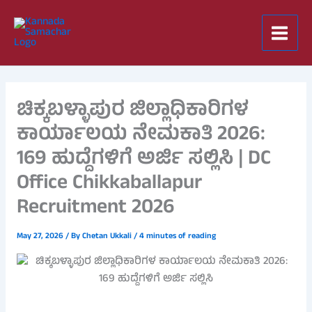
Skip
to
content
ಚಿಕ್ಕಬಳ್ಳಾಪುರ ಜಿಲ್ಲಾಧಿಕಾರಿಗಳ
ಕಾರ್ಯಾಲಯ ನೇಮಕಾತಿ 2026:
169 ಹುದ್ದೆಗಳಿಗೆ ಅರ್ಜಿ ಸಲ್ಲಿಸಿ | DC
Office Chikkaballapur
Recruitment 2026
May 27, 2026
/ By
Chetan Ukkali
/
4 minutes of reading