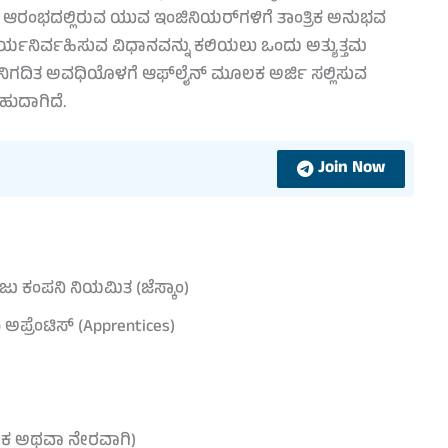
ಆರಂಭದಲ್ಲಿರುವ ಯುವ ಇಂಜಿನಿಯರ್‌ಗಳಿಗೆ ತಾಂತ್ರಿಕ ಅನುಭವ
 ಕಾರ್ಯನಿರ್ವಹಿಸುವ ವಿಧಾನವನ್ನು ಕಲಿಯಲು ಒಂದು ಅತ್ಯುತ್ತಮ
ಳು ನಿಗದಿತ ಅವಧಿಯೊಳಗೆ ಆಫ್‌ಲೈನ್ ಮೂಲಕ ಅರ್ಜಿ ಸಲ್ಲಿಸುವ
ುದಾಗಿದೆ.
Join Now
ಾಜು ಕಂಪನಿ ನಿಯಮಿತ (ಜೆಸ್ಕಾಂ)
ಅಪ್ರೆಂಟಿಸ್ (Apprentices)
ೂಲಕ ಅಥವಾ ನೇರವಾಗಿ)