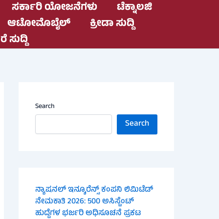
ಸರ್ಕಾರಿ ಯೋಜನೆಗಳು
ಟೆಕ್ನಾಲಜಿ
ಆಟೋಮೊಬೈಲ್
ಕ್ರೀಡಾ ಸುದ್ದಿ
ೆ ಸುದ್ದಿ
Search
Search
ನ್ಯಾಷನಲ್ ಇನ್ಶೂರೆನ್ಸ್ ಕಂಪನಿ ಲಿಮಿಟೆಡ್
ನೇಮಕಾತಿ 2026: 500 ಅಸಿಸ್ಟೆಂಟ್
ಹುದ್ದೆಗಳ ಭರ್ಜರಿ ಅಧಿಸೂಚನೆ ಪ್ರಕಟ