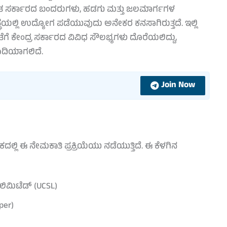
ಭಾರತ ಸರ್ಕಾರದ ಬಂದರುಗಳು, ಹಡಗು ಮತ್ತು ಜಲಮಾರ್ಗಗಳ
ಥೆಯಲ್ಲಿ ಉದ್ಯೋಗ ಪಡೆಯುವುದು ಅನೇಕರ ಕನಸಾಗಿರುತ್ತದೆ. ಇಲ್ಲಿ
ೆ ಕೇಂದ್ರ ಸರ್ಕಾರದ ವಿವಿಧ ಸೌಲಭ್ಯಗಳು ದೊರೆಯಲಿದ್ದು,
ಾದಿಯಾಗಲಿದೆ.
Join Now
ಕದಲ್ಲಿ ಈ ನೇಮಕಾತಿ ಪ್ರಕ್ರಿಯೆಯು ನಡೆಯುತ್ತಿದೆ. ಈ ಕೆಳಗಿನ
 ಲಿಮಿಟೆಡ್ (UCSL)
per)