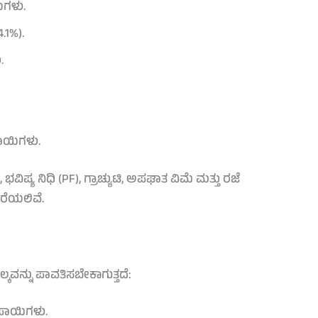
ಿಗಳು.
4.1%).
.
ಾಯಿಗಳು.
ಿಷ್ಯ ನಿಧಿ (PF), ಗ್ರಾಚ್ಯುಟಿ, ಅಪಘಾತ ವಿಮೆ ಮತ್ತು ರಜೆ
ೆಯಲಿವೆ.
್ಕವನ್ನು ಪಾವತಿಸಬೇಕಾಗುತ್ತದೆ:
ೂಪಾಯಿಗಳು.