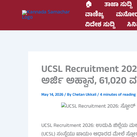
Skip
🏠
ತಾಜಾ ಸುದ್ದಿ
to
ವಾಣಿಜ್ಯ
ಮನೋರ
content
ವಿದೇಶ ಸುದ್ದಿ
ಸಿನಿ
UCSL Recruitment 2026
ಅರ್ಜಿ ಅಹ್ವಾನ, 61,020 
May 14, 2026
/ By
Chetan Ukkali
/
4 minutes of reading
UCSL Recruitment 2026: ಉಡುಪಿ ಜಿಲ್ಲೆಯ ಮಲ್ಪೆಯ
(UCSL) ಸಂಸ್ಥೆಯು ಖಾಯಂ ಆಧಾರದ ಮೇಲೆ ಸ್ಟೋರ್