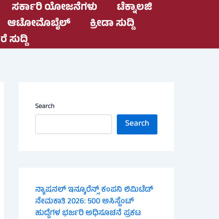
ಸರ್ಕಾರಿ ಯೋಜನೆಗಳು
ಟೆಕ್ನಾಲಜಿ
ಆಟೋಮೊಬೈಲ್
ಕ್ರೀಡಾ ಸುದ್ದಿ
ೆ ಸುದ್ದಿ
Search
Search
ನ್ಯಾಷನಲ್ ಇನ್ಶೂರೆನ್ಸ್ ಕಂಪನಿ ಲಿಮಿಟೆಡ್
ನೇಮಕಾತಿ 2026: 500 ಅಸಿಸ್ಟೆಂಟ್
ಹುದ್ದೆಗಳ ಭರ್ಜರಿ ಅಧಿಸೂಚನೆ ಪ್ರಕಟ