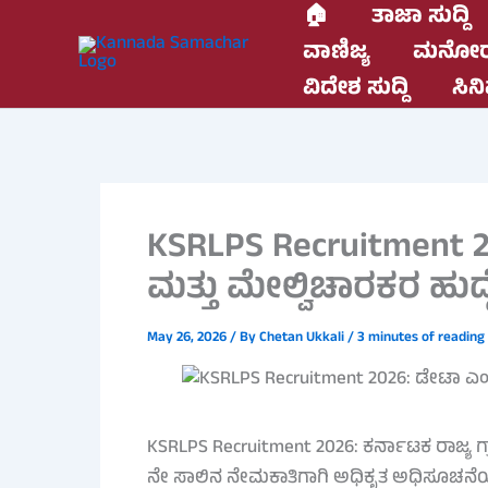
Skip
🏠
ತಾಜಾ ಸುದ್ದಿ
to
ವಾಣಿಜ್ಯ
ಮನೋರ
content
ವಿದೇಶ ಸುದ್ದಿ
ಸಿನಿ
KSRLPS Recruitment 
ಮತ್ತು ಮೇಲ್ವಿಚಾರಕರ ಹುದ
May 26, 2026
/ By
Chetan Ukkali
/
3 minutes of reading
KSRLPS Recruitment 2026: ಕರ್ನಾಟಕ ರಾಜ್ಯ
ನೇ ಸಾಲಿನ ನೇಮಕಾತಿಗಾಗಿ ಅಧಿಕೃತ ಅಧಿಸೂಚನೆಯನ್ನು 