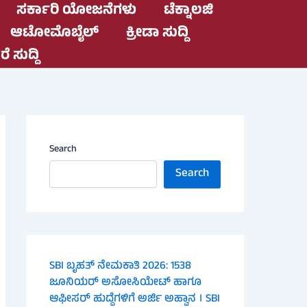
ಸರ್ಕಾರಿ ಯೋಜನೆಗಳು
ಟೆಕ್ನಾಲಜಿ
ಆಟೋಮೊಬೈಲ್
ಕ್ರೀಡಾ ಸುದ್ದಿ
ೆ ಸುದ್ದಿ
Search
Search
SBI ಬೃಹತ್ ನೇಮಕಾತಿ 2026: 1538
ಜೂನಿಯರ್ ಅಸೋಸಿಯೇಟ್ ಹಾಗೂ
ಆಫೀಸರ್ ಹುದ್ದೆಗಳಿಗೆ ಅರ್ಜಿ ಅಹ್ವಾನ । SBI