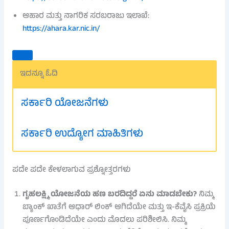
ಆಹಾರ ಮತ್ತು ನಾಗರಿಕ ಸರಬರಾಜು ಇಲಾಖೆ:
https://ahara.kar.nic.in/
ಇದನ್ನೂ ಓದಿ
ಸರ್ಕಾರಿ ಯೋಜನೆಗಳು
ಸರ್ಕಾರಿ ಉದ್ಯೋಗ ಮಾಹಿತಿಗಳು
ಪದೇ ಪದೇ ಕೇಳಲಾಗುವ ಪ್ರಶ್ನೋತ್ತರಗಳು
ಗೃಹಲಕ್ಷ್ಮಿ ಯೋಜನೆಯ ಹಣ ಬರದಿದ್ದರೆ ಏನು ಮಾಡಬೇಕು?
ನಿಮ್ಮ
ಬ್ಯಾಂಕ್ ಖಾತೆಗೆ ಆಧಾರ್ ಲಿಂಕ್ ಆಗಿದೆಯೇ ಮತ್ತು ಇ-ಕೆವೈಸಿ ಪ್ರಕ್ರಿಯೆ
ಪೂರ್ಣಗೊಂಡಿದೆಯೇ ಎಂದು ಮೊದಲು ಪರಿಶೀಲಿಸಿ. ನಿಮ್ಮ