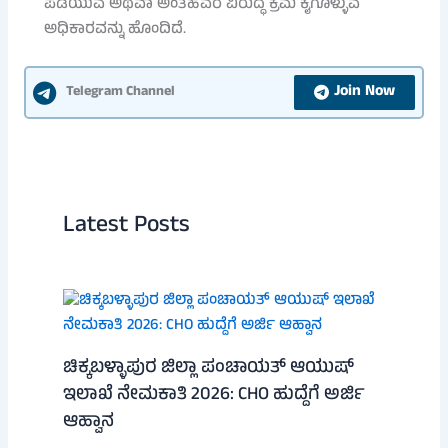
ಪಡೆಯುವ ಅಥವಾ ಅಂತಹವರ ವಿರುದ್ಧ ಕ್ರಮ ಕೈಗೊಳ್ಳುವ
ಅಧಿಕಾರವನ್ನು ಹೊಂದಿದೆ.
Join Now
Telegram Channel
Latest Posts
ಚಿಕ್ಕಬಳ್ಳಾಪುರ ಜಿಲ್ಲಾ ಪಂಚಾಯತ್ ಆಯುಷ್
ಇಲಾಖೆ ನೇಮಕಾತಿ 2026: CHO ಹುದ್ದೆಗೆ ಅರ್ಜಿ
ಆಹ್ವಾನ