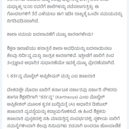
ತರಗತಿಗಳು ನಡೆದರೆ, ಇನ್ನು ಕೆಲವು ಜಿಲ್ಲೆಗಳಲ್ಲಿ ಬೆಳಗ್ಗೆ 8.00 ರಿಂದ
ಮಧ್ಯಾಹ್ನ 12.00 ರವರೆಗೆ ಶಾಲೆಗಳನ್ನು ನಡೆಸಲಾಗುತ್ತಿತ್ತು. ಈ
ಗೊಂದಲಗಳಿಗೆ ತೆರೆ ಎಳೆಯಲು ಈಗ ಇಡೀ ರಾಜ್ಯಕ್ಕೆ ಒಂದೇ ಸಮಯವನ್ನು
ನಿಗದಿಪಡಿಸಲಾಗಿದೆ.
ಶಾಲಾ ಸಮಯ ಬದಲಾವಣೆಗೆ ಮುಖ್ಯ ಕಾರಣಗಳೇನು?
ಶಿಕ್ಷಣ ಇಲಾಖೆಯು ಹಠಾತ್ತನೆ ಶಾಲಾ ಅವಧಿಯನ್ನು ಬದಲಾಯಿಸಲು
ಕೆಲವು ನಿರ್ದಿಷ್ಟ ಮತ್ತು ತಾಂತ್ರಿಕ ಕಾರಣಗಳಿವೆ. ಇತ್ತೀಚೆಗೆ ಜಾರಿಗೆ ತಂದ
ತಂತ್ರಜ್ಞಾನ ಆಧಾರಿತ ಸುಧಾರಣೆಯೇ ಇದಕ್ಕೆ ಮುಖ್ಯ ಪ್ರೇರಣೆಯಾಗಿದೆ.
1. ಕರ್ತವ್ಯ ಮೊಬೈಲ್ ಅಪ್ಲಿಕೇಷನ್ ಮತ್ತು ಎಐ ಹಾಜರಾತಿ
ದೇಶದಲ್ಲೇ ಮೊದಲ ಬಾರಿಗೆ ಕರ್ನಾಟಕ ಸರ್ಕಾರವು ಸರ್ಕಾರಿ ನೌಕರರು
ಹಾಗೂ ಶಿಕ್ಷಕರಿಗಾಗಿ “ಕರ್ತವ್ಯ” (Karthavya) ಎಂಬ ಮೊಬೈಲ್
ಆಪ್ಲಿಕೇಶನ್ ಮೂಲಕ ಕೃತಕ ಬುದ್ಧಿಮತ್ತೆ (AI) ಆಧಾರಿತ ಡಿಜಿಟಲ್
ಹಾಜರಾತಿ ವ್ಯವಸ್ಥೆಯನ್ನು ಕಡ್ಡಾಯಗೊಳಿಸಿದೆ. ಈ ಹಿಂದೆ ಶಿಕ್ಷಕರು
ಹಾಜರಾತಿ ಪುಸ್ತಕದಲ್ಲಿ ಸಹಿ ಮಾಡುತ್ತಿದ್ದ ಸಂದರ್ಭದಲ್ಲಿ, ಸ್ಥಳೀಯ ಸಾರಿಗೆ
ಸಮಸ್ಯೆಗಳಿಂದಾಗಿ ಕೆಲವು ನಿಮಿಷಗಳು ತಡವಾಗಿ ಬಂದರೂ ಹೊಂದಾಣಿಕೆ