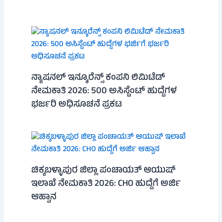
ನ್ಯಾಷನಲ್ ಇನ್ಶೂರೆನ್ಸ್ ಕಂಪನಿ ಲಿಮಿಟೆಡ್
ನೇಮಕಾತಿ 2026: 500 ಅಸಿಸ್ಟೆಂಟ್ ಹುದ್ದೆಗಳ
ಭರ್ಜರಿ ಅಧಿಸೂಚನೆ ಪ್ರಕಟ
ಚಿಕ್ಕಬಳ್ಳಾಪುರ ಜಿಲ್ಲಾ ಪಂಚಾಯತ್ ಆಯುಷ್
ಇಲಾಖೆ ನೇಮಕಾತಿ 2026: CHO ಹುದ್ದೆಗೆ ಅರ್ಜಿ
ಆಹ್ವಾನ