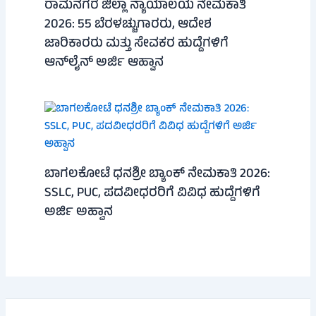
ರಾಮನಗರ ಜಿಲ್ಲಾ ನ್ಯಾಯಾಲಯ ನೇಮಕಾತಿ
2026: 55 ಬೆರಳಚ್ಚುಗಾರರು, ಆದೇಶ
ಜಾರಿಕಾರರು ಮತ್ತು ಸೇವಕರ ಹುದ್ದೆಗಳಿಗೆ
ಆನ್‌ಲೈನ್ ಅರ್ಜಿ ಆಹ್ವಾನ
ಬಾಗಲಕೋಟೆ ಧನಶ್ರೀ ಬ್ಯಾಂಕ್ ನೇಮಕಾತಿ 2026:
SSLC, PUC, ಪದವೀಧರರಿಗೆ ವಿವಿಧ ಹುದ್ದೆಗಳಿಗೆ
ಅರ್ಜಿ ಅಹ್ವಾನ