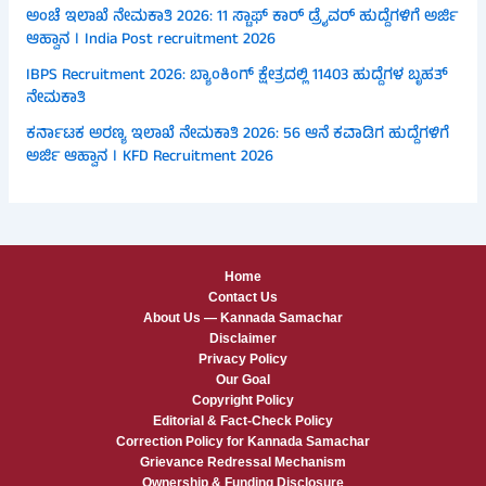
ಅಂಚೆ ಇಲಾಖೆ ನೇಮಕಾತಿ 2026: 11 ಸ್ಟಾಫ್ ಕಾರ್ ಡ್ರೈವರ್ ಹುದ್ದೆಗಳಿಗೆ ಅರ್ಜಿ
ಆಹ್ವಾನ । India Post recruitment 2026
IBPS Recruitment 2026: ಬ್ಯಾಂಕಿಂಗ್ ಕ್ಷೇತ್ರದಲ್ಲಿ 11403 ಹುದ್ದೆಗಳ ಬೃಹತ್
ನೇಮಕಾತಿ
ಕರ್ನಾಟಕ ಅರಣ್ಯ ಇಲಾಖೆ ನೇಮಕಾತಿ 2026: 56 ಆನೆ ಕವಾಡಿಗ ಹುದ್ದೆಗಳಿಗೆ
ಅರ್ಜಿ ಆಹ್ವಾನ । KFD Recruitment 2026
Home
Contact Us
About Us — Kannada Samachar
Disclaimer
Privacy Policy
Our Goal
Copyright Policy
Editorial & Fact-Check Policy
Correction Policy for Kannada Samachar
Grievance Redressal Mechanism
Ownership & Funding Disclosure