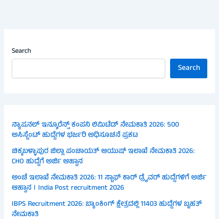
Search
Search
ನ್ಯಾಷನಲ್ ಇನ್ಶೂರೆನ್ಸ್ ಕಂಪನಿ ಲಿಮಿಟೆಡ್ ನೇಮಕಾತಿ 2026: 500
ಅಸಿಸ್ಟೆಂಟ್ ಹುದ್ದೆಗಳ ಭರ್ಜರಿ ಅಧಿಸೂಚನೆ ಪ್ರಕಟ
ಚಿಕ್ಕಬಳ್ಳಾಪುರ ಜಿಲ್ಲಾ ಪಂಚಾಯತ್ ಆಯುಷ್ ಇಲಾಖೆ ನೇಮಕಾತಿ 2026:
CHO ಹುದ್ದೆಗೆ ಅರ್ಜಿ ಆಹ್ವಾನ
ಅಂಚೆ ಇಲಾಖೆ ನೇಮಕಾತಿ 2026: 11 ಸ್ಟಾಫ್ ಕಾರ್ ಡ್ರೈವರ್ ಹುದ್ದೆಗಳಿಗೆ ಅರ್ಜಿ
ಆಹ್ವಾನ । India Post recruitment 2026
IBPS Recruitment 2026: ಬ್ಯಾಂಕಿಂಗ್ ಕ್ಷೇತ್ರದಲ್ಲಿ 11403 ಹುದ್ದೆಗಳ ಬೃಹತ್
ನೇಮಕಾತಿ