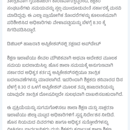
ತಾಂತ್ರಿಕವಾಗಿ ಗೈರುಹಾಜರಿಗೆ ಕಾರಣವಾಗುತ್ತಿದ್ದರಿಂದ, ಶಿಕ್ಷಕರ
ಸಂಘಟನೆಗಳು ಸಮಯವನ್ನು ಸ್ವಲ್ಪ ಮುಂದೂಡುವಂತೆ ಸರ್ಕಾರಕ್ಕೆ ಮನವಿ
ಮಾಡಿದ್ದವು. ಈ ಎಲ್ಲಾ ಪ್ರಾಯೋಗಿಕ ತೊಂದರೆಗಳನ್ನು ಕೂಲಂಕಷವಾಗಿ
ಪರಿಶೀಲಿಸಿದ ಅಧಿಕಾರಿಗಳು ವೇಳಾಪಟ್ಟಿಯನ್ನು ಬೆಳಗ್ಗೆ 8.30 ಕ್ಕೆ
ನಿಗದಿಪಡಿಸಿದ್ದಾರೆ.
ಡಿಜಿಟಲ್ ಹಾಜರಾತಿ ಅಪ್ಲಿಕೇಶನ್‌ನಲ್ಲಿ ತಕ್ಷಣದ ಅಪ್‌ಡೇಟ್
ಶಿಕ್ಷಣ ಇಲಾಖೆಯು ಕೇವಲ ಮೌಖಿಕವಾಗಿ ಅಥವಾ ಆದೇಶದ ಮೂಲಕ
ಸಮಯ ಬದಲಾಯಿಸಿಲ್ಲ. ಹೊಸ ಶಾಲಾ ಸಮಯಕ್ಕೆ ಅನುಗುಣವಾಗಿ
ಸರ್ಕಾರದ ಅಧಿಕೃತ ಕರ್ತವ್ಯ ಅಪ್ಲಿಕೇಶನ್‌ನಲ್ಲಿಯೂ ತಾಂತ್ರಿಕ
ಬದಲಾವಣೆಗಳನ್ನು ಮಾಡಲಾಗಿದೆ. ಇದರಿಂದಾಗಿ ಶಿಕ್ಷಕರು ಶನಿವಾರದ ದಿನ
ಬೆಳಗ್ಗೆ 8.30 ರ ಒಳಗೆ ಅಪ್ಲಿಕೇಶನ್ ಮೂಲಕ ತಮ್ಮ ಹಾಜರಾತಿಯನ್ನು
ಯಾವುದೇ ತಾಂತ್ರಿಕ ದೋಷವಿಲ್ಲದೇ ಸುಲಭವಾಗಿ ದಾಖಲಿಸಬಹುದಾಗಿದೆ.
ಈ ಪ್ರಕ್ರಿಯೆಯನ್ನು ಸುಗಮಗೊಳಿಸಲು ಶಾಲಾ ಶಿಕ್ಷಣ ಮತ್ತು ಸಾಕ್ಷರತಾ
ಇಲಾಖೆಯು ಜಿಲ್ಲಾ ಮಟ್ಟದ ಅಧಿಕಾರಿಗಳಿಗೆ ಸ್ಪಷ್ಟ ನಿರ್ದೇಶನ ನೀಡಿದೆ.
ಹೊಸ ನಿಯಮದ ವಿವರಗಳು ಹಾಗೂ ಅಧಿಕೃತ ಸುತ್ತೋಲೆಗಳನ್ನು
ವೀಕ್ಷಿಸಲು ಸಾರ್ವಜನಿಕರು ಮತ್ತು ಶಿಕ್ಷಕರು ಕರ್ನಾಟಕ ಶಾಲಾ ಶಿಕ್ಷಣ