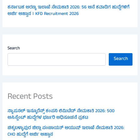
ಕರ್ನಾಟಕ ಅರಣ್ಯ ಇಲಾಖೆ ನೇಮಕಾತಿ 2026: 56 ಆನೆ ಕವಾಡಿಗ ಹುದ್ದೆಗಳಿಗೆ
ಅರ್ಜಿ ಆಹ್ವಾನ । KFD Recruitment 2026
Search
Search
Recent Posts
ನ್ಯಾಷನಲ್ ಇನ್ಶೂರೆನ್ಸ್ ಕಂಪನಿ ಲಿಮಿಟೆಡ್ ನೇಮಕಾತಿ 2026: 500
ಅಸಿಸ್ಟೆಂಟ್ ಹುದ್ದೆಗಳ ಭರ್ಜರಿ ಅಧಿಸೂಚನೆ ಪ್ರಕಟ
ಚಿಕ್ಕಬಳ್ಳಾಪುರ ಜಿಲ್ಲಾ ಪಂಚಾಯತ್ ಆಯುಷ್ ಇಲಾಖೆ ನೇಮಕಾತಿ 2026:
CHO ಹುದ್ದೆಗೆ ಅರ್ಜಿ ಆಹ್ವಾನ