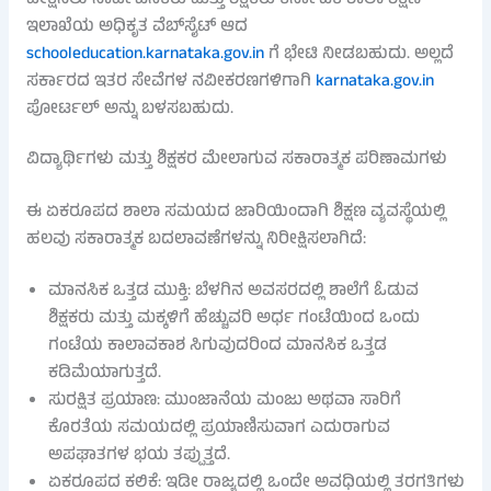
ಇಲಾಖೆಯ ಅಧಿಕೃತ ವೆಬ್‌ಸೈಟ್‌ ಆದ
schooleducation.karnataka.gov.in
ಗೆ ಭೇಟಿ ನೀಡಬಹುದು. ಅಲ್ಲದೆ
ಸರ್ಕಾರದ ಇತರ ಸೇವೆಗಳ ನವೀಕರಣಗಳಿಗಾಗಿ
karnataka.gov.in
ಪೋರ್ಟಲ್ ಅನ್ನು ಬಳಸಬಹುದು.
ವಿದ್ಯಾರ್ಥಿಗಳು ಮತ್ತು ಶಿಕ್ಷಕರ ಮೇಲಾಗುವ ಸಕಾರಾತ್ಮಕ ಪರಿಣಾಮಗಳು
ಈ ಏಕರೂಪದ ಶಾಲಾ ಸಮಯದ ಜಾರಿಯಿಂದಾಗಿ ಶಿಕ್ಷಣ ವ್ಯವಸ್ಥೆಯಲ್ಲಿ
ಹಲವು ಸಕಾರಾತ್ಮಕ ಬದಲಾವಣೆಗಳನ್ನು ನಿರೀಕ್ಷಿಸಲಾಗಿದೆ:
ಮಾನಸಿಕ ಒತ್ತಡ ಮುಕ್ತಿ: ಬೆಳಗಿನ ಅವಸರದಲ್ಲಿ ಶಾಲೆಗೆ ಓಡುವ
ಶಿಕ್ಷಕರು ಮತ್ತು ಮಕ್ಕಳಿಗೆ ಹೆಚ್ಚುವರಿ ಅರ್ಧ ಗಂಟೆಯಿಂದ ಒಂದು
ಗಂಟೆಯ ಕಾಲಾವಕಾಶ ಸಿಗುವುದರಿಂದ ಮಾನಸಿಕ ಒತ್ತಡ
ಕಡಿಮೆಯಾಗುತ್ತದೆ.
ಸುರಕ್ಷಿತ ಪ್ರಯಾಣ: ಮುಂಜಾನೆಯ ಮಂಜು ಅಥವಾ ಸಾರಿಗೆ
ಕೊರತೆಯ ಸಮಯದಲ್ಲಿ ಪ್ರಯಾಣಿಸುವಾಗ ಎದುರಾಗುವ
ಅಪಘಾತಗಳ ಭಯ ತಪ್ಪುತ್ತದೆ.
ಏಕರೂಪದ ಕಲಿಕೆ: ಇಡೀ ರಾಜ್ಯದಲ್ಲಿ ಒಂದೇ ಅವಧಿಯಲ್ಲಿ ತರಗತಿಗಳು