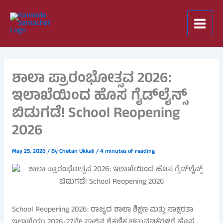
Skip
to
content
ಶಾಲಾ ಪ್ರಾರಂಭೋತ್ಸವ 2026:
ಇಲಾಖೆಯಿಂದ ಹೊಸ ಗೈಡ್‌ಲೈನ್ಸ್
ಬಿಡುಗಡೆ! School Reopening
2026
May 25, 2026
/ By
Chetan Ukkali
/
4 minutes of reading
School Reopening 2026: ರಾಜ್ಯದ ಶಾಲಾ ಶಿಕ್ಷಣ ಮತ್ತು ಸಾಕ್ಷರತಾ
ಇಲಾಖೆಯು 2026-27ನೇ ಸಾಲಿನ ಶೈಕ್ಷಣಿಕ ಚಟುವಟಿಕೆಗಳಿಗೆ ಹೊಸ