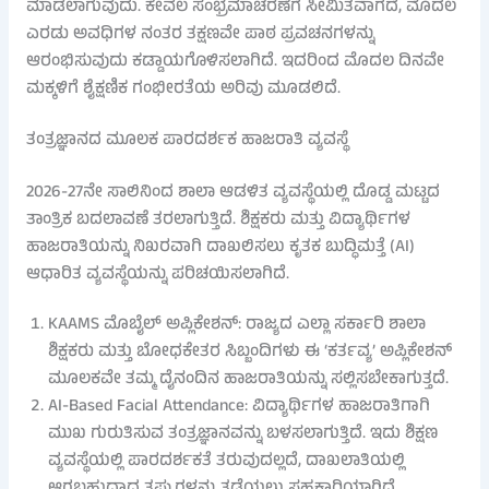
ಮಾಡಲಾಗುವುದು. ಕೇವಲ ಸಂಭ್ರಮಾಚರಣೆಗೆ ಸೀಮಿತವಾಗದೆ, ಮೊದಲ
ಎರಡು ಅವಧಿಗಳ ನಂತರ ತಕ್ಷಣವೇ ಪಾಠ ಪ್ರವಚನಗಳನ್ನು
ಆರಂಭಿಸುವುದು ಕಡ್ಡಾಯಗೊಳಿಸಲಾಗಿದೆ. ಇದರಿಂದ ಮೊದಲ ದಿನವೇ
ಮಕ್ಕಳಿಗೆ ಶೈಕ್ಷಣಿಕ ಗಂಭೀರತೆಯ ಅರಿವು ಮೂಡಲಿದೆ.
ತಂತ್ರಜ್ಞಾನದ ಮೂಲಕ ಪಾರದರ್ಶಕ ಹಾಜರಾತಿ ವ್ಯವಸ್ಥೆ
2026-27ನೇ ಸಾಲಿನಿಂದ ಶಾಲಾ ಆಡಳಿತ ವ್ಯವಸ್ಥೆಯಲ್ಲಿ ದೊಡ್ಡ ಮಟ್ಟದ
ತಾಂತ್ರಿಕ ಬದಲಾವಣೆ ತರಲಾಗುತ್ತಿದೆ. ಶಿಕ್ಷಕರು ಮತ್ತು ವಿದ್ಯಾರ್ಥಿಗಳ
ಹಾಜರಾತಿಯನ್ನು ನಿಖರವಾಗಿ ದಾಖಲಿಸಲು ಕೃತಕ ಬುದ್ಧಿಮತ್ತೆ (AI)
ಆಧಾರಿತ ವ್ಯವಸ್ಥೆಯನ್ನು ಪರಿಚಯಿಸಲಾಗಿದೆ.
KAAMS ಮೊಬೈಲ್ ಅಪ್ಲಿಕೇಶನ್: ರಾಜ್ಯದ ಎಲ್ಲಾ ಸರ್ಕಾರಿ ಶಾಲಾ
ಶಿಕ್ಷಕರು ಮತ್ತು ಬೋಧಕೇತರ ಸಿಬ್ಬಂದಿಗಳು ಈ ‘ಕರ್ತವ್ಯ’ ಅಪ್ಲಿಕೇಶನ್
ಮೂಲಕವೇ ತಮ್ಮ ದೈನಂದಿನ ಹಾಜರಾತಿಯನ್ನು ಸಲ್ಲಿಸಬೇಕಾಗುತ್ತದೆ.
AI-Based Facial Attendance: ವಿದ್ಯಾರ್ಥಿಗಳ ಹಾಜರಾತಿಗಾಗಿ
ಮುಖ ಗುರುತಿಸುವ ತಂತ್ರಜ್ಞಾನವನ್ನು ಬಳಸಲಾಗುತ್ತಿದೆ. ಇದು ಶಿಕ್ಷಣ
ವ್ಯವಸ್ಥೆಯಲ್ಲಿ ಪಾರದರ್ಶಕತೆ ತರುವುದಲ್ಲದೆ, ದಾಖಲಾತಿಯಲ್ಲಿ