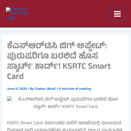
Skip
to
content
ಕೆಎಸ್‌ಆರ್‌ಟಿಸಿ ಬಿಗ್ ಅಪ್ಡೇಟ್:
ಪುರುಷರಿಗೂ ಬರಲಿದೆ ಹೊಸ
ಸ್ಮಾರ್ಟ್ ಕಾರ್ಡ್! KSRTC Smart
Card
June 11, 2026
/ By
Chetan Ukkali
/
4 minutes of reading
KSRTC Smart Card: ಕರ್ನಾಟಕದ ಸಾರಿಗೆ ಇಲಾಖೆಯಲ್ಲಿ ಮುಂಬರುವ
ದಿನಗಳಲ್ಲಿ ಭಾರಿ ಬದಲಾವಣೆಗಳು ಕಂಡುಬರಲಿವೆ. ರಾಜ್ಯದ ಸಾರ್ವಜನಿಕ