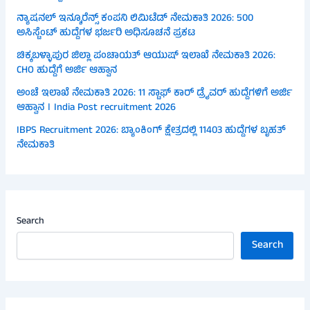
ನ್ಯಾಷನಲ್ ಇನ್ಶೂರೆನ್ಸ್ ಕಂಪನಿ ಲಿಮಿಟೆಡ್ ನೇಮಕಾತಿ 2026: 500
ಅಸಿಸ್ಟೆಂಟ್ ಹುದ್ದೆಗಳ ಭರ್ಜರಿ ಅಧಿಸೂಚನೆ ಪ್ರಕಟ
ಚಿಕ್ಕಬಳ್ಳಾಪುರ ಜಿಲ್ಲಾ ಪಂಚಾಯತ್ ಆಯುಷ್ ಇಲಾಖೆ ನೇಮಕಾತಿ 2026:
CHO ಹುದ್ದೆಗೆ ಅರ್ಜಿ ಆಹ್ವಾನ
ಅಂಚೆ ಇಲಾಖೆ ನೇಮಕಾತಿ 2026: 11 ಸ್ಟಾಫ್ ಕಾರ್ ಡ್ರೈವರ್ ಹುದ್ದೆಗಳಿಗೆ ಅರ್ಜಿ
ಆಹ್ವಾನ । India Post recruitment 2026
IBPS Recruitment 2026: ಬ್ಯಾಂಕಿಂಗ್ ಕ್ಷೇತ್ರದಲ್ಲಿ 11403 ಹುದ್ದೆಗಳ ಬೃಹತ್
ನೇಮಕಾತಿ
Search
Search