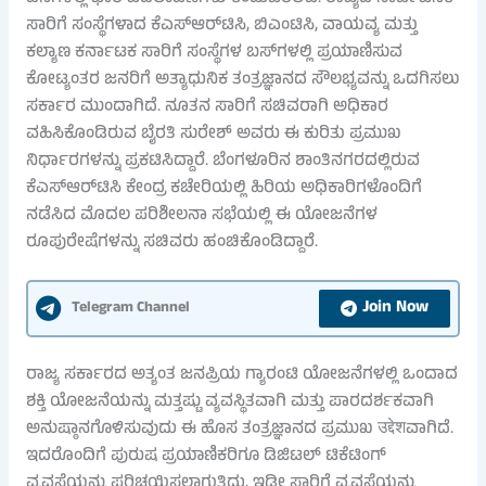
ಸಾರಿಗೆ ಸಂಸ್ಥೆಗಳಾದ ಕೆಎಸ್‌ಆರ್‌ಟಿಸಿ, ಬಿಎಂಟಿಸಿ, ವಾಯವ್ಯ ಮತ್ತು
ಕಲ್ಯಾಣ ಕರ್ನಾಟಕ ಸಾರಿಗೆ ಸಂಸ್ಥೆಗಳ ಬಸ್‌ಗಳಲ್ಲಿ ಪ್ರಯಾಣಿಸುವ
ಕೋಟ್ಯಂತರ ಜನರಿಗೆ ಅತ್ಯಾಧುನಿಕ ತಂತ್ರಜ್ಞಾನದ ಸೌಲಭ್ಯವನ್ನು ಒದಗಿಸಲು
ಸರ್ಕಾರ ಮುಂದಾಗಿದೆ. ನೂತನ ಸಾರಿಗೆ ಸಚಿವರಾಗಿ ಅಧಿಕಾರ
ವಹಿಸಿಕೊಂಡಿರುವ ಬೈರತಿ ಸುರೇಶ್ ಅವರು ಈ ಕುರಿತು ಪ್ರಮುಖ
ನಿರ್ಧಾರಗಳನ್ನು ಪ್ರಕಟಿಸಿದ್ದಾರೆ. ಬೆಂಗಳೂರಿನ ಶಾಂತಿನಗರದಲ್ಲಿರುವ
ಕೆಎಸ್‌ಆರ್‌ಟಿಸಿ ಕೇಂದ್ರ ಕಚೇರಿಯಲ್ಲಿ ಹಿರಿಯ ಅಧಿಕಾರಿಗಳೊಂದಿಗೆ
ನಡೆಸಿದ ಮೊದಲ ಪರಿಶೀಲನಾ ಸಭೆಯಲ್ಲಿ ಈ ಯೋಜನೆಗಳ
ರೂಪುರೇಷೆಗಳನ್ನು ಸಚಿವರು ಹಂಚಿಕೊಂಡಿದ್ದಾರೆ.
Join Now
Telegram Channel
ರಾಜ್ಯ ಸರ್ಕಾರದ ಅತ್ಯಂತ ಜನಪ್ರಿಯ ಗ್ಯಾರಂಟಿ ಯೋಜನೆಗಳಲ್ಲಿ ಒಂದಾದ
ಶಕ್ತಿ ಯೋಜನೆಯನ್ನು ಮತ್ತಷ್ಟು ವ್ಯವಸ್ಥಿತವಾಗಿ ಮತ್ತು ಪಾರದರ್ಶಕವಾಗಿ
ಅನುಷ್ಠಾನಗೊಳಿಸುವುದು ಈ ಹೊಸ ತಂತ್ರಜ್ಞಾನದ ಪ್ರಮುಖ उद्देशವಾಗಿದೆ.
ಇದರೊಂದಿಗೆ ಪುರುಷ ಪ್ರಯಾಣಿಕರಿಗೂ ಡಿಜಿಟಲ್ ಟಿಕೆಟಿಂಗ್
ವ್ಯವಸ್ಥೆಯನ್ನು ಪರಿಚಯಿಸಲಾಗುತ್ತಿದ್ದು, ಇಡೀ ಸಾರಿಗೆ ವ್ಯವಸ್ಥೆಯನ್ನು