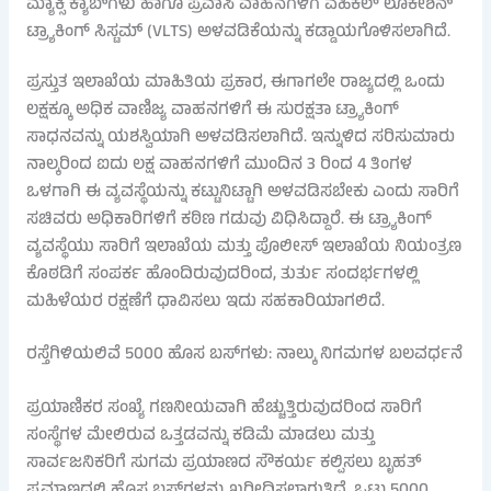
ಮ್ಯಾಕ್ಸಿ ಕ್ಯಾಬ್‌ಗಳು ಹಾಗೂ ಪ್ರವಾಸಿ ವಾಹನಗಳಿಗೆ ವೆಹಿಕಲ್ ಲೊಕೇಶನ್
ಟ್ರ್ಯಾಕಿಂಗ್ ಸಿಸ್ಟಮ್ (VLTS) ಅಳವಡಿಕೆಯನ್ನು ಕಡ್ಡಾಯಗೊಳಿಸಲಾಗಿದೆ.
ಪ್ರಸ್ತುತ ಇಲಾಖೆಯ ಮಾಹಿತಿಯ ಪ್ರಕಾರ, ಈಗಾಗಲೇ ರಾಜ್ಯದಲ್ಲಿ ಒಂದು
ಲಕ್ಷಕ್ಕೂ ಅಧಿಕ ವಾಣಿಜ್ಯ ವಾಹನಗಳಿಗೆ ಈ ಸುರಕ್ಷತಾ ಟ್ರ್ಯಾಕಿಂಗ್
ಸಾಧನವನ್ನು ಯಶಸ್ವಿಯಾಗಿ ಅಳವಡಿಸಲಾಗಿದೆ. ಇನ್ನುಳಿದ ಸರಿಸುಮಾರು
ನಾಲ್ಕರಿಂದ ಐದು ಲಕ್ಷ ವಾಹನಗಳಿಗೆ ಮುಂದಿನ 3 ರಿಂದ 4 ತಿಂಗಳ
ಒಳಗಾಗಿ ಈ ವ್ಯವಸ್ಥೆಯನ್ನು ಕಟ್ಟುನಿಟ್ಟಾಗಿ ಅಳವಡಿಸಬೇಕು ಎಂದು ಸಾರಿಗೆ
ಸಚಿವರು ಅಧಿಕಾರಿಗಳಿಗೆ ಕಠಿಣ ಗಡುವು ವಿಧಿಸಿದ್ದಾರೆ. ಈ ಟ್ರ್ಯಾಕಿಂಗ್
ವ್ಯವಸ್ಥೆಯು ಸಾರಿಗೆ ಇಲಾಖೆಯ ಮತ್ತು ಪೊಲೀಸ್ ಇಲಾಖೆಯ ನಿಯಂತ್ರಣ
ಕೊಠಡಿಗೆ ಸಂಪರ್ಕ ಹೊಂದಿರುವುದರಿಂದ, ತುರ್ತು ಸಂದರ್ಭಗಳಲ್ಲಿ
ಮಹಿಳೆಯರ ರಕ್ಷಣೆಗೆ ಧಾವಿಸಲು ಇದು ಸಹಕಾರಿಯಾಗಲಿದೆ.
ರಸ್ತೆಗಿಳಿಯಲಿವೆ 5000 ಹೊಸ ಬಸ್‌ಗಳು: ನಾಲ್ಕು ನಿಗಮಗಳ ಬಲವರ್ಧನೆ
ಪ್ರಯಾಣಿಕರ ಸಂಖ್ಯೆ ಗಣನೀಯವಾಗಿ ಹೆಚ್ಚುತ್ತಿರುವುದರಿಂದ ಸಾರಿಗೆ
ಸಂಸ್ಥೆಗಳ ಮೇಲಿರುವ ಒತ್ತಡವನ್ನು ಕಡಿಮೆ ಮಾಡಲು ಮತ್ತು
ಸಾರ್ವಜನಿಕರಿಗೆ ಸುಗಮ ಪ್ರಯಾಣದ ಸೌಕರ್ಯ ಕಲ್ಪಿಸಲು ಬೃಹತ್
ಪ್ರಮಾಣದಲ್ಲಿ ಹೊಸ ಬಸ್‌ಗಳನ್ನು ಖರೀದಿಸಲಾಗುತ್ತಿದೆ. ಒಟ್ಟು 5000