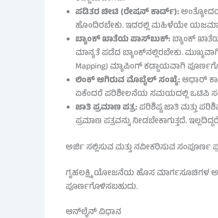
ಪಡಿತರ ಚೀಟಿ (ರೇಷನ್ ಕಾರ್ಡ್):
ಅಂತ್ಯೋದಯ,
ಹೊಂದಿರಬೇಕು. ಇದರಲ್ಲಿ ಮಹಿಳೆಯೇ ಯಜಮಾ
ಬ್ಯಾಂಕ್ ಖಾತೆಯ ಪಾಸ್‌ಬುಕ್:
ಬ್ಯಾಂಕ್ ಖಾತೆ
ಮಾನ್ಯತೆ ಪಡೆದ ಬ್ಯಾಂಕ್‌ನಲ್ಲಿರಬೇಕು. ಮುಖ್ಯವ
Mapping) ಮ್ಯಾಪಿಂಗ್ ಕಡ್ಡಾಯವಾಗಿ ಪೂರ್ಣಗ
ಲಿಂಕ್ ಆಗಿರುವ ಮೊಬೈಲ್ ಸಂಖ್ಯೆ:
ಆಧಾರ್ ಕಾರ
ಏಕೆಂದರೆ ಪರಿಶೀಲನೆಯ ಸಮಯದಲ್ಲಿ ಒಟಿಪಿ ಸಂಖ್
ಜಾತಿ ಪ್ರಮಾಣ ಪತ್ರ:
ಪರಿಶಿಷ್ಟ ಜಾತಿ ಮತ್ತು ಪರ
ಪ್ರಮಾಣ ಪತ್ರವನ್ನು ನೀಡಬೇಕಾಗುತ್ತದೆ. ಇಲ್ಲದಿ
ಅರ್ಜಿ ಸಲ್ಲಿಸುವ ಮತ್ತು ನವೀಕರಿಸುವ ಸಂಪೂರ್ಣ ಪ್ರಕ
ಗೃಹಲಕ್ಷ್ಮಿ ಯೋಜನೆಯ ಹೊಸ ಮಾರ್ಗಸೂಚಿಗಳ ಅನ್ವ
ಪೂರ್ಣಗೊಳಿಸಬಹುದು.
ಆನ್‌ಲೈನ್ ವಿಧಾನ