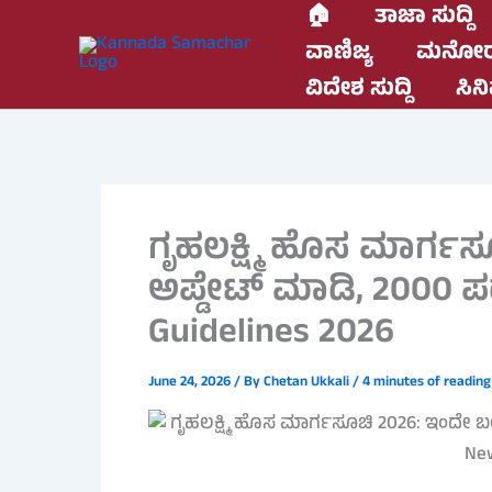
Skip
🏠
ತಾಜಾ ಸುದ್ದಿ
to
ವಾಣಿಜ್ಯ
ಮನೋರ
content
ವಿದೇಶ ಸುದ್ದಿ
ಸಿನಿ
ಗೃಹಲಕ್ಷ್ಮಿ ಹೊಸ ಮಾರ್ಗ
ಅಪ್ಡೇಟ್ ಮಾಡಿ, 2000 ಪ
Guidelines 2026
June 24, 2026
/ By
Chetan Ukkali
/
4 minutes of reading