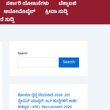
ಸರ್ಕಾರಿ ಯೋಜನೆಗಳು
ಟೆಕ್ನಾಲಜಿ
ಆಟೋಮೊಬೈಲ್
ಕ್ರೀಡಾ ಸುದ್ದಿ
ೆ ಸುದ್ದಿ
Search
Search
ಕೊಂಕಣ ರೈಲ್ವೆ ನೇಮಕಾತಿ 2026: 201
ಸ್ಟೇಷನ್ ಮಾಸ್ಟರ್, ALP ಹುದ್ದೆಗಳಿಗೆ ಅರ್ಜಿ
ಅಹ್ವಾನ । KRCL Recruitment 2026