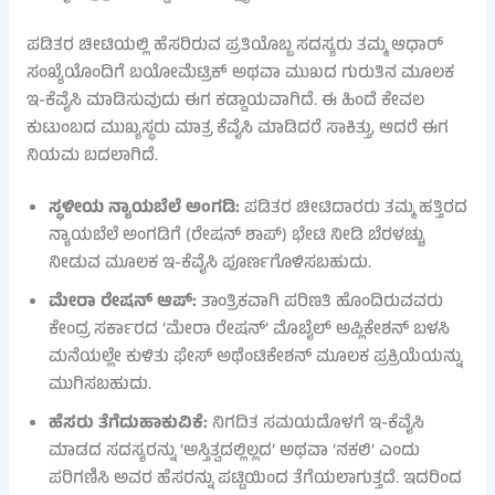
ಪಡಿತರ ಚೀಟಿಯಲ್ಲಿ ಹೆಸರಿರುವ ಪ್ರತಿಯೊಬ್ಬ ಸದಸ್ಯರು ತಮ್ಮ ಆಧಾರ್
ಸಂಖ್ಯೆಯೊಂದಿಗೆ ಬಯೋಮೆಟ್ರಿಕ್ ಅಥವಾ ಮುಖದ ಗುರುತಿನ ಮೂಲಕ
ಇ-ಕೆವೈಸಿ ಮಾಡಿಸುವುದು ಈಗ ಕಡ್ಡಾಯವಾಗಿದೆ. ಈ ಹಿಂದೆ ಕೇವಲ
ಕುಟುಂಬದ ಮುಖ್ಯಸ್ಥರು ಮಾತ್ರ ಕೆವೈಸಿ ಮಾಡಿದರೆ ಸಾಕಿತ್ತು, ಆದರೆ ಈಗ
ನಿಯಮ ಬದಲಾಗಿದೆ.
ಸ್ಥಳೀಯ ನ್ಯಾಯಬೆಲೆ ಅಂಗಡಿ:
ಪಡಿತರ ಚೀಟಿದಾರರು ತಮ್ಮ ಹತ್ತಿರದ
ನ್ಯಾಯಬೆಲೆ ಅಂಗಡಿಗೆ (ರೇಷನ್ ಶಾಪ್) ಭೇಟಿ ನೀಡಿ ಬೆರಳಚ್ಚು
ನೀಡುವ ಮೂಲಕ ಇ-ಕೆವೈಸಿ ಪೂರ್ಣಗೊಳಿಸಬಹುದು.
ಮೇರಾ ರೇಷನ್ ಆಪ್:
ತಾಂತ್ರಿಕವಾಗಿ ಪರಿಣತಿ ಹೊಂದಿರುವವರು
ಕೇಂದ್ರ ಸರ್ಕಾರದ ‘ಮೇರಾ ರೇಷನ್’ ಮೊಬೈಲ್ ಅಪ್ಲಿಕೇಶನ್ ಬಳಸಿ
ಮನೆಯಲ್ಲೇ ಕುಳಿತು ಫೇಸ್ ಅಥೆಂಟಿಕೇಶನ್ ಮೂಲಕ ಪ್ರಕ್ರಿಯೆಯನ್ನು
ಮುಗಿಸಬಹುದು.
ಹೆಸರು ತೆಗೆದುಹಾಕುವಿಕೆ:
ನಿಗದಿತ ಸಮಯದೊಳಗೆ ಇ-ಕೆವೈಸಿ
ಮಾಡದ ಸದಸ್ಯರನ್ನು ‘ಅಸ್ತಿತ್ವದಲ್ಲಿಲ್ಲದ’ ಅಥವಾ ‘ನಕಲಿ’ ಎಂದು
ಪರಿಗಣಿಸಿ ಅವರ ಹೆಸರನ್ನು ಪಟ್ಟಿಯಿಂದ ತೆಗೆಯಲಾಗುತ್ತದೆ. ಇದರಿಂದ