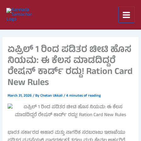
Skip
to
content
ಏಪ್ರಿಲ್ 1 ರಿಂದ ಪಡಿತರ ಚೀಟಿ ಹೊಸ
ನಿಯಮ: ಈ ಕೆಲಸ ಮಾಡದಿದ್ದರೆ
ರೇಷನ್ ಕಾರ್ಡ್ ರದ್ದು! Ration Card
New Rules
March 31, 2026
/ By
Chetan Ukkali
/
4 minutes of reading
ಭಾರತ ಸರ್ಕಾರದ ಆಹಾರ ಮತ್ತು ನಾಗರಿಕ ಸರಬರಾಜು ಇಲಾಖೆಯು
ಪಡಿತರ ವ್ಯವಸ್ಥೆಯಲ್ಲಿ ಪಾರದರ್ಶಕತೆ ತರಲು ಮತ್ತು ಕೇವಲ ಅರ್ಹರಿಗೆ