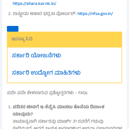
https://ahara.kar.nic.in/
ರಾಷ್ಟ್ರೀಯ ಆಹಾರ ಭದ್ರತಾ ಪೋರ್ಟಲ್:
https://nfsa.gov.in/
ಇದನ್ನೂ ಓದಿ
ಸರ್ಕಾರಿ ಯೋಜನೆಗಳು
ಸರ್ಕಾರಿ ಉದ್ಯೋಗ ಮಾಹಿತಿಗಳು
ಪದೇ ಪದೇ ಕೇಳಲಾಗುವ ಪ್ರಶ್ನೋತ್ತರಗಳು – FAQs
ಪಡಿತರ ಚೀಟಿಗೆ ಇ-ಕೆವೈಸಿ ಮಾಡಲು ಕೊನೆಯ ದಿನಾಂಕ
ಯಾವುದು?
ಸಾಮಾನ್ಯವಾಗಿ ಸರ್ಕಾರವು ಮಾರ್ಚ್ 31 ರವರೆಗೆ ಗಡುವು
ನೀಡಿರುತ್ತದೆ, ಆದರೆ ತಾಂತ್ರಿಕ ಕಾರಣಗಳಿಂದ ಅಥವಾ ಫಲಾನುಭವಿಗಳ