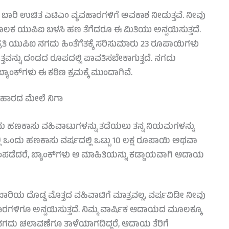
ದ 5 ಬಾರಿ ಉಚಿತ ಎಟಿಎಂ ವ್ಯವಹಾರಗಳಿಗೆ ಅವಕಾಶ ನೀಡುತ್ತವೆ. ನೀವು
ಕ ಯುಪಿಐ ಬಳಸಿ ಹಣ ತೆಗೆದರೂ ಈ ಮಿತಿಯು ಅನ್ವಯಿಸುತ್ತದೆ.
ಪ್ರತಿ ಯುಪಿಐ ನಗದು ಹಿಂತೆಗೆತಕ್ಕೆ ಸರಿಸುಮಾರು 23 ರೂಪಾಯಿಗಳು
ತವನ್ನು ದಂಡದ ರೂಪದಲ್ಲಿ ಪಾವತಿಸಬೇಕಾಗುತ್ತದೆ. ನಗದು
 ಬ್ಯಾಂಕ್‌ಗಳು ಈ ಕಠಿಣ ಕ್ರಮಕ್ಕೆ ಮುಂದಾಗಿವೆ.
ವಹಾರದ ಮೇಲೆ ನಿಗಾ
್ರಮ ಹಣಕಾಸು ವಹಿವಾಟುಗಳನ್ನು ತಡೆಯಲು ತನ್ನ ನಿಯಮಗಳನ್ನು
ಲ್ಲಿ ಒಂದು ಹಣಕಾಸು ವರ್ಷದಲ್ಲಿ ಒಟ್ಟು 10 ಲಕ್ಷ ರೂಪಾಯಿ ಅಥವಾ
ಂಪಡೆದರೆ, ಬ್ಯಾಂಕ್‌ಗಳು ಆ ಮಾಹಿತಿಯನ್ನು ಕಡ್ಡಾಯವಾಗಿ ಆದಾಯ
ರಿಯ ದೊಡ್ಡ ಮೊತ್ತದ ವಹಿವಾಟಿಗೆ ಮಾತ್ರವಲ್ಲ, ವರ್ಷವಿಡೀ ನೀವು
ವಹಾರಗಳಿಗೂ ಅನ್ವಯಿಸುತ್ತದೆ. ನಿಮ್ಮ ವಾರ್ಷಿಕ ಆದಾಯದ ಮೂಲಕ್ಕೂ
ದ ನಗದು ಚಲಾವಣೆಗೂ ತಾಳೆಯಾಗದಿದ್ದರೆ, ಆದಾಯ ತೆರಿಗೆ