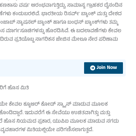
ೊಸ ಹಣಕಾಸು ವರ್ಷ ಆರಂಭವಾಗುತ್ತಿದ್ದು, ಸಾಮಾನ್ಯ ಗ್ರಾಹಕರ ದೈನಂದಿನ
ೆಗಳು ಕಂಡುಬರಲಿವೆ. ಭಾರತೀಯ ರಿಸರ್ವ್ ಬ್ಯಾಂಕ್ ಮತ್ತು ದೇಶದ
 ಪಂಜಾಬ್ ನ್ಯಾಷನಲ್ ಬ್ಯಾಂಕ್ ಹಾಗೂ ಬಂಧನ್ ಬ್ಯಾಂಕ್‌ಗಳು ತಮ್ಮ
ಿ ಹೊಸ ಮಾರ್ಗಸೂಚಿಗಳನ್ನು ಹೊರಡಿಸಿವೆ. ಈ ಬದಲಾವಣೆಗಳು ಕೇವಲ
ಹೊಂದಿರುವ ಪ್ರತಿಯೊಬ್ಬ ನಾಗರಿಕನ ಜೇಬಿನ ಮೇಲೂ ನೇರ ಪರಿಣಾಮ
Join Now
ಗೆ ಹೊಸ ಮಿತಿ
ಲ್ಲದೆಯೇ ಕೇವಲ ಕ್ಯೂಆರ್ ಕೋಡ್ ಸ್ಕ್ಯಾನ್ ಮಾಡುವ ಮೂಲಕ
ಕೊಂಡಿದ್ದಾರೆ. ಇದುವರೆಗೆ ಈ ಸೇವೆಯು ಉಚಿತವಾಗಿತ್ತು ಮತ್ತು
ರು. ಆದರೆ ಹೊಸ ನಿಯಮದ ಪ್ರಕಾರ, ಯುಪಿಐ ಮೂಲಕ ಮಾಡುವ ನಗದು
ಂ ವ್ಯವಹಾರಗಳ ಮಿತಿಯಲ್ಲಿಯೇ ಪರಿಗಣಿಸಲಾಗುತ್ತದೆ.