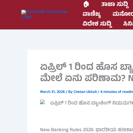
Skip
🏠
ತಾಜಾ ಸುದ್ದಿ
to
ವಾಣಿಜ್ಯ
ಮನೋರ
content
ವಿದೇಶ ಸುದ್ದಿ
ಸಿನಿ
ಏಪ್ರಿಲ್ 1 ರಿಂದ ಹೊಸ ಬ
ಮೇಲೆ ಏನು ಪರಿಣಾಮ? Ne
March 31, 2026
/ By
Chetan Ukkali
/
4 minutes of readi
New Banking Rules 2026: ಭಾರತೀಯ ಹಣಕಾಸು ವ್