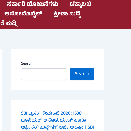
ಸರ್ಕಾರಿ ಯೋಜನೆಗಳು
ಟೆಕ್ನಾಲಜಿ
ಆಟೋಮೊಬೈಲ್
ಕ್ರೀಡಾ ಸುದ್ದಿ
ೆ ಸುದ್ದಿ
Search
Search
SBI ಬೃಹತ್ ನೇಮಕಾತಿ 2026: 1538
ಜೂನಿಯರ್ ಅಸೋಸಿಯೇಟ್ ಹಾಗೂ
ಆಫೀಸರ್ ಹುದ್ದೆಗಳಿಗೆ ಅರ್ಜಿ ಅಹ್ವಾನ । SBI