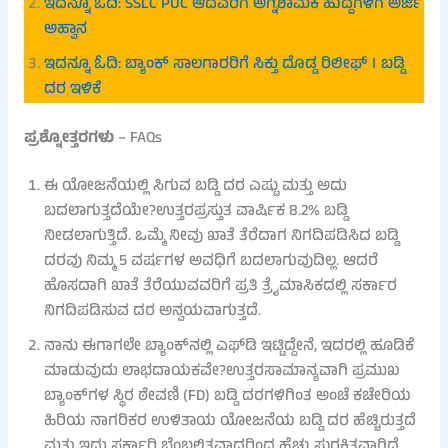
ಇದನ್ನೂ ಓದಿ: SSLC PUC ಆದವರಿಗೆ ಅಗ್ನಿಶಾಮಕ ಹುದ್ದೆಗಳಿಗೆ ಅರ್ಜಿ
ಅಹ್ವಾನ
ಇದನ್ನೂ ಓದಿ: ಬ್ಯಾಂಕ್ ಸಾಲಗಾರರಿಗೆ ಸಿಕ್ತು ದೊಡ್ಡ ರಿಲೀಫ್ । ಬಡ್ಡಿ
ದರ ಇಳಿಕೆ
ಪ್ರಶ್ನೋತ್ತರಗಳು
– FAQs
ಈ ಯೋಜನೆಯಲ್ಲಿ ಸಿಗುವ ಬಡ್ಡಿ ದರ ಎಷ್ಟು ಮತ್ತು ಅದು
ಬದಲಾಗುತ್ತದೆಯೇ?ಉತ್ತರಪ್ರಸ್ತುತ ವಾರ್ಷಿಕ 8.2% ಬಡ್ಡಿ
ನೀಡಲಾಗುತ್ತಿದೆ. ಒಮ್ಮೆ ನೀವು ಖಾತೆ ತೆರೆದಾಗ ನಿಗದಿಪಡಿಸಿದ ಬಡ್ಡಿ
ದರವು ನಿಮ್ಮ 5 ವರ್ಷಗಳ ಅವಧಿಗೆ ಬದಲಾಗುವುದಿಲ್ಲ. ಆದರೆ
ಹೊಸದಾಗಿ ಖಾತೆ ತೆರೆಯುವವರಿಗೆ ಪ್ರತಿ ತ್ರೈಮಾಸಿಕದಲ್ಲಿ ಸರ್ಕಾರ
ನಿಗದಿಪಡಿಸುವ ದರ ಅನ್ವಯವಾಗುತ್ತದೆ.
ನಾನು ಈಗಾಗಲೇ ಬ್ಯಾಂಕ್‌ನಲ್ಲಿ ಎಫ್‌ಡಿ ಇಟ್ಟಿದ್ದೇನೆ, ಇದರಲ್ಲಿ ಹೂಡಿಕೆ
ಮಾಡುವುದು ಲಾಭದಾಯಕವೇ?ಉತ್ತರಸಾಮಾನ್ಯವಾಗಿ ಪ್ರಮುಖ
ಬ್ಯಾಂಕ್‌ಗಳ ಸ್ಥಿರ ಠೇವಣಿ (FD) ಬಡ್ಡಿ ದರಗಳಿಗಿಂತ ಅಂಚೆ ಕಚೇರಿಯ
ಹಿರಿಯ ನಾಗರಿಕರ ಉಳಿತಾಯ ಯೋಜನೆಯ ಬಡ್ಡಿ ದರ ಹೆಚ್ಚಿರುತ್ತದೆ
ಮತ್ತು ಇದು ಸರ್ಕಾರಿ ಬೆಂಬಲಿತವಾದ್ದರಿಂದ ಹೆಚ್ಚು ಸುರಕ್ಷಿತವಾಗಿದೆ.