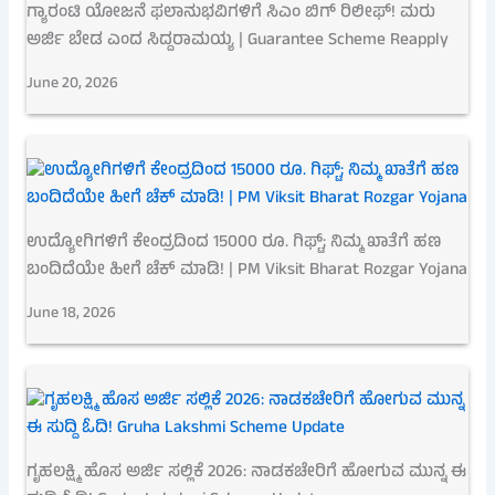
ಗ್ಯಾರಂಟಿ ಯೋಜನೆ ಫಲಾನುಭವಿಗಳಿಗೆ ಸಿಎಂ ಬಿಗ್ ರಿಲೀಫ್! ಮರು
ಅರ್ಜಿ ಬೇಡ ಎಂದ ಸಿದ್ದರಾಮಯ್ಯ | Guarantee Scheme Reapply
June 20, 2026
ಉದ್ಯೋಗಿಗಳಿಗೆ ಕೇಂದ್ರದಿಂದ 15000 ರೂ. ಗಿಫ್ಟ್; ನಿಮ್ಮ ಖಾತೆಗೆ ಹಣ
ಬಂದಿದೆಯೇ ಹೀಗೆ ಚೆಕ್ ಮಾಡಿ! | PM Viksit Bharat Rozgar Yojana
June 18, 2026
ಗೃಹಲಕ್ಷ್ಮಿ ಹೊಸ ಅರ್ಜಿ ಸಲ್ಲಿಕೆ 2026: ನಾಡಕಚೇರಿಗೆ ಹೋಗುವ ಮುನ್ನ ಈ