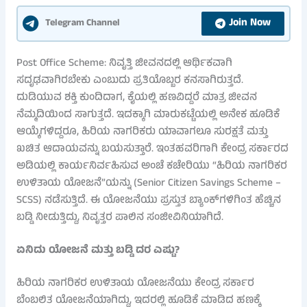
Join Now
Telegram Channel
Post Office Scheme: ನಿವೃತ್ತಿ ಜೀವನದಲ್ಲಿ ಆರ್ಥಿಕವಾಗಿ
ಸದೃಢವಾಗಿರಬೇಕು ಎಂಬುದು ಪ್ರತಿಯೊಬ್ಬರ ಕನಸಾಗಿರುತ್ತದೆ.
ದುಡಿಯುವ ಶಕ್ತಿ ಕುಂದಿದಾಗ, ಕೈಯಲ್ಲಿ ಹಣವಿದ್ದರೆ ಮಾತ್ರ ಜೀವನ
ನೆಮ್ಮದಿಯಿಂದ ಸಾಗುತ್ತದೆ. ಇದಕ್ಕಾಗಿ ಮಾರುಕಟ್ಟೆಯಲ್ಲಿ ಅನೇಕ ಹೂಡಿಕೆ
ಆಯ್ಕೆಗಳಿದ್ದರೂ, ಹಿರಿಯ ನಾಗರಿಕರು ಯಾವಾಗಲೂ ಸುರಕ್ಷತೆ ಮತ್ತು
ಖಚಿತ ಆದಾಯವನ್ನು ಬಯಸುತ್ತಾರೆ. ಇಂತಹವರಿಗಾಗಿ ಕೇಂದ್ರ ಸರ್ಕಾರದ
ಅಡಿಯಲ್ಲಿ ಕಾರ್ಯನಿರ್ವಹಿಸುವ ಅಂಚೆ ಕಚೇರಿಯು “ಹಿರಿಯ ನಾಗರಿಕರ
ಉಳಿತಾಯ ಯೋಜನೆ”ಯನ್ನು (Senior Citizen Savings Scheme –
SCSS) ನಡೆಸುತ್ತಿದೆ. ಈ ಯೋಜನೆಯು ಪ್ರಸ್ತುತ ಬ್ಯಾಂಕ್‌ಗಳಿಗಿಂತ ಹೆಚ್ಚಿನ
ಬಡ್ಡಿ ನೀಡುತ್ತಿದ್ದು, ನಿವೃತ್ತರ ಪಾಲಿನ ಸಂಜೀವಿನಿಯಾಗಿದೆ.
ಏನಿದು ಯೋಜನೆ ಮತ್ತು ಬಡ್ಡಿ ದರ ಎಷ್ಟು?
ಹಿರಿಯ ನಾಗರಿಕರ ಉಳಿತಾಯ ಯೋಜನೆಯು ಕೇಂದ್ರ ಸರ್ಕಾರ
ಬೆಂಬಲಿತ ಯೋಜನೆಯಾಗಿದ್ದು, ಇದರಲ್ಲಿ ಹೂಡಿಕೆ ಮಾಡಿದ ಹಣಕ್ಕೆ