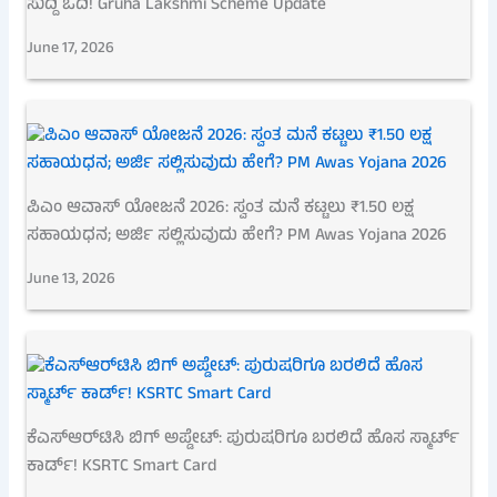
ಸುದ್ದಿ ಓದಿ! Gruha Lakshmi Scheme Update
June 17, 2026
ಪಿಎಂ ಆವಾಸ್ ಯೋಜನೆ 2026: ಸ್ವಂತ ಮನೆ ಕಟ್ಟಲು ₹1.50 ಲಕ್ಷ
ಸಹಾಯಧನ; ಅರ್ಜಿ ಸಲ್ಲಿಸುವುದು ಹೇಗೆ? PM Awas Yojana 2026
June 13, 2026
ಕೆಎಸ್‌ಆರ್‌ಟಿಸಿ ಬಿಗ್ ಅಪ್ಡೇಟ್: ಪುರುಷರಿಗೂ ಬರಲಿದೆ ಹೊಸ ಸ್ಮಾರ್ಟ್
ಕಾರ್ಡ್! KSRTC Smart Card