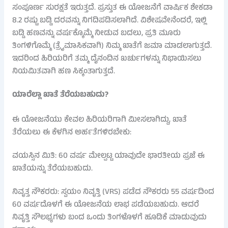
ಸಂಪೂರ್ಣ ಸುರಕ್ಷತೆ ಇರುತ್ತದೆ. ಪ್ರಸ್ತುತ ಈ ಯೋಜನೆಗೆ ವಾರ್ಷಿಕ ಶೇಕಡಾ
8.2 ರಷ್ಟು ಬಡ್ಡಿ ದರವನ್ನು ನಿಗದಿಪಡಿಸಲಾಗಿದೆ. ವಿಶೇಷವೇನೆಂದರೆ, ಇಲ್ಲಿ
ಬಡ್ಡಿ ಹಣವನ್ನು ವರ್ಷಕ್ಕೊಮ್ಮೆ ನೀಡುವ ಬದಲು, ಪ್ರತಿ ಮೂರು
ತಿಂಗಳಿಗೊಮ್ಮೆ (ತ್ರೈಮಾಸಿಕವಾಗಿ) ನಿಮ್ಮ ಖಾತೆಗೆ ಜಮಾ ಮಾಡಲಾಗುತ್ತದೆ.
ಇದರಿಂದ ಹಿರಿಯರಿಗೆ ತಮ್ಮ ದೈನಂದಿನ ಖರ್ಚುಗಳನ್ನು ನಿಭಾಯಿಸಲು
ನಿಯಮಿತವಾಗಿ ಹಣ ಸಿಕ್ಕಂತಾಗುತ್ತದೆ.
ಯಾರೆಲ್ಲಾ ಖಾತೆ ತೆರೆಯಬಹುದು?
ಈ ಯೋಜನೆಯು ಕೇವಲ ಹಿರಿಯರಿಗಾಗಿ ಮೀಸಲಾಗಿದ್ದು, ಖಾತೆ
ತೆರೆಯಲು ಈ ಕೆಳಗಿನ ಅರ್ಹತೆಗಳಿರಬೇಕು:
ವಯಸ್ಸಿನ ಮಿತಿ: 60 ವರ್ಷ ಮೇಲ್ಪಟ್ಟ ಯಾವುದೇ ಭಾರತೀಯ ಪ್ರಜೆ ಈ
ಖಾತೆಯನ್ನು ತೆರೆಯಬಹುದು.
ನಿವೃತ್ತ ನೌಕರರು: ಸ್ವಯಂ ನಿವೃತ್ತಿ (VRS) ಪಡೆದ ನೌಕರರು 55 ವರ್ಷದಿಂದ
60 ವರ್ಷದೊಳಗೆ ಈ ಯೋಜನೆಯ ಲಾಭ ಪಡೆಯಬಹುದು. ಆದರೆ
ನಿವೃತ್ತಿ ಸೌಲಭ್ಯಗಳು ಬಂದ ಒಂದು ತಿಂಗಳೊಳಗೆ ಹೂಡಿಕೆ ಮಾಡುವುದು