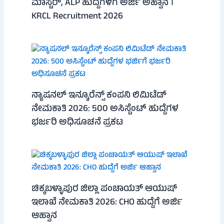
ಮಾಸ್ಟರ್, ALP ಹುದ್ದೆಗಳಿಗೆ ಅರ್ಜಿ ಅಹ್ವಾನ ।
KRCL Recruitment 2026
ನ್ಯಾಷನಲ್ ಇನ್ಶೂರೆನ್ಸ್ ಕಂಪನಿ ಲಿಮಿಟೆಡ್
ನೇಮಕಾತಿ 2026: 500 ಅಸಿಸ್ಟೆಂಟ್ ಹುದ್ದೆಗಳ
ಭರ್ಜರಿ ಅಧಿಸೂಚನೆ ಪ್ರಕಟ
ಚಿಕ್ಕಬಳ್ಳಾಪುರ ಜಿಲ್ಲಾ ಪಂಚಾಯತ್ ಆಯುಷ್
ಇಲಾಖೆ ನೇಮಕಾತಿ 2026: CHO ಹುದ್ದೆಗೆ ಅರ್ಜಿ
ಆಹ್ವಾನ