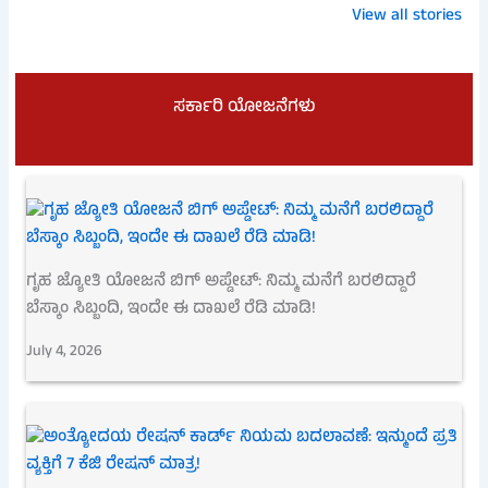
ಎಚ್ಚರ: ಈ 7
ಕರ್ನಾಟಕದಲ್ಲಿ 4.50
ನ್ಯೂಸ್! ಕೃಷಿ
View all stories
ದಾಖಲೆಗಳಿಲ್ಲದಿದ್ದರೆ
ಲಕ್ಷ BPL ರೇಷನ್
ಯಂತ್ರೋಪ
ನಿಮ್ಮ ಹಣ
ಕಾರ್ಡ್ ರದ್ದು:
ಖರೀದಿಗೆ ₹3 ಲ
ಮಣ್ಣುಪಾಲಾದೀತು!
ನಿಮ್ಮದು ಇದೆಯಾ?
ಸಬ್ಸಿಡಿ
ಸರ್ಕಾರಿ ಯೋಜನೆಗಳು
ಗೃಹ ಜ್ಯೋತಿ ಯೋಜನೆ ಬಿಗ್ ಅಪ್ಡೇಟ್: ನಿಮ್ಮ ಮನೆಗೆ ಬರಲಿದ್ದಾರೆ
ಬೆಸ್ಕಾಂ ಸಿಬ್ಬಂದಿ, ಇಂದೇ ಈ ದಾಖಲೆ ರೆಡಿ ಮಾಡಿ!
July 4, 2026