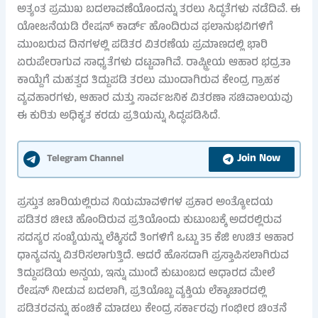
ಅತ್ಯಂತ ಪ್ರಮುಖ ಬದಲಾವಣೆಯೊಂದನ್ನು ತರಲು ಸಿದ್ಧತೆಗಳು ನಡೆದಿವೆ. ಈ
ಯೋಜನೆಯಡಿ ರೇಷನ್ ಕಾರ್ಡ್ ಹೊಂದಿರುವ ಫಲಾನುಭವಿಗಳಿಗೆ
ಮುಂಬರುವ ದಿನಗಳಲ್ಲಿ ಪಡಿತರ ವಿತರಣೆಯ ಪ್ರಮಾಣದಲ್ಲಿ ಭಾರಿ
ಏರುಪೇರಾಗುವ ಸಾಧ್ಯತೆಗಳು ದಟ್ಟವಾಗಿವೆ. ರಾಷ್ಟ್ರೀಯ ಆಹಾರ ಭದ್ರತಾ
ಕಾಯ್ದೆಗೆ ಮಹತ್ವದ ತಿದ್ದುಪಡಿ ತರಲು ಮುಂದಾಗಿರುವ ಕೇಂದ್ರ ಗ್ರಾಹಕ
ವ್ಯವಹಾರಗಳು, ಆಹಾರ ಮತ್ತು ಸಾರ್ವಜನಿಕ ವಿತರಣಾ ಸಚಿವಾಲಯವು
ಈ ಕುರಿತು ಅಧಿಕೃತ ಕರಡು ಪ್ರತಿಯನ್ನು ಸಿದ್ಧಪಡಿಸಿದೆ.
Join Now
Telegram Channel
ಪ್ರಸ್ತುತ ಜಾರಿಯಲ್ಲಿರುವ ನಿಯಮಾವಳಿಗಳ ಪ್ರಕಾರ ಅಂತ್ಯೋದಯ
ಪಡಿತರ ಚೀಟಿ ಹೊಂದಿರುವ ಪ್ರತಿಯೊಂದು ಕುಟುಂಬಕ್ಕೆ ಅದರಲ್ಲಿರುವ
ಸದಸ್ಯರ ಸಂಖ್ಯೆಯನ್ನು ಲೆಕ್ಕಿಸದೆ ತಿಂಗಳಿಗೆ ಒಟ್ಟು 35 ಕೆಜಿ ಉಚಿತ ಆಹಾರ
ಧಾನ್ಯವನ್ನು ವಿತರಿಸಲಾಗುತ್ತಿದೆ. ಆದರೆ ಹೊಸದಾಗಿ ಪ್ರಸ್ತಾಪಿಸಲಾಗಿರುವ
ತಿದ್ದುಪಡಿಯ ಅನ್ವಯ, ಇನ್ನು ಮುಂದೆ ಕುಟುಂಬದ ಆಧಾರದ ಮೇಲೆ
ರೇಷನ್ ನೀಡುವ ಬದಲಾಗಿ, ಪ್ರತಿಯೊಬ್ಬ ವ್ಯಕ್ತಿಯ ಲೆಕ್ಕಾಚಾರದಲ್ಲಿ
ಪಡಿತರವನ್ನು ಹಂಚಿಕೆ ಮಾಡಲು ಕೇಂದ್ರ ಸರ್ಕಾರವು ಗಂಭೀರ ಚಿಂತನೆ