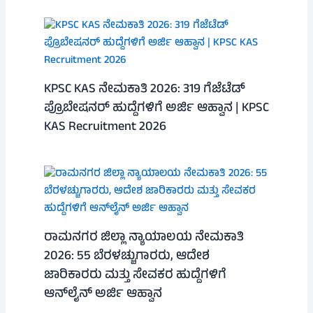
KPSC KAS ನೇಮಕಾತಿ 2026: 319 ಗೆಜೆಟೆಡ್
ಪ್ರೊಬೇಷನರ್ ಹುದ್ದೆಗಳಿಗೆ ಅರ್ಜಿ ಆಹ್ವಾನ | KPSC
KAS Recruitment 2026
ರಾಮನಗರ ಜಿಲ್ಲಾ ನ್ಯಾಯಾಲಯ ನೇಮಕಾತಿ
2026: 55 ಬೆರಳಚ್ಚುಗಾರರು, ಆದೇಶ
ಜಾರಿಕಾರರು ಮತ್ತು ಸೇವಕರ ಹುದ್ದೆಗಳಿಗೆ
ಆನ್‌ಲೈನ್ ಅರ್ಜಿ ಆಹ್ವಾನ