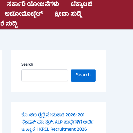
ಸರ್ಕಾರಿ ಯೋಜನೆಗಳು
ಟೆಕ್ನಾಲಜಿ
ಆಟೋಮೊಬೈಲ್
ಕ್ರೀಡಾ ಸುದ್ದಿ
ೆ ಸುದ್ದಿ
Search
Search
ಕೊಂಕಣ ರೈಲ್ವೆ ನೇಮಕಾತಿ 2026: 201
ಸ್ಟೇಷನ್ ಮಾಸ್ಟರ್, ALP ಹುದ್ದೆಗಳಿಗೆ ಅರ್ಜಿ
ಅಹ್ವಾನ । KRCL Recruitment 2026