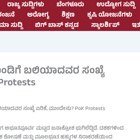
ರಾಜ್ಯ ಸುದ್ದಿಗಳು
ಬೆಂಗಳೂರು
ಉದ್ಯೋಗ ಸುದ್ದಿ
ಂಜನೆ
ಅರೋಗ್ಯ
ಶಿಕ್ಷಣ
ಕೃಷಿ ಯೋಜನೆಗಳು
ಮಾ ಸುದ್ದಿ
ಬಿಗ್ ಬಾಸ್ ಕನ್ನಡ
ಸ್ಕಾಲರ್ಶಿಪ್
ಇತರ
 ಗುಂಡಿಗೆ ಬಲಿಯಾದವರ ಸಂಖ್ಯೆ
Protests
ಇದೀಗ ಅಭೂತಪೂರ್ವ ಮಟ್ಟದ ಜನಾಕ್ರೋಶ ಭುಗಿಲೆದ್ದಿದೆ. ದಶಕಗಳಿಂದ
ಿಕ ಶೋಷಣೆ ಮತ್ತು ಮೂಲಭೂತ ಹಕ್ಕುಗಳ ನಿರಾಕರಣೆಯಿಂದ