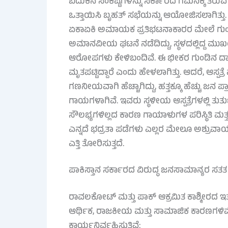
ಬದುಕಿನ ಸಂಕಷ್ಟಗಳನ್ನು ಸರ್ಕಾರದ ಗಮನಕ್ಕೆ ತರುವ ನ
ಒತ್ತಾಯಿಸಿ ಬೃಹತ್ ಸಭೆಯನ್ನು ಆಯೋಜಿಸಲಾಗಿತ್ತು. 
ಏಕಾಏಕಿ ಅಮಾಯಕ ಪ್ರತಿಭಟನಾಕಾರರ ಮೇಲೆ ಗುಂಡಿ
ಅಮಾನವೀಯ ಘಟನೆ ನಡೆದಿದ್ದು, ಸ್ಥಳದಲ್ಲಿದ್ದ ಮ
ಆರೋಪಗಳು ಕೇಳಿಬಂದಿವೆ. ಈ ಭೀಕರ ಗುಂಡಿನ ದಾ
ಮೃತಪಟ್ಟಿದ್ದಾರೆ ಎಂದು ಹೇಳಲಾಗಿತ್ತು. ಆದರೆ, ಆಸ್
ಗಣನೀಯವಾಗಿ ಹೆಚ್ಚಾಗಿದ್ದು, ಹತ್ತಕ್ಕೂ ಹೆಚ್ಚು ಜನ 
ಗಾಯಗಳಾಗಿವೆ. ಇವರು ಸ್ಥಳೀಯ ಆಸ್ಪತ್ರೆಗಳಲ್ಲಿ ತುರ್ತು ಚ
ಸೌಲಭ್ಯಗಳಿಲ್ಲದ ಕಾರಣ ಗಾಯಾಳುಗಳ ಪರಿಸ್ಥಿತಿ ಮತ
ಎನ್ನದೆ ಭದ್ರತಾ ಪಡೆಗಳು ಎಲ್ಲರ ಮೇಲೂ ಅಶ್ರುವಾಯು
ಎತ್ತಿ ತೋರಿಸುತ್ತದೆ.
ಪಾಕಿಸ್ತಾನ ಸರ್ಕಾರದ ವಿರುದ್ಧ ಜನಸಾಮಾನ್ಯರ ಸತ
ರಾವಲಕೋಟ್ ಮತ್ತು ಪಾಕ್ ಆಕ್ರಮಿತ ಕಾಶ್ಮೀರದ 
ಆರ್ಥಿಕ, ರಾಜಕೀಯ ಮತ್ತು ಸಾಮಾಜಿಕ ಕಾರಣಗಳಿವೆ. 
ಕಾರ್ಯನಿರ್ವಹಿಸುತ್ತಿವೆ: