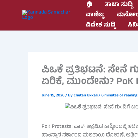
Skip
🏠
ತಾಜಾ ಸುದ್ದಿ
to
ವಾಣಿಜ್ಯ
ಮನೋರ
content
ವಿದೇಶ ಸುದ್ದಿ
ಸಿನಿ
ಪಿಒಕೆ ಪ್ರತಿಭಟನೆ: ಸೇನೆ
ಏರಿಕೆ, ಮುಂದೇನು? PoK 
June 15, 2026
/ By
Chetan Ukkali
/
6 minutes of reading
PoK Protests: ಪಾಕ್ ಆಕ್ರಮಿತ ಕಾಶ್ಮೀರದಲ್ಲಿ 
ಪಾಕಿಸ್ತಾನ ಸರ್ಕಾರದ ಮಲತಾಯಿ ಧೋರಣೆ, ಆರ್ಥ