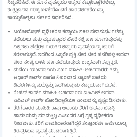
ಸಿದ್ಧಪಡಿಸಿದೆ. ಈ ಹೊಸ ವ್ಯವಸ್ಥೆಯು ಅತ್ಯಂತ ಕಟ್ಟುನಿಟ್ಟಾಗಿರಲಿದ್ದು,
ತಂತ್ರಜ್ಞಾನದ ಗರಿಷ್ಠ ಬಳಕೆಯೊಂದಿಗೆ ಪಾರದರ್ಶಕತೆಯನ್ನು
ಕಾಯ್ದುಕೊಳ್ಳಲು ಸರ್ಕಾರ ನಿರ್ಧರಿಸಿದೆ.
ಬಯೋಮೆಟ್ರಿಕ್ ದೃಢೀಕರಣ ಕಡ್ಡಾಯ: ನಕಲಿ ಫಲಾನುಭವಿಗಳನ್ನು
ತಡೆಯಲು ಮತ್ತು ಮೃತಪಟ್ಟವರ ಹೆಸರಿನಲ್ಲಿ ಹಣ ಹೋಗುವುದನ್ನು
ನಿಲ್ಲಿಸಲು ಹೆಬ್ಬೆರಳ ಗುರುತಿನ ಕಡ್ಡಾಯ ವ್ಯವಸ್ಥೆಯನ್ನು ಜಾರಿಗೆ
ತರಲಾಗುತ್ತಿದೆ. ಇದರಿಂದ ಒಬ್ಬರೇ ವ್ಯಕ್ತಿ ಬೇರೆ ಬೇರೆ ಹೆಸರಿನಲ್ಲಿ ಅಥವಾ
ಬೇರೆ ಸಂಖ್ಯೆ ಬಳಸಿ ಹಣ ಪಡೆಯುವುದು ಶಾಶ್ವತವಾಗಿ ತಪ್ಪುತ್ತದೆ.
ಮನೆಯ ಯಜಮಾನಿಯ ನಿಖರ ಮಾಹಿತಿ: ಅರ್ಜಿದಾರರು ತಮ್ಮ
ಆಧಾರ್ ಕಾರ್ಡ್ ಹಾಗೂ ನಿಖರವಾದ ಬ್ಯಾಂಕ್ ಖಾತೆಯ
ವಿವರಗಳನ್ನು ಮತ್ತೊಮ್ಮೆ ಒದಗಿಸುವುದು ಕಡ್ಡಾಯವಾಗಿರುತ್ತದೆ.
ರೇಷನ್ ಕಾರ್ಡ್ ಮಾಹಿತಿ: ಅರ್ಜಿದಾರರು ಬಿಪಿಎಲ್ ಅಥವಾ
ಎಪಿಎಲ್ ಕಾರ್ಡ್ ಹೊಂದಿದ್ದಾರೆಯೇ ಎಂಬುದನ್ನು ಸ್ಪಷ್ಟಪಡಿಸಬೇಕು.
ತೆರಿಗೆದಾರರ ಮಾಹಿತಿ: ತಾವು ಆದಾಯ ತೆರಿಗೆ ಅಥವಾ ಜಿಎಸ್ಟಿ
ಪಾವತಿಯನ್ನು ಮಾಡುತ್ತಿಲ್ಲ ಎಂಬುದರ ಬಗ್ಗೆ ಸ್ಪಷ್ಟ ದೃಢೀಕರಣ
ನೀಡಬೇಕು. ತೆರಿಗೆ ಪಾವತಿದಾರರಾಗಿದ್ದರೆ ತಂತ್ರಾಂಶವೇ ಅರ್ಜಿಯನ್ನು
ತಿರಸ್ಕರಿಸುವ ವ್ಯವಸ್ಥೆ ಮಾಡಲಾಗುತ್ತಿದೆ.