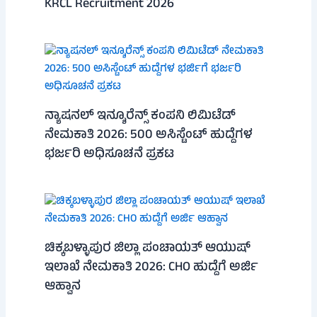
KRCL Recruitment 2026
ನ್ಯಾಷನಲ್ ಇನ್ಶೂರೆನ್ಸ್ ಕಂಪನಿ ಲಿಮಿಟೆಡ್
ನೇಮಕಾತಿ 2026: 500 ಅಸಿಸ್ಟೆಂಟ್ ಹುದ್ದೆಗಳ
ಭರ್ಜರಿ ಅಧಿಸೂಚನೆ ಪ್ರಕಟ
ಚಿಕ್ಕಬಳ್ಳಾಪುರ ಜಿಲ್ಲಾ ಪಂಚಾಯತ್ ಆಯುಷ್
ಇಲಾಖೆ ನೇಮಕಾತಿ 2026: CHO ಹುದ್ದೆಗೆ ಅರ್ಜಿ
ಆಹ್ವಾನ