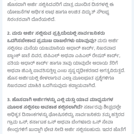
ಹೊಸದಾಗಿ ಅರ್ಜಿ ಸಲ್ಲಿಸಿದವರಿಗೆ ಮಾತ್ರ ಮುಂದಿನ ದಿನಗಳಲ್ಲಿ ಈ
ಯೋಜನೆಗಳ ಆರ್ಥಿಕ ಲಾಭ ಹಾಗೂ ಉಚಿತ ವಿದ್ಯುತ್ ಸೌಲಭ್ಯ
ನಿರಂತರವಾಗಿ ದೊರೆಯಲಿದೆ.
2. ಮರು ಅರ್ಜಿ ಸಲ್ಲಿಸುವ ಪ್ರಕ್ರಿಯೆಯಲ್ಲಿ ಸಾರ್ವಜನಿಕರು
ಒದಗಿಸಬೇಕಾದ ಪ್ರಮುಖ ದಾಖಲೆಗಳು ಯಾವುವು?
ಮರು ಅರ್ಜಿ
ಸಲ್ಲಿಸಲು ಮನೆಯ ಯಜಮಾನಿಯ ಆಧಾರ್ ಕಾರ್ಡ್, ನಿಖರವಾದ
ಬ್ಯಾಂಕ್ ಖಾತೆ ವಿವರ, ಬಿಪಿಎಲ್ ಅಥವಾ ಎಪಿಎಲ್ ರೇಷನ್ ಕಾರ್ಡ್,
ಪತಿಯ ಆಧಾರ್ ಕಾರ್ಡ್ ಹಾಗೂ ತಾವು ಯಾವುದೇ ಆದಾಯ ತೆರಿಗೆ
ಅಥವಾ ಜಿಎಸ್ಟಿ ಪಾವತಿಸುತ್ತಿಲ್ಲ ಎಂಬ ಸ್ಪಷ್ಟ ದೃಢೀಕರಣದ ಅಗತ್ಯವಿರುತ್ತದೆ.
ಹೊಸ ಅರ್ಜಿಯಲ್ಲಿ ಕೇಳಲಾಗುವ ಎಲ್ಲಾ ಮೂಲಭೂತ ಪ್ರಶ್ನೆಗಳಿಗೂ
ನಿಖರವಾದ ಮಾಹಿತಿ ಒದಗಿಸುವುದು ಕಡ್ಡಾಯವಾಗಿದೆ.
3. ಹೊಸದಾಗಿ ಅರ್ಜಿಗಳನ್ನು ಎಲ್ಲಿ ಮತ್ತು ಯಾವ ಮಾಧ್ಯಮಗಳ
ಮೂಲಕ ಸಲ್ಲಿಸಲು ಅವಕಾಶ ಕಲ್ಪಿಸಲಾಗಿದೆ?
ಸರ್ಕಾರವು ಶೀಘ್ರದಲ್ಲೇ
ಅಧಿಕೃತ ದಿನಾಂಕಗಳನ್ನು ಘೋಷಿಸಲಿದ್ದು, ಸಾರ್ವಜನಿಕರು ತಮ್ಮ ಹತ್ತಿರದ
ಗ್ರಾಮ ಒನ್, ಕರ್ನಾಟಕ ಒನ್ ಅಥವಾ ಬೆಂಗಳೂರು ಒನ್ ಸೇವಾ
ಕೇಂದ್ರಗಳಿಗೆ ಖುದ್ದಾಗಿ ಭೇಟಿ ನೀಡಿ ಅರ್ಜಿ ಸಲ್ಲಿಸಬಹುದು. ಇದರ ಜೊತೆಗೆ