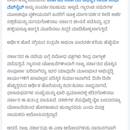
ಸೇವೆಗಳನ್ನು ಪಡೆಯಲು
ಕರ್ನಾಟಕ ಸರ್ಕಾರದ ಅಧಿಕೃತ ಸೇವಾ ಸಿಂಧು
ವೆಬ್‌ಸೈಟ್
ಅನ್ನು ಸಂಪರ್ಕಿಸಬಹುದು. ಅಲ್ಲದೆ, ಗ್ಯಾರಂಟಿ ಸಮಿತಿಗಳ
ಮೂಲಕವೂ ಸ್ಥಳೀಯವಾಗಿ ಜನರಿಗೆ ಸೂಕ್ತ ಮಾರ್ಗದರ್ಶನ ನೀಡಿ ಅರ್ಜಿ
ಸಲ್ಲಿಕೆಯನ್ನು ಸುಗಮಗೊಳಿಸಲು ಸರ್ಕಾರ ಚಿಂತನೆ ನಡೆಸಿದ್ದು, ಪ್ರತಿ
ಹಳ್ಳಿಯಲ್ಲೂ ಜಾಗೃತಿ ಮೂಡಿಸಲು ಸಿದ್ಧತೆ ಮಾಡಿಕೊಳ್ಳಲಾಗುತ್ತಿದೆ.
ಆರ್ಥಿಕ ಹೊರೆ ತಗ್ಗಿಸುವ ತಂತ್ರವೇ ಅಥವಾ ಪಾರದರ್ಶಕತೆಯ ಹೆಜ್ಜೆಯೇ
ಸರ್ಕಾರದ ಈ ನಡೆಯ ಬಗ್ಗೆ ವಿರೋಧ ಪಕ್ಷಗಳು ತೀವ್ರ ವಾಗ್ದಾಳಿ
ನಡೆಸುತ್ತಿವೆ. ಗ್ಯಾರಂಟಿ ಯೋಜನೆಗಳಿಂದಾಗಿ ರಾಜ್ಯ ಸರ್ಕಾರದ ಬೊಕ್ಕಸ
ಸಂಪೂರ್ಣ ಬರಿದಾಗಿದ್ದು, ಇತರ ಯಾವುದೇ ಮೂಲಭೂತ ಅಭಿವೃದ್ಧಿ
ಕಾರ್ಯಗಳಿಗೆ ಹಣವಿಲ್ಲದ ಪರಿಸ್ಥಿತಿ ನಿರ್ಮಾಣವಾಗಿದೆ. ದಿನೇ ದಿನೇ
ಹೆಚ್ಚುತ್ತಿರುವ ಆರ್ಥಿಕ ಹೊರೆಯನ್ನು ನಿರ್ವಹಿಸಲು ಸಾಧ್ಯವಾಗದೆ,
ಫಲಾನುಭವಿಗಳ ಸಂಖ್ಯೆಯನ್ನು ಭಾರಿ ಪ್ರಮಾಣದಲ್ಲಿ ಕಡಿತಗೊಳಿಸಲು
ಸರ್ಕಾರ ಈ ಕುತಂತ್ರ ರೂಪಿಸಿದೆ. ನಕಲಿಗಳ ನೆಪವೊಡ್ಡಿ ನೈಜ ಬಡವರನ್ನೂ
ಯೋಜನೆಯಿಂದ ಹೊರಹಾಕುವ ಹುನ್ನಾರವಿದು ಎಂದು ವಿಪಕ್ಷ
ನಾಯಕರು ಆರೋಪಿಸುತ್ತಿದ್ದಾರೆ.
ಆದರೆ, ರಾಜ್ಯ ಸರ್ಕಾರವು ಈ ಎಲ್ಲಾ ಆರೋಪಗಳನ್ನು ಸಾರಾಸಗಟಾಗಿ