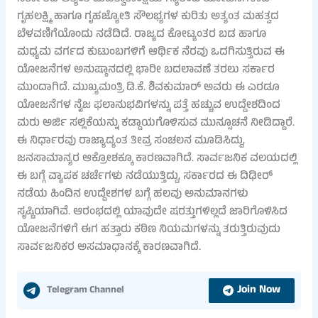
ಗೃಹಲಕ್ಷ್ಮಿ ಹಾಗೂ ಗೃಹಜ್ಯೋತಿ ಸೌಲಭ್ಯಗಳ ಕುರಿತು ಅತ್ಯಂತ ಮಹತ್ವದ
ಬೆಳವಣಿಗೆಯೊಂದು ನಡೆದಿದೆ. ರಾಜ್ಯದ ಕೋಟ್ಯಂತರ ಬಡ ಹಾಗೂ
ಮಧ್ಯಮ ವರ್ಗದ ಕುಟುಂಬಗಳಿಗೆ ಆರ್ಥಿಕ ನೆರವು ಒದಗಿಸುತ್ತಿರುವ ಈ
ಯೋಜನೆಗಳ ಅನುಷ್ಠಾನದಲ್ಲಿ ಭಾರೀ ಬದಲಾವಣೆ ತರಲು ಸರ್ಕಾರ
ಮುಂದಾಗಿದೆ. ಮುಖ್ಯಮಂತ್ರಿ ಡಿ.ಕೆ. ಶಿವಕುಮಾರ್ ಅವರು ಈ ಎರಡೂ
ಯೋಜನೆಗಳ ನೈಜ ಫಲಾನುಭವಿಗಳನ್ನು ಪತ್ತೆ ಹಚ್ಚುವ ಉದ್ದೇಶದಿಂದ
ಮರು ಅರ್ಜಿ ಸಲ್ಲಿಕೆಯನ್ನು ಕಡ್ಡಾಯಗೊಳಿಸುವ ಮುನ್ಸೂಚನೆ ನೀಡಿದ್ದಾರೆ.
ಈ ನಿರ್ಧಾರವು ರಾಜ್ಯಾದ್ಯಂತ ತೀವ್ರ ಸಂಚಲನ ಮೂಡಿಸಿದ್ದು,
ಜನಸಾಮಾನ್ಯರ ಆಕ್ರೋಶಕ್ಕೂ ಕಾರಣವಾಗಿದೆ. ಸಾರ್ವಜನಿಕ ವಲಯದಲ್ಲಿ
ಈ ಬಗ್ಗೆ ವ್ಯಾಪಕ ಚರ್ಚೆಗಳು ನಡೆಯುತ್ತಿದ್ದು, ಸರ್ಕಾರದ ಈ ದಿಢೀರ್
ನಡೆಯ ಹಿಂದಿನ ಉದ್ದೇಶಗಳ ಬಗ್ಗೆ ಹಲವು ಅನುಮಾನಗಳು
ಸೃಷ್ಟಿಯಾಗಿವೆ. ಆರಂಭದಲ್ಲಿ ಯಾವುದೇ ಷರತ್ತುಗಳಿಲ್ಲದೆ ಜಾರಿಗೊಳಿಸಿದ
ಯೋಜನೆಗಳಿಗೆ ಈಗ ಹತ್ತಾರು ಕಠಿಣ ನಿಯಮಗಳನ್ನು ತರುತ್ತಿರುವುದು
ಸಾರ್ವಜನಿಕರ ಅಸಮಾಧಾನಕ್ಕೆ ಕಾರಣವಾಗಿದೆ.
Join Now
Telegram Channel