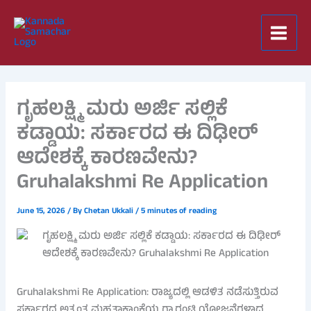
Skip
to
content
ಗೃಹಲಕ್ಷ್ಮಿ ಮರು ಅರ್ಜಿ ಸಲ್ಲಿಕೆ
ಕಡ್ಡಾಯ: ಸರ್ಕಾರದ ಈ ದಿಢೀರ್
ಆದೇಶಕ್ಕೆ ಕಾರಣವೇನು?
Gruhalakshmi Re Application
June 15, 2026
/ By
Chetan Ukkali
/
5 minutes of reading
Gruhalakshmi Re Application: ರಾಜ್ಯದಲ್ಲಿ ಆಡಳಿತ ನಡೆಸುತ್ತಿರುವ
ಸರ್ಕಾರದ ಅತ್ಯಂತ ಮಹತ್ವಾಕಾಂಕ್ಷೆಯ ಗ್ಯಾರಂಟಿ ಯೋಜನೆಗಳಾದ