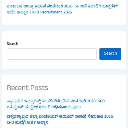
ಕರ್ನಾಟಕ ಅರಣ್ಯ ಇಲಾಖೆ ನೇಮಕಾತಿ 2026: 56 ಆನೆ ಕವಾಡಿಗ ಹುದ್ದೆಗಳಿಗೆ
ಅರ್ಜಿ ಆಹ್ವಾನ । KFD Recruitment 2026
Search
Search
Recent Posts
ನ್ಯಾಷನಲ್ ಇನ್ಶೂರೆನ್ಸ್ ಕಂಪನಿ ಲಿಮಿಟೆಡ್ ನೇಮಕಾತಿ 2026: 500
ಅಸಿಸ್ಟೆಂಟ್ ಹುದ್ದೆಗಳ ಭರ್ಜರಿ ಅಧಿಸೂಚನೆ ಪ್ರಕಟ
ಚಿಕ್ಕಬಳ್ಳಾಪುರ ಜಿಲ್ಲಾ ಪಂಚಾಯತ್ ಆಯುಷ್ ಇಲಾಖೆ ನೇಮಕಾತಿ 2026:
CHO ಹುದ್ದೆಗೆ ಅರ್ಜಿ ಆಹ್ವಾನ