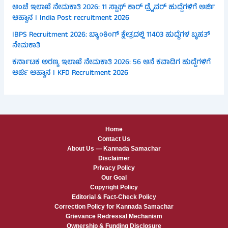
ಅಂಚೆ ಇಲಾಖೆ ನೇಮಕಾತಿ 2026: 11 ಸ್ಟಾಫ್ ಕಾರ್ ಡ್ರೈವರ್ ಹುದ್ದೆಗಳಿಗೆ ಅರ್ಜಿ
ಆಹ್ವಾನ । India Post recruitment 2026
IBPS Recruitment 2026: ಬ್ಯಾಂಕಿಂಗ್ ಕ್ಷೇತ್ರದಲ್ಲಿ 11403 ಹುದ್ದೆಗಳ ಬೃಹತ್
ನೇಮಕಾತಿ
ಕರ್ನಾಟಕ ಅರಣ್ಯ ಇಲಾಖೆ ನೇಮಕಾತಿ 2026: 56 ಆನೆ ಕವಾಡಿಗ ಹುದ್ದೆಗಳಿಗೆ
ಅರ್ಜಿ ಆಹ್ವಾನ । KFD Recruitment 2026
Home
Contact Us
About Us — Kannada Samachar
Disclaimer
Privacy Policy
Our Goal
Copyright Policy
Editorial & Fact-Check Policy
Correction Policy for Kannada Samachar
Grievance Redressal Mechanism
Ownership & Funding Disclosure