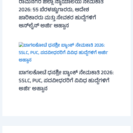
ರಾಮನಗರ ಜಿಲ್ಲಾ ನ್ಯಾಯಾಲಯ ನೇಮಕಾತಿ
2026: 55 ಬೆರಳಚ್ಚುಗಾರರು, ಆದೇಶ
ಜಾರಿಕಾರರು ಮತ್ತು ಸೇವಕರ ಹುದ್ದೆಗಳಿಗೆ
ಆನ್‌ಲೈನ್ ಅರ್ಜಿ ಆಹ್ವಾನ
ಬಾಗಲಕೋಟೆ ಧನಶ್ರೀ ಬ್ಯಾಂಕ್ ನೇಮಕಾತಿ 2026:
SSLC, PUC, ಪದವೀಧರರಿಗೆ ವಿವಿಧ ಹುದ್ದೆಗಳಿಗೆ
ಅರ್ಜಿ ಅಹ್ವಾನ