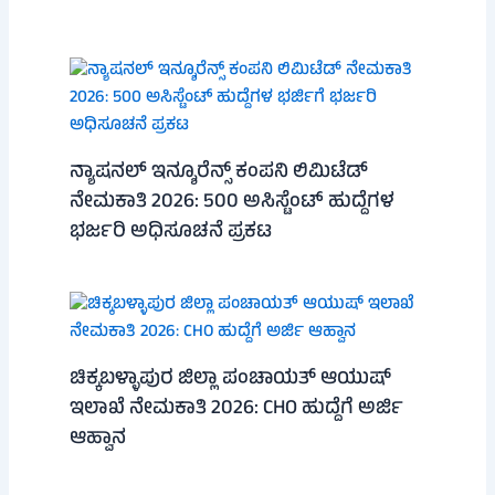
ನ್ಯಾಷನಲ್ ಇನ್ಶೂರೆನ್ಸ್ ಕಂಪನಿ ಲಿಮಿಟೆಡ್
ನೇಮಕಾತಿ 2026: 500 ಅಸಿಸ್ಟೆಂಟ್ ಹುದ್ದೆಗಳ
ಭರ್ಜರಿ ಅಧಿಸೂಚನೆ ಪ್ರಕಟ
ಚಿಕ್ಕಬಳ್ಳಾಪುರ ಜಿಲ್ಲಾ ಪಂಚಾಯತ್ ಆಯುಷ್
ಇಲಾಖೆ ನೇಮಕಾತಿ 2026: CHO ಹುದ್ದೆಗೆ ಅರ್ಜಿ
ಆಹ್ವಾನ