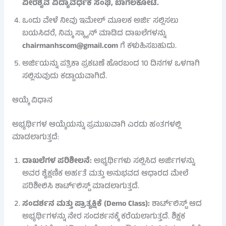
ವೀರಶೈವ ವಿದ್ಯಾವರ್ಧಕ ಸಂಘ, ಬಾಗಲಕೋಟೆ.
ಒಂದು ವೇಳೆ ನೀವು ಇಮೇಲ್ ಮೂಲಕ ಅರ್ಜಿ ಸಲ್ಲಿಸಲು
ಬಯಸಿದರೆ, ನಿಮ್ಮ ಸ್ಕ್ಯಾನ್ ಮಾಡಿದ ದಾಖಲೆಗಳನ್ನು
chairmanhscom@gmail.com
ಗೆ ಕಳುಹಿಸಬಹುದು.
ಅರ್ಜಿಯನ್ನು ಪತ್ರಿಕಾ ಪ್ರಕಟಣೆ ಹೊರಬಂದ 10 ದಿನಗಳ ಒಳಗಾಗಿ
ಸಲ್ಲಿಸುವುದು ಕಡ್ಡಾಯವಾಗಿದೆ.
ಆಯ್ಕೆ ವಿಧಾನ
ಅಭ್ಯರ್ಥಿಗಳ ಆಯ್ಕೆಯನ್ನು ಪ್ರಮುಖವಾಗಿ ಎರಡು ಹಂತಗಳಲ್ಲಿ
ಮಾಡಲಾಗುತ್ತದೆ:
ದಾಖಲೆಗಳ ಪರಿಶೀಲನೆ:
ಅಭ್ಯರ್ಥಿಗಳು ಸಲ್ಲಿಸಿದ ಅರ್ಜಿಗಳನ್ನು
ಅವರ ಶೈಕ್ಷಣಿಕ ಅರ್ಹತೆ ಮತ್ತು ಅನುಭವದ ಆಧಾರದ ಮೇಲೆ
ಪರಿಶೀಲಿಸಿ ಶಾರ್ಟ್‌ಲಿಸ್ಟ್ ಮಾಡಲಾಗುತ್ತದೆ.
ಸಂದರ್ಶನ ಮತ್ತು ಪ್ರಾತ್ಯಕ್ಷಿಕೆ (Demo Class):
ಶಾರ್ಟ್‌ಲಿಸ್ಟ್ ಆದ
ಅಭ್ಯರ್ಥಿಗಳನ್ನು ನೇರ ಸಂದರ್ಶನಕ್ಕೆ ಕರೆಯಲಾಗುತ್ತದೆ. ಶಿಕ್ಷಕ