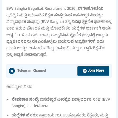
BVV Sangha Bagalkot Recruitment 2026: ಬಾಗಲಕೋಟೆಯ
ಪ್ರತಿಷ್ಠಿತ ಮತ್ತು ಐತಿಹಾಸಿಕ ಶಿಕ್ಷಣ ಸಂಸ್ಥೆಯಾದ ಬಸವೇಶ್ವರ ವೀರಶೈವ
ವಿದ್ಯಾವರ್ಧಕ ಸಂಘವು (BVV Sangha) ತನ್ನ ವಿವಿಧ ಶೈಕ್ಷಣಿಕ ಘಟಕಗಳಲ್ಲಿ
ಖಾಲಿ ಇರುವ ಬೋಧಕ ಮತ್ತು ಬೋಧಕೇತರ ಹುದ್ದೆಗಳ ಭರ್ತಿಗಾಗಿ ಅರ್ಹ
ಅಭ್ಯರ್ಥಿಗಳಿಂದ ಅರ್ಜಿಗಳನ್ನು ಆಹ್ವಾನಿಸಿದೆ. ಶೈಕ್ಷಣಿಕ ಕ್ಷೇತ್ರದಲ್ಲಿ ಉತ್ತಮ
ವೃತ್ತಿಜೀವನವನ್ನು ರೂಪಿಸಿಕೊಳ್ಳಲು ಬಯಸುವ ಅಭ್ಯರ್ಥಿಗಳಿಗೆ ಇದು
ಒಂದು ಅದ್ಭುತ ಅವಕಾಶವಾಗಿದ್ದು, ಅನುಭವಿ ಮತ್ತು ಉತ್ಸಾಹಿ ಶಿಕ್ಷಕರಿಗೆ
ಇಲ್ಲಿ ಆದ್ಯತೆ ನೀಡಲಾಗುತ್ತದೆ.
Join Now
Telegram Channel
ಉದ್ಯೋಗ ವಿವರ
ನೇಮಕಾತಿ ಸಂಸ್ಥೆ:
ಬಸವೇಶ್ವರ ವೀರಶೈವ ವಿದ್ಯಾವರ್ಧಕ ಸಂಘ (BVV
Sangha), ಬಾಗಲಕೋಟೆ
ಹುದ್ದೆಗಳ ಹೆಸರು:
ಪ್ರಾಚಾರ್ಯರು, ಉಪನ್ಯಾಸಕರು, ಶಿಕ್ಷಕರು, ಮತ್ತು