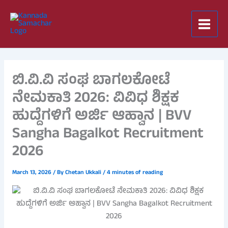
Skip
to
content
ಬಿ.ವಿ.ವಿ ಸಂಘ ಬಾಗಲಕೋಟೆ
ನೇಮಕಾತಿ 2026: ವಿವಿಧ ಶಿಕ್ಷಕ
ಹುದ್ದೆಗಳಿಗೆ ಅರ್ಜಿ ಆಹ್ವಾನ | BVV
Sangha Bagalkot Recruitment
2026
March 13, 2026
/ By
Chetan Ukkali
/
4 minutes of reading