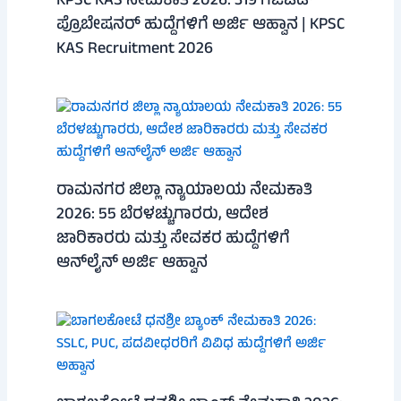
KPSC KAS ನೇಮಕಾತಿ 2026: 319 ಗೆಜೆಟೆಡ್
ಪ್ರೊಬೇಷನರ್ ಹುದ್ದೆಗಳಿಗೆ ಅರ್ಜಿ ಆಹ್ವಾನ | KPSC
KAS Recruitment 2026
ರಾಮನಗರ ಜಿಲ್ಲಾ ನ್ಯಾಯಾಲಯ ನೇಮಕಾತಿ
2026: 55 ಬೆರಳಚ್ಚುಗಾರರು, ಆದೇಶ
ಜಾರಿಕಾರರು ಮತ್ತು ಸೇವಕರ ಹುದ್ದೆಗಳಿಗೆ
ಆನ್‌ಲೈನ್ ಅರ್ಜಿ ಆಹ್ವಾನ