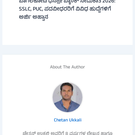
ಬಾಗಲಕೋಟೆ ಧನಶ್ರೀ ಬ್ಯಾಂಕ್ ನೇಮಕಾತಿ 2026:
SSLC, PUC, ಪದವೀಧರರಿಗೆ ವಿವಿಧ ಹುದ್ದೆಗಳಿಗೆ
ಅರ್ಜಿ ಅಹ್ವಾನ
About The Author
Chetan Ukkali
ಚೇತನ್ ಉಕ್ಕಲಿ ಅವರಿಗೆ 8 ವರ್ಷಗಳ ಲೇಖನ ಹಾಗೂ