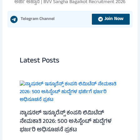
ಅರ್ಜಿ ಆಹ್ವಾನ | BVV Sangha Bagalkot Recruitment 2026
Join Now
Telegram Channel
Latest Posts
ನ್ಯಾಷನಲ್ ಇನ್ಶೂರೆನ್ಸ್ ಕಂಪನಿ ಲಿಮಿಟೆಡ್
ನೇಮಕಾತಿ 2026: 500 ಅಸಿಸ್ಟೆಂಟ್ ಹುದ್ದೆಗಳ
ಭರ್ಜರಿ ಅಧಿಸೂಚನೆ ಪ್ರಕಟ