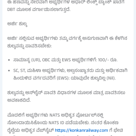
ಈ ಹಣವನ್ನು ನೇರವಾಗಿ ಅಭ್ಯರ್ಥಿಗಳ ಆಧಾರ್ ಲಿಂಕ್ಡ್ ಬ್ಯಾಂಕ್ ಖಾತೆಗೆ
DBT ಮೂಲಕ ವರ್ಗಾಯಿಸಲಾಗುತ್ತದೆ.
ಅರ್ಜಿ ಶುಲ್ಕ
ಅರ್ಜಿ ಸಲ್ಲಿಸುವ ಅಭ್ಯರ್ಥಿಗಳು ತಮ್ಮ ವರ್ಗಕ್ಕೆ ಅನುಗುಣವಾಗಿ ಈ ಕೆಳಗಿನ
ಶುಲ್ಕವನ್ನು ಪಾವತಿಸಬೇಕು:
ಸಾಮಾನ್ಯ (UR), OBC ಮತ್ತು EWS ಅಭ್ಯರ್ಥಿಗಳಿಗೆ: 100/- ರೂ.
SC, ST, ಮಹಿಳಾ ಅಭ್ಯರ್ಥಿಗಳು, ಅಲ್ಪಸಂಖ್ಯಾತರು ಮತ್ತು ಆರ್ಥಿಕವಾಗಿ
ಹಿಂದುಳಿದ ವರ್ಗದವರಿಗೆ (EWS): ಯಾವುದೇ ಶುಲ್ಕವಿಲ್ಲ (Nil).
ಶುಲ್ಕವನ್ನು ಆನ್‌ಲೈನ್ ಪಾವತಿ ವಿಧಾನಗಳ ಮೂಲಕ ಮಾತ್ರ ಪಾವತಿಸಲು
ಅವಕಾಶವಿದೆ.
ಮೊದಲಿಗೆ ಅಭ್ಯರ್ಥಿಗಳು NATS ಅಧಿಕೃತ ಪೋರ್ಟಲ್‌ನಲ್ಲಿ
ನೋಂದಾಯಿಸಿಕೊಂಡು NATS ID ಪಡೆಯಬೇಕು. ನಂತರ ಕೊಂಕಣ
ರೈಲ್ವೆಯ ಅಧಿಕೃತ ವೆಬ್‌ಸೈಟ್
https://konkanrailway.com
ಗೆ ಭೇಟಿ