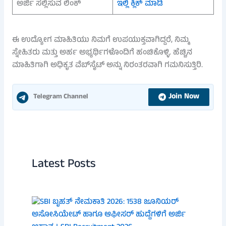
ಅರ್ಜಿ ಸಲ್ಲಿಸುವ ಲಿಂಕ್
ಇಲ್ಲಿ ಕ್ಲಿಕ್ ಮಾಡಿ
ಈ ಉದ್ಯೋಗ ಮಾಹಿತಿಯು ನಿಮಗೆ ಉಪಯುಕ್ತವಾಗಿದ್ದರೆ, ನಿಮ್ಮ
ಸ್ನೇಹಿತರು ಮತ್ತು ಅರ್ಹ ಅಭ್ಯರ್ಥಿಗಳೊಂದಿಗೆ ಹಂಚಿಕೊಳ್ಳಿ. ಹೆಚ್ಚಿನ
ಮಾಹಿತಿಗಾಗಿ ಅಧಿಕೃತ ವೆಬ್‌ಸೈಟ್ ಅನ್ನು ನಿರಂತರವಾಗಿ ಗಮನಿಸುತ್ತಿರಿ.
Join Now
Telegram Channel
Latest Posts