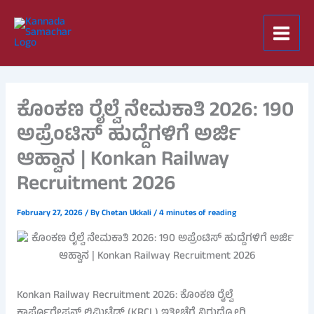
Skip
to
content
ಕೊಂಕಣ ರೈಲ್ವೆ ನೇಮಕಾತಿ 2026: 190
ಅಪ್ರೆಂಟಿಸ್ ಹುದ್ದೆಗಳಿಗೆ ಅರ್ಜಿ
ಆಹ್ವಾನ | Konkan Railway
Recruitment 2026
February 27, 2026
/ By
Chetan Ukkali
/
4 minutes of reading
Konkan Railway Recruitment 2026: ಕೊಂಕಣ ರೈಲ್ವೆ
ಕಾರ್ಪೊರೇಷನ್ ಲಿಮಿಟೆಡ್ (KRCL) ಇತ್ತೀಚೆಗೆ ನಿರುದ್ಯೋಗಿ