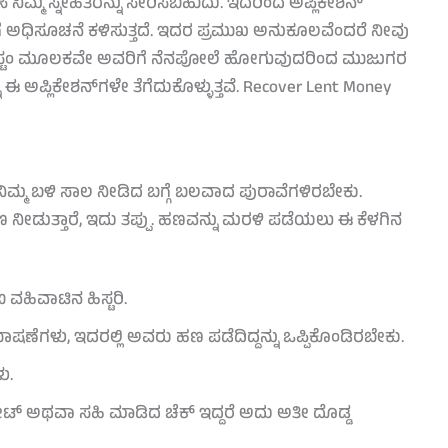
 ಬಳಸಿ ನಿಮ್ಮ ಸ್ನೇಹಿತರನ್ನು ಸೇರಿಸಬಹುದು. ಇದರಿಂದ ಅಪ್ಲಿಕೇಶನ್
ಿಗೆ ಅಧಿಸೂಚನೆ ಕಳಿಸುತ್ತದೆ. ಇದರ ಪ್ರಮುಖ ಅನುಕೂಲವೆಂದರೆ ನೀವು
ಲ. ಸಿಸ್ಟಂ ಮೂಲಕವೇ ಅವರಿಗೆ ನೆನಪೋಲೆ ಹೋಗುವುದರಿಂದ ಮುಜುಗರ
 ಈ ಅಪ್ಲಿಕೇಶನ್‌ಗಳೇ ತೆಗೆದುಕೊಳ್ಳುತ್ತವೆ. Recover Lent Money
ಿಮ್ಮ ಬಳಿ ಸಾಲ ನೀಡಿದ ಬಗ್ಗೆ ಬಲವಾದ ಪುರಾವೆಗಳಿರಬೇಕು.
ೀಡುತ್ತಾರೆ, ಇದು ತಪ್ಪು. ಹಣವನ್ನು ಮರಳಿ ಪಡೆಯಲು ಈ ಕೆಳಗಿನ
ಹಿವಾಟಿನ ಹಿಸ್ಟರಿ.
ಗಳು, ಇದರಲ್ಲಿ ಅವರು ಹಣ ಪಡೆದಿದ್ದನ್ನು ಒಪ್ಪಿಕೊಂಡಿರಬೇಕು.
ು.
್ ಅಥವಾ ಸಹಿ ಮಾಡಿದ ಚೆಕ್ ಇದ್ದರೆ ಅದು ಅತೀ ದೊಡ್ಡ