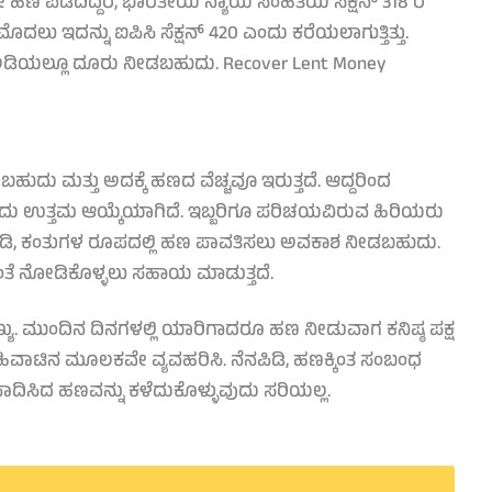
 ಹಣ ಪಡೆದಿದ್ದರೆ, ಭಾರತೀಯ ನ್ಯಾಯ ಸಂಹಿತೆಯ ಸೆಕ್ಷನ್ 318 ರ
ು ಇದನ್ನು ಐಪಿಸಿ ಸೆಕ್ಷನ್ 420 ಎಂದು ಕರೆಯಲಾಗುತ್ತಿತ್ತು.
 ರ ಅಡಿಯಲ್ಲೂ ದೂರು ನೀಡಬಹುದು. Recover Lent Money
ುದು ಮತ್ತು ಅದಕ್ಕೆ ಹಣದ ವೆಚ್ಚವೂ ಇರುತ್ತದೆ. ಆದ್ದರಿಂದ
 ಉತ್ತಮ ಆಯ್ಕೆಯಾಗಿದೆ. ಇಬ್ಬರಿಗೂ ಪರಿಚಯವಿರುವ ಹಿರಿಯರು
ನಾಡಿ, ಕಂತುಗಳ ರೂಪದಲ್ಲಿ ಹಣ ಪಾವತಿಸಲು ಅವಕಾಶ ನೀಡಬಹುದು.
ತೆ ನೋಡಿಕೊಳ್ಳಲು ಸಹಾಯ ಮಾಡುತ್ತದೆ.
ಖ್ಯ. ಮುಂದಿನ ದಿನಗಳಲ್ಲಿ ಯಾರಿಗಾದರೂ ಹಣ ನೀಡುವಾಗ ಕನಿಷ್ಠ ಪಕ್ಷ
ವಾಟಿನ ಮೂಲಕವೇ ವ್ಯವಹರಿಸಿ. ನೆನಪಿಡಿ, ಹಣಕ್ಕಿಂತ ಸಂಬಂಧ
ಪಾದಿಸಿದ ಹಣವನ್ನು ಕಳೆದುಕೊಳ್ಳುವುದು ಸರಿಯಲ್ಲ.