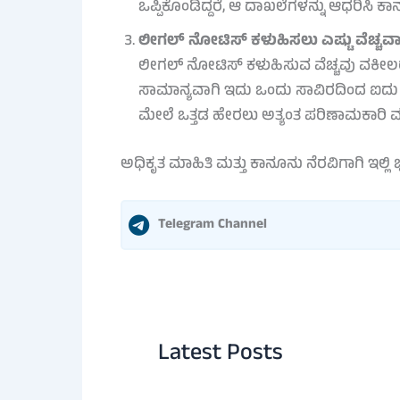
ಒಪ್ಪಿಕೊಂಡಿದ್ದರೆ, ಆ ದಾಖಲೆಗಳನ್ನು ಆಧರಿಸಿ ಕ
ಲೀಗಲ್ ನೋಟಿಸ್ ಕಳುಹಿಸಲು ಎಷ್ಟು ವೆಚ್ಚ
ಲೀಗಲ್ ನೋಟಿಸ್ ಕಳುಹಿಸುವ ವೆಚ್ಚವು ವಕೀಲರ
ಸಾಮಾನ್ಯವಾಗಿ ಇದು ಒಂದು ಸಾವಿರದಿಂದ ಐದ
ಮೇಲೆ ಒತ್ತಡ ಹೇರಲು ಅತ್ಯಂತ ಪರಿಣಾಮಕಾರಿ ಮ
ಅಧಿಕೃತ ಮಾಹಿತಿ ಮತ್ತು ಕಾನೂನು ನೆರವಿಗಾಗಿ ಇಲ್ಲಿ 
Telegram Channel
Latest Posts