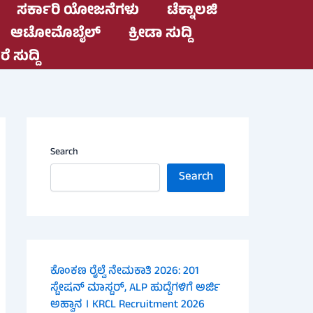
ಸರ್ಕಾರಿ ಯೋಜನೆಗಳು
ಟೆಕ್ನಾಲಜಿ
ಆಟೋಮೊಬೈಲ್
ಕ್ರೀಡಾ ಸುದ್ದಿ
ೆ ಸುದ್ದಿ
Search
Search
ಕೊಂಕಣ ರೈಲ್ವೆ ನೇಮಕಾತಿ 2026: 201
ಸ್ಟೇಷನ್ ಮಾಸ್ಟರ್, ALP ಹುದ್ದೆಗಳಿಗೆ ಅರ್ಜಿ
ಅಹ್ವಾನ । KRCL Recruitment 2026