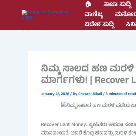
Skip
🏠
ತಾಜಾ ಸುದ್ದಿ
to
ವಾಣಿಜ್ಯ
ಮನೋರ
content
ವಿದೇಶ ಸುದ್ದಿ
ಸಿನಿ
ನಿಮ್ಮ ಸಾಲದ ಹಣ ಮರಳಿ 
ಮಾರ್ಗಗಳು! | Recover 
January 22, 2026
/ By
Chetan Ukkali
/
3 minutes of read
Recover Lent Money: ಸ್ನೇಹಿತರು ಅಥವಾ ಸ
ಮಾನವೀಯತೆ. ಆದರೆ ಕೊಟ್ಟ ಹಣವನ್ನು ಮರಳಿ ಕ