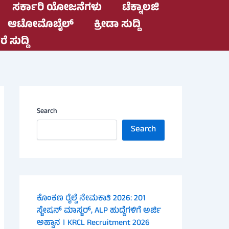
ಸರ್ಕಾರಿ ಯೋಜನೆಗಳು
ಟೆಕ್ನಾಲಜಿ
ಆಟೋಮೊಬೈಲ್
ಕ್ರೀಡಾ ಸುದ್ದಿ
ೆ ಸುದ್ದಿ
Search
Search
ಕೊಂಕಣ ರೈಲ್ವೆ ನೇಮಕಾತಿ 2026: 201
ಸ್ಟೇಷನ್ ಮಾಸ್ಟರ್, ALP ಹುದ್ದೆಗಳಿಗೆ ಅರ್ಜಿ
ಅಹ್ವಾನ । KRCL Recruitment 2026