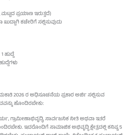
್ರ ಮಟ್ಟದ ಪ್ರಯಾಣ ಇರುತ್ತದೆ)
ುದ್ದಾಗಿ ಕಚೇರಿಗೆ ಸಲ್ಲಿಸುವುದು
 ಹುದ್ದೆ
ಹುದ್ದೆಗಳು
ತಿ 2026 ರ ಅಧಿಸೂಚನೆಯ ಪ್ರಕಾರ ಅರ್ಜಿ ಸಲ್ಲಿಸುವ
ುಭವವನ್ನು ಹೊಂದಿರಬೇಕು:
್ಯ, ಗ್ರಾಮೀಣಾಭಿವೃದ್ಧಿ, ಸಾರ್ವಜನಿಕ ನೀತಿ ಅಥವಾ ಇತರೆ
ಕು. ಇದರೊಂದಿಗೆ ಸಾಮಾಜಿಕ ಅಭಿವೃದ್ಧಿ ಕ್ಷೇತ್ರದಲ್ಲಿ ಕನಿಷ್ಟ 5