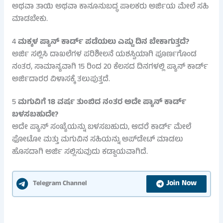
ಅಥವಾ ತಾಯಿ ಅಥವಾ ಕಾನೂನುಬದ್ಧ ಪಾಲಕರು ಅರ್ಜಿಯ ಮೇಲೆ ಸಹಿ
ಮಾಡಬೇಕು.
4
ಮಕ್ಕಳ ಪ್ಯಾನ್ ಕಾರ್ಡ್ ಪಡೆಯಲು ಎಷ್ಟು ದಿನ ಬೇಕಾಗುತ್ತದೆ?
ಅರ್ಜಿ ಸಲ್ಲಿಸಿ ದಾಖಲೆಗಳ ಪರಿಶೀಲನೆ ಯಶಸ್ವಿಯಾಗಿ ಪೂರ್ಣಗೊಂಡ
ನಂತರ, ಸಾಮಾನ್ಯವಾಗಿ 15 ರಿಂದ 20 ಕೆಲಸದ ದಿನಗಳಲ್ಲಿ ಪ್ಯಾನ್ ಕಾರ್ಡ್
ಅರ್ಜಿದಾರರ ವಿಳಾಸಕ್ಕೆ ತಲುಪುತ್ತದೆ.
5
ಮಗುವಿಗೆ 18 ವರ್ಷ ತುಂಬಿದ ನಂತರ ಅದೇ ಪ್ಯಾನ್ ಕಾರ್ಡ್
ಬಳಸಬಹುದೇ?
ಅದೇ ಪ್ಯಾನ್ ಸಂಖ್ಯೆಯನ್ನು ಬಳಸಬಹುದು, ಆದರೆ ಕಾರ್ಡ್ ಮೇಲೆ
ಫೋಟೋ ಮತ್ತು ಮಗುವಿನ ಸಹಿಯನ್ನು ಅಪ್‌ಡೇಟ್ ಮಾಡಲು
ಹೊಸದಾಗಿ ಅರ್ಜಿ ಸಲ್ಲಿಸುವುದು ಕಡ್ಡಾಯವಾಗಿದೆ.
Join Now
Telegram Channel