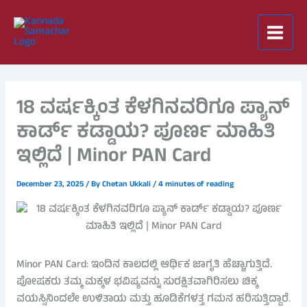
Skip
to
content
18 ವರ್ಷಕ್ಕಿಂತ ಕೆಳಗಿನವರಿಗೂ ಪ್ಯಾನ್
ಕಾರ್ಡ್ ಕಡ್ಡಾಯ? ಪೂರ್ಣ ಮಾಹಿತಿ
ಇಲ್ಲಿದೆ | Minor PAN Card
December 23, 2025
/ By
Chetan Ukkali
/
4 minutes of reading
Minor PAN Card: ಇಂದಿನ ಕಾಲದಲ್ಲಿ ಆರ್ಥಿಕ ಜಾಗೃತಿ ಹೆಚ್ಚಾಗುತ್ತಿದೆ.
ಪೋಷಕರು ತಮ್ಮ ಮಕ್ಕಳ ಭವಿಷ್ಯವನ್ನು ಸುರಕ್ಷಿತವಾಗಿರಿಸಲು ಚಿಕ್ಕ
ವಯಸ್ಸಿನಿಂದಲೇ ಉಳಿತಾಯ ಮತ್ತು ಹೂಡಿಕೆಗಳತ್ತ ಗಮನ ಹರಿಸುತ್ತಿದ್ದಾರೆ.