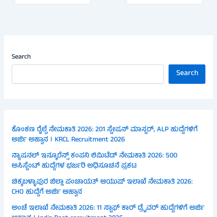
Search
Search
ಕೊಂಕಣ ರೈಲ್ವೆ ನೇಮಕಾತಿ 2026: 201 ಸ್ಟೇಷನ್ ಮಾಸ್ಟರ್, ALP ಹುದ್ದೆಗಳಿಗೆ
ಅರ್ಜಿ ಅಹ್ವಾನ । KRCL Recruitment 2026
ನ್ಯಾಷನಲ್ ಇನ್ಶೂರೆನ್ಸ್ ಕಂಪನಿ ಲಿಮಿಟೆಡ್ ನೇಮಕಾತಿ 2026: 500
ಅಸಿಸ್ಟೆಂಟ್ ಹುದ್ದೆಗಳ ಭರ್ಜರಿ ಅಧಿಸೂಚನೆ ಪ್ರಕಟ
ಚಿಕ್ಕಬಳ್ಳಾಪುರ ಜಿಲ್ಲಾ ಪಂಚಾಯತ್ ಆಯುಷ್ ಇಲಾಖೆ ನೇಮಕಾತಿ 2026:
CHO ಹುದ್ದೆಗೆ ಅರ್ಜಿ ಆಹ್ವಾನ
ಅಂಚೆ ಇಲಾಖೆ ನೇಮಕಾತಿ 2026: 11 ಸ್ಟಾಫ್ ಕಾರ್ ಡ್ರೈವರ್ ಹುದ್ದೆಗಳಿಗೆ ಅರ್ಜಿ