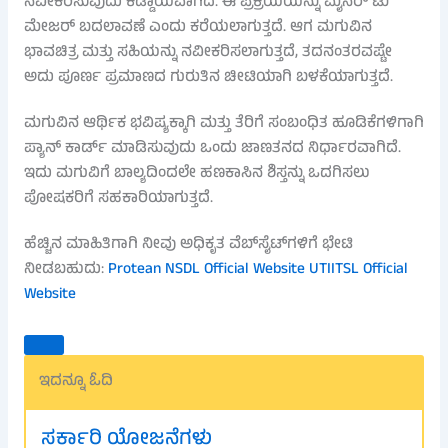
ನವೀಕರಿಸುವುದು ಕಡ್ಡಾಯವಾಗಿದೆ. ಈ ಪ್ರಕ್ರಿಯೆಯನ್ನು ಮೈನರ್ ಟು
ಮೇಜರ್ ಬದಲಾವಣೆ ಎಂದು ಕರೆಯಲಾಗುತ್ತದೆ. ಆಗ ಮಗುವಿನ
ಭಾವಚಿತ್ರ ಮತ್ತು ಸಹಿಯನ್ನು ನವೀಕರಿಸಲಾಗುತ್ತದೆ, ತದನಂತರವಷ್ಟೇ
ಅದು ಪೂರ್ಣ ಪ್ರಮಾಣದ ಗುರುತಿನ ಚೀಟಿಯಾಗಿ ಬಳಕೆಯಾಗುತ್ತದೆ.
ಮಗುವಿನ ಆರ್ಥಿಕ ಭವಿಷ್ಯಕ್ಕಾಗಿ ಮತ್ತು ತೆರಿಗೆ ಸಂಬಂಧಿತ ಹೂಡಿಕೆಗಳಿಗಾಗಿ
ಪ್ಯಾನ್ ಕಾರ್ಡ್ ಮಾಡಿಸುವುದು ಒಂದು ಜಾಣತನದ ನಿರ್ಧಾರವಾಗಿದೆ.
ಇದು ಮಗುವಿಗೆ ಬಾಲ್ಯದಿಂದಲೇ ಹಣಕಾಸಿನ ಶಿಸ್ತನ್ನು ಒದಗಿಸಲು
ಪೋಷಕರಿಗೆ ಸಹಕಾರಿಯಾಗುತ್ತದೆ.
ಹೆಚ್ಚಿನ ಮಾಹಿತಿಗಾಗಿ ನೀವು ಅಧಿಕೃತ ವೆಬ್‌ಸೈಟ್‌ಗಳಿಗೆ ಭೇಟಿ
ನೀಡಬಹುದು:
Protean NSDL Official Website
UTIITSL Official
Website
ಇದನ್ನೂ ಓದಿ
ಸರ್ಕಾರಿ ಯೋಜನೆಗಳು