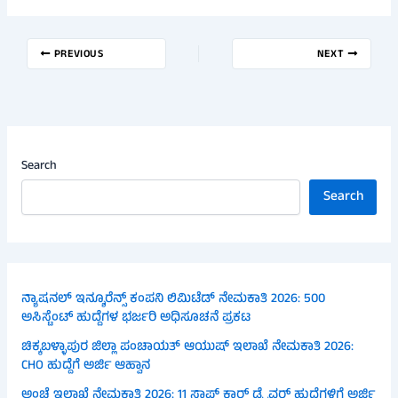
PREVIOUS
NEXT
Search
Search
ನ್ಯಾಷನಲ್ ಇನ್ಶೂರೆನ್ಸ್ ಕಂಪನಿ ಲಿಮಿಟೆಡ್ ನೇಮಕಾತಿ 2026: 500
ಅಸಿಸ್ಟೆಂಟ್ ಹುದ್ದೆಗಳ ಭರ್ಜರಿ ಅಧಿಸೂಚನೆ ಪ್ರಕಟ
ಚಿಕ್ಕಬಳ್ಳಾಪುರ ಜಿಲ್ಲಾ ಪಂಚಾಯತ್ ಆಯುಷ್ ಇಲಾಖೆ ನೇಮಕಾತಿ 2026:
CHO ಹುದ್ದೆಗೆ ಅರ್ಜಿ ಆಹ್ವಾನ
ಅಂಚೆ ಇಲಾಖೆ ನೇಮಕಾತಿ 2026: 11 ಸ್ಟಾಫ್ ಕಾರ್ ಡ್ರೈವರ್ ಹುದ್ದೆಗಳಿಗೆ ಅರ್ಜಿ