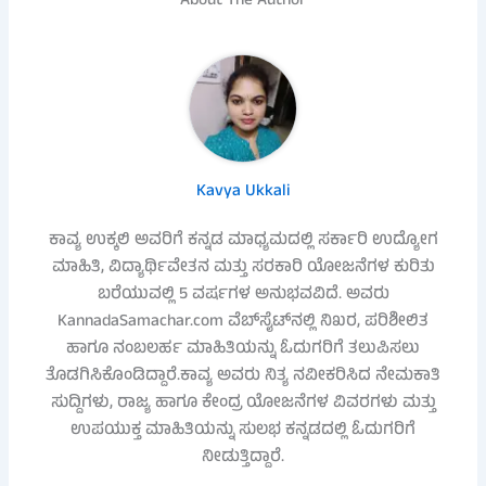
About The Author
Kavya Ukkali
ಕಾವ್ಯ ಉಕ್ಕಲಿ ಅವರಿಗೆ ಕನ್ನಡ ಮಾಧ್ಯಮದಲ್ಲಿ ಸರ್ಕಾರಿ ಉದ್ಯೋಗ
ಮಾಹಿತಿ, ವಿದ್ಯಾರ್ಥಿವೇತನ ಮತ್ತು ಸರಕಾರಿ ಯೋಜನೆಗಳ ಕುರಿತು
ಬರೆಯುವಲ್ಲಿ 5 ವರ್ಷಗಳ ಅನುಭವವಿದೆ. ಅವರು
KannadaSamachar.com ವೆಬ್‌ಸೈಟ್‌ನಲ್ಲಿ ನಿಖರ, ಪರಿಶೀಲಿತ
ಹಾಗೂ ನಂಬಲರ್ಹ ಮಾಹಿತಿಯನ್ನು ಓದುಗರಿಗೆ ತಲುಪಿಸಲು
ತೊಡಗಿಸಿಕೊಂಡಿದ್ದಾರೆ.ಕಾವ್ಯ ಅವರು ನಿತ್ಯ ನವೀಕರಿಸಿದ ನೇಮಕಾತಿ
ಸುದ್ದಿಗಳು, ರಾಜ್ಯ ಹಾಗೂ ಕೇಂದ್ರ ಯೋಜನೆಗಳ ವಿವರಗಳು ಮತ್ತು
ಉಪಯುಕ್ತ ಮಾಹಿತಿಯನ್ನು ಸುಲಭ ಕನ್ನಡದಲ್ಲಿ ಓದುಗರಿಗೆ
ನೀಡುತ್ತಿದ್ದಾರೆ.