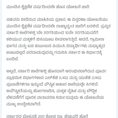
ಮುಂದಿನ ಶೈಕ್ಷಣಿಕ ವರ್ಷದಿಂದಲೇ ಹೊಸ ಯೋಜನೆ ಜಾರಿ
ಸಚಿವರು ನೀಡಿರುವ ಮಾಹಿತಿಯ ಪ್ರಕಾರ, ಈ ವಿಸ್ತರಣಾ ಯೋಜನೆಯು
ಮುಂದಿನ ಶೈಕ್ಷಣಿಕ ವರ್ಷದಿಂದಲೇ ರಾಜ್ಯಾದ್ಯಂತ ಜಾರಿಗೆ ಬರಲಿದೆ. ಪ್ರಸ್ತುತ
ಸರ್ಕಾರಿ ಶಾಲೆಗಳಲ್ಲಿ 1ನೇ ತರಗತಿಯಿಂದ 10ನೇ ತರಗತಿಯವರೆಗೆ
ಕಲಿಯುವ ಮಕ್ಕಳಿಗೆ ಬಿಸಿಯೂಟ ನೀಡಲಾಗುತ್ತಿದೆ. ಆದರೆ, ಗ್ರಾಮೀಣ
ಭಾಗದ ಮತ್ತು ಬಡ ಕುಟುಂಬದ ಪಿಯುಸಿ ವಿದ್ಯಾರ್ಥಿಗಳು ಮಧ್ಯಾಹ್ನದ
ಊಟವಿಲ್ಲದೆ ಪರದಾಡುವುದನ್ನು ಗಮನಿಸಿ ಸರ್ಕಾರ ಈ ನಿರ್ಧಾರಕ್ಕೆ
ಬಂದಿದೆ.
ಅಲ್ಲದೆ, ಸರ್ಕಾರಿ ಶಾಲೆಗಳಲ್ಲಿ ಹೊಸದಾಗಿ ಆರಂಭಿಸಲಾಗಿರುವ ಪೂರ್ವ
ಪ್ರಾಥಮಿಕ ವಿಭಾಗಗಳಾದ ಎಲ್‌ಕೆಜಿ (LKG) ಮತ್ತು ಯುಕೆಜಿ (UKG)
ಪುಟಾಣಿಗಳಿಗೂ ಇನ್ಮುಂದೆ ಪೌಷ್ಟಿಕ ಆಹಾರ ಶಾಲೆಯಲ್ಲೇ ಸಿಗಲಿದೆ.
ಅಪೌಷ್ಟಿಕತೆಯನ್ನು ಹೋಗಲಾಡಿಸಿ, ಮಕ್ಕಳ ದೈಹಿಕ ಮತ್ತು ಬೌದ್ಧಿಕ
ಬೆಳವಣಿಗೆಗೆ ಪೂರಕ ವಾತಾವರಣ ನಿರ್ಮಿಸುವುದು ಈ ಯೋಜನೆಯ
ಮುಖ್ಯ ಉದ್ದೇಶವಾಗಿದೆ.
ಸರ್ಕಾರದ ಬೊಕ್ಕಸಕ್ಕೆ 200 ಕೋಟಿ ರೂ. ಹೆಚ್ಚುವರಿ ಹೊರೆ