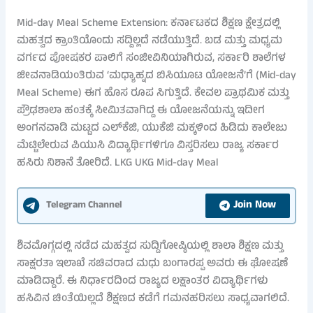
Mid-day Meal Scheme Extension: ಕರ್ನಾಟಕದ ಶಿಕ್ಷಣ ಕ್ಷೇತ್ರದಲ್ಲಿ
ಮಹತ್ವದ ಕ್ರಾಂತಿಯೊಂದು ಸದ್ದಿಲ್ಲದೆ ನಡೆಯುತ್ತಿದೆ. ಬಡ ಮತ್ತು ಮಧ್ಯಮ
ವರ್ಗದ ಪೋಷಕರ ಪಾಲಿಗೆ ಸಂಜೀವಿನಿಯಾಗಿರುವ, ಸರ್ಕಾರಿ ಶಾಲೆಗಳ
ಜೀವನಾಡಿಯಂತಿರುವ ‘ಮಧ್ಯಾಹ್ನದ ಬಿಸಿಯೂಟ ಯೋಜನೆ’ಗೆ (Mid-day
Meal Scheme) ಈಗ ಹೊಸ ರೂಪ ಸಿಗುತ್ತಿದೆ. ಕೇವಲ ಪ್ರಾಥಮಿಕ ಮತ್ತು
ಪ್ರೌಢಶಾಲಾ ಹಂತಕ್ಕೆ ಸೀಮಿತವಾಗಿದ್ದ ಈ ಯೋಜನೆಯನ್ನು ಇದೀಗ
ಅಂಗನವಾಡಿ ಮಟ್ಟದ ಎಲ್‌ಕೆಜಿ, ಯುಕೆಜಿ ಮಕ್ಕಳಿಂದ ಹಿಡಿದು ಕಾಲೇಜು
ಮೆಟ್ಟಿಲೇರುವ ಪಿಯುಸಿ ವಿದ್ಯಾರ್ಥಿಗಳಿಗೂ ವಿಸ್ತರಿಸಲು ರಾಜ್ಯ ಸರ್ಕಾರ
ಹಸಿರು ನಿಶಾನೆ ತೋರಿದೆ. LKG UKG Mid-day Meal
Join Now
Telegram Channel
ಶಿವಮೊಗ್ಗದಲ್ಲಿ ನಡೆದ ಮಹತ್ವದ ಸುದ್ದಿಗೋಷ್ಠಿಯಲ್ಲಿ ಶಾಲಾ ಶಿಕ್ಷಣ ಮತ್ತು
ಸಾಕ್ಷರತಾ ಇಲಾಖೆ ಸಚಿವರಾದ ಮಧು ಬಂಗಾರಪ್ಪ ಅವರು ಈ ಘೋಷಣೆ
ಮಾಡಿದ್ದಾರೆ. ಈ ನಿರ್ಧಾರದಿಂದ ರಾಜ್ಯದ ಲಕ್ಷಾಂತರ ವಿದ್ಯಾರ್ಥಿಗಳು
ಹಸಿವಿನ ಚಿಂತೆಯಿಲ್ಲದೆ ಶಿಕ್ಷಣದ ಕಡೆಗೆ ಗಮನಹರಿಸಲು ಸಾಧ್ಯವಾಗಲಿದೆ.