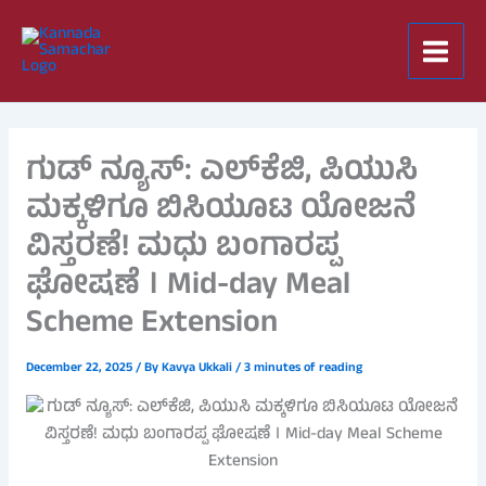
Skip
to
content
ಗುಡ್ ನ್ಯೂಸ್: ಎಲ್‌ಕೆಜಿ, ಪಿಯುಸಿ
ಮಕ್ಕಳಿಗೂ ಬಿಸಿಯೂಟ ಯೋಜನೆ
ವಿಸ್ತರಣೆ! ಮಧು ಬಂಗಾರಪ್ಪ
ಘೋಷಣೆ । Mid-day Meal
Scheme Extension
December 22, 2025
/ By
Kavya Ukkali
/
3 minutes of reading