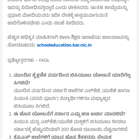
ಕರಾವಳಿ ಭಾಗದ ಕೆಲವು ಬಿಜೆಪಿ ಶಾಸಕರು ತಮ್ಮ ರಾಜಕೀಯ ಲಾಭಕ್ಕಾಗಿ
ಇದನ್ನು ವಿರೋಧಿಸುತ್ತಿದ್ದಾರೆ ಎಂದು ಟೀಕಿಸಿದರು. ಇಂತಹ ಕಾಯ್ದೆಯನ್ನು
ಪ್ರಧಾನಿ ಮೋದಿಯವರು ಇಡೀ ದೇಶಕ್ಕೆ ಅನ್ವಯವಾಗುವಂತೆ
ಜಾರಿಗೊಳಿಸಬೇಕು ಎಂದು ಸಲಹೆ ನೀಡಿದರು.
ಹೆಚ್ಚಿನ ಅಧಿಕೃತ ಮಾಹಿತಿಗಾಗಿ ಶಾಲಾ ಶಿಕ್ಷಣ ಇಲಾಖೆಯ ಜಾಲತಾಣವನ್ನು
ನೋಡಬಹುದು:
schooleducation.kar.nic.in
ಪ್ರಶ್ನೋತ್ತರಗಳು – FAQs
ಮುಂದಿನ ಶೈಕ್ಷಣಿಕ ವರ್ಷದಿಂದ ಬಿಸಿಯೂಟ ಯೋಜನೆ ಯಾರಿಗೆಲ್ಲ
ಸಿಗಲಿದೆ?
ಮುಂದಿನ ವರ್ಷದಿಂದ ಸರ್ಕಾರಿ ಶಾಲೆಗಳ ಎಲ್‌ಕೆಜಿ, ಯುಕೆಜಿ ಹಾಗೂ
ಪಿಯುಸಿ (ಪದವಿ ಪೂರ್ವ) ವಿದ್ಯಾರ್ಥಿಗಳಿಗೂ ಮಧ್ಯಾಹ್ನದ
ಬಿಸಿಯೂಟ ಸಿಗಲಿದೆ.
ಈ ಹೊಸ ಯೋಜನೆಗೆ ಸರ್ಕಾರ ಎಷ್ಟು ಹಣ ಖರ್ಚು ಮಾಡಲಿದೆ?
ಪಿಯುಸಿ ಮತ್ತು ಎಲ್‌ಕೆಜಿ/ಯುಕೆಜಿ ಮಕ್ಕಳಿಗೆ ಬಿಸಿಯೂಟ ನೀಡಲು
ಸರ್ಕಾರಕ್ಕೆ ಹೆಚ್ಚುವರಿಯಾಗಿ 200 ಕೋಟಿ ರೂಪಾಯಿ ವೆಚ್ಚವಾಗಲಿದೆ.
ಕೆಪಿಎಸ್ ಶಾಲೆಗಳಿಗೆ ಯಾವ ಹೊಸ ಶಿಕ್ಷಕರನ್ನು ನೇಮಕ