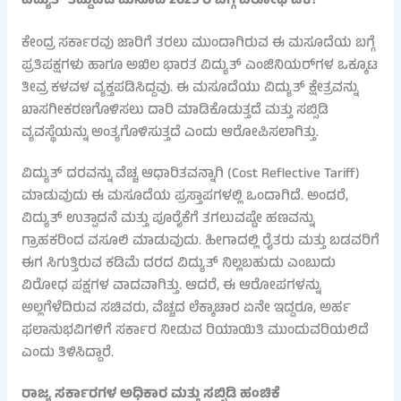
ವಿದ್ಯುತ್ ತಿದ್ದುಪಡಿ ಮಸೂದೆ 2025 ರ ಬಗ್ಗೆ ವಿರೋಧ ಏಕೆ?
ಕೇಂದ್ರ ಸರ್ಕಾರವು ಜಾರಿಗೆ ತರಲು ಮುಂದಾಗಿರುವ ಈ ಮಸೂದೆಯ ಬಗ್ಗೆ
ಪ್ರತಿಪಕ್ಷಗಳು ಹಾಗೂ ಅಖಿಲ ಭಾರತ ವಿದ್ಯುತ್ ಎಂಜಿನಿಯರ್‌ಗಳ ಒಕ್ಕೂಟ
ತೀವ್ರ ಕಳವಳ ವ್ಯಕ್ತಪಡಿಸಿದ್ದವು. ಈ ಮಸೂದೆಯು ವಿದ್ಯುತ್ ಕ್ಷೇತ್ರವನ್ನು
ಖಾಸಗೀಕರಣಗೊಳಿಸಲು ದಾರಿ ಮಾಡಿಕೊಡುತ್ತದೆ ಮತ್ತು ಸಬ್ಸಿಡಿ
ವ್ಯವಸ್ಥೆಯನ್ನು ಅಂತ್ಯಗೊಳಿಸುತ್ತದೆ ಎಂದು ಆರೋಪಿಸಲಾಗಿತ್ತು.
ವಿದ್ಯುತ್ ದರವನ್ನು ವೆಚ್ಚ ಆಧಾರಿತವನ್ನಾಗಿ (Cost Reflective Tariff)
ಮಾಡುವುದು ಈ ಮಸೂದೆಯ ಪ್ರಸ್ತಾಪಗಳಲ್ಲಿ ಒಂದಾಗಿದೆ. ಅಂದರೆ,
ವಿದ್ಯುತ್ ಉತ್ಪಾದನೆ ಮತ್ತು ಪೂರೈಕೆಗೆ ತಗಲುವಷ್ಟೇ ಹಣವನ್ನು
ಗ್ರಾಹಕರಿಂದ ವಸೂಲಿ ಮಾಡುವುದು. ಹೀಗಾದಲ್ಲಿ ರೈತರು ಮತ್ತು ಬಡವರಿಗೆ
ಈಗ ಸಿಗುತ್ತಿರುವ ಕಡಿಮೆ ದರದ ವಿದ್ಯುತ್ ನಿಲ್ಲಬಹುದು ಎಂಬುದು
ವಿರೋಧ ಪಕ್ಷಗಳ ವಾದವಾಗಿತ್ತು. ಆದರೆ, ಈ ಆರೋಪಗಳನ್ನು
ಅಲ್ಲಗೆಳೆದಿರುವ ಸಚಿವರು, ವೆಚ್ಚದ ಲೆಕ್ಕಾಚಾರ ಏನೇ ಇದ್ದರೂ, ಅರ್ಹ
ಫಲಾನುಭವಿಗಳಿಗೆ ಸರ್ಕಾರ ನೀಡುವ ರಿಯಾಯಿತಿ ಮುಂದುವರಿಯಲಿದೆ
ಎಂದು ತಿಳಿಸಿದ್ದಾರೆ.
ರಾಜ್ಯ ಸರ್ಕಾರಗಳ ಅಧಿಕಾರ ಮತ್ತು ಸಬ್ಸಿಡಿ ಹಂಚಿಕೆ