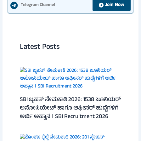
Join Now
Telegram Channel
Latest Posts
SBI ಬೃಹತ್ ನೇಮಕಾತಿ 2026: 1538 ಜೂನಿಯರ್
ಅಸೋಸಿಯೇಟ್ ಹಾಗೂ ಆಫೀಸರ್ ಹುದ್ದೆಗಳಿಗೆ
ಅರ್ಜಿ ಅಹ್ವಾನ । SBI Recruitment 2026