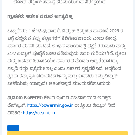
ಲೋಡ್ ಶೆಡ್ಡಿಂಗ್ ಸಮಸ್ಯೆ ಕಡಿಮೆಯಾಗುವ ನಿರೀಕ್ಷೆಯಿದೆ.
ಗ್ರಾಹಕರು ಆತಂಕ ಪಡುವ ಅಗತ್ಯವಿಲ್ಲ
ಒಟ್ಟಾರೆಯಾಗಿ ಹೇಳುವುದಾದರೆ, ವಿದ್ಯುತ್ ತಿದ್ದುಪಡಿ ಮಸೂದೆ 2025 ರ
ಬಗ್ಗೆ ಹಬ್ಬಿರುವ ತಪ್ಪು ಕಲ್ಪನೆಗಳಿಗೆ ಕಿವಿಗೊಡಬಾರದು ಎಂದು ಕೇಂದ್ರ
ಸರ್ಕಾರ ಮನವಿ ಮಾಡಿದೆ. ಇಂಧನ ವಲಯದಲ್ಲಿ ದಕ್ಷತೆ ತರುವುದು ಮತ್ತು
24×7 ವಿದ್ಯುತ್ ಪೂರೈಕೆ ಖಚಿತಪಡಿಸುವುದು ಇದರ ಗುರಿಯಾಗಿದೆ. ರೈತರು
ಮತ್ತು ಬಡವರ ಹಿತಾಸಕ್ತಿಯೇ ಸರ್ಕಾರದ ಮೊದಲ ಆದ್ಯತೆಯಾಗಿದ್ದು,
ಸಬ್ಸಿಡಿ ರದ್ದತಿ ಪ್ರಶ್ನೆಯೇ ಇಲ್ಲ ಎಂದು ಸರ್ಕಾರ ಸ್ಪಷ್ಟಪಡಿಸಿದೆ. ಆದ್ದರಿಂದ
ರೈತರು ತಮ್ಮ ಕೃಷಿ ಚಟುವಟಿಕೆಗಳನ್ನು ಮತ್ತು ಬಡವರು ತಮ್ಮ ವಿದ್ಯುತ್
ಬಳಕೆಯನ್ನು ಯಾವುದೇ ಆತಂಕವಿಲ್ಲದೆ ಮುಂದುವರಿಸಬಹುದು.
ಪ್ರಮುಖ ಲಿಂಕ್‌ಗಳು
ಕೇಂದ್ರ ಇಂಧನ ಸಚಿವಾಲಯದ ಅಧಿಕೃತ
ವೆಬ್‌ಸೈಟ್:
https://powermin.gov.in
ರಾಷ್ಟ್ರೀಯ ವಿದ್ಯುತ್ ನೀತಿ
ಮಾಹಿತಿ:
https://cea.nic.in