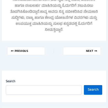
KannadaSamachar.com ವೆಬ್‌ಸೈಟ್‌ನಲ್ಲಿ ನಿಖರ, ಪರಿಶೀಲಿತ
ಹಾಗೂ ನಂಬಲರ್ಹ ಮಾಹಿತಿಯನ್ನು ಓದುಗರಿಗೆ ತಲುಪಿಸಲು
ತೊಡಗಿಸಿಕೊಂಡಿದ್ದಾರೆ.ಕಾವ್ಯ ಅವರು ನಿತ್ಯ ನವೀಕರಿಸಿದ ನೇಮಕಾತಿ
ಸುದ್ದಿಗಳು, ರಾಜ್ಯ ಹಾಗೂ ಕೇಂದ್ರ ಯೋಜನೆಗಳ ವಿವರಗಳು ಮತ್ತು
ಉಪಯುಕ್ತ ಮಾಹಿತಿಯನ್ನು ಸುಲಭ ಕನ್ನಡದಲ್ಲಿ ಓದುಗರಿಗೆ
ನೀಡುತ್ತಿದ್ದಾರೆ.
PREVIOUS
NEXT
Search
Search