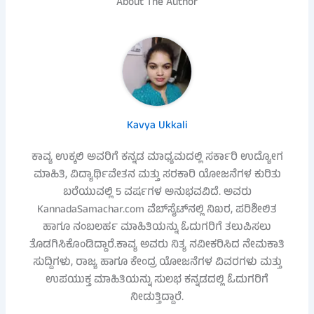
About The Author
Kavya Ukkali
ಕಾವ್ಯ ಉಕ್ಕಲಿ ಅವರಿಗೆ ಕನ್ನಡ ಮಾಧ್ಯಮದಲ್ಲಿ ಸರ್ಕಾರಿ ಉದ್ಯೋಗ
ಮಾಹಿತಿ, ವಿದ್ಯಾರ್ಥಿವೇತನ ಮತ್ತು ಸರಕಾರಿ ಯೋಜನೆಗಳ ಕುರಿತು
ಬರೆಯುವಲ್ಲಿ 5 ವರ್ಷಗಳ ಅನುಭವವಿದೆ. ಅವರು
KannadaSamachar.com ವೆಬ್‌ಸೈಟ್‌ನಲ್ಲಿ ನಿಖರ, ಪರಿಶೀಲಿತ
ಹಾಗೂ ನಂಬಲರ್ಹ ಮಾಹಿತಿಯನ್ನು ಓದುಗರಿಗೆ ತಲುಪಿಸಲು
ತೊಡಗಿಸಿಕೊಂಡಿದ್ದಾರೆ.ಕಾವ್ಯ ಅವರು ನಿತ್ಯ ನವೀಕರಿಸಿದ ನೇಮಕಾತಿ
ಸುದ್ದಿಗಳು, ರಾಜ್ಯ ಹಾಗೂ ಕೇಂದ್ರ ಯೋಜನೆಗಳ ವಿವರಗಳು ಮತ್ತು
ಉಪಯುಕ್ತ ಮಾಹಿತಿಯನ್ನು ಸುಲಭ ಕನ್ನಡದಲ್ಲಿ ಓದುಗರಿಗೆ
ನೀಡುತ್ತಿದ್ದಾರೆ.