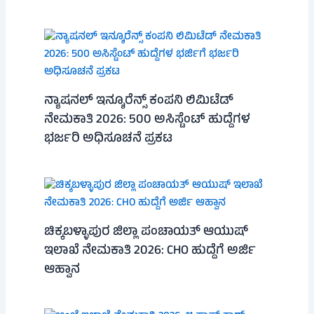
ನ್ಯಾಷನಲ್ ಇನ್ಶೂರೆನ್ಸ್ ಕಂಪನಿ ಲಿಮಿಟೆಡ್
ನೇಮಕಾತಿ 2026: 500 ಅಸಿಸ್ಟೆಂಟ್ ಹುದ್ದೆಗಳ
ಭರ್ಜರಿ ಅಧಿಸೂಚನೆ ಪ್ರಕಟ
ಚಿಕ್ಕಬಳ್ಳಾಪುರ ಜಿಲ್ಲಾ ಪಂಚಾಯತ್ ಆಯುಷ್
ಇಲಾಖೆ ನೇಮಕಾತಿ 2026: CHO ಹುದ್ದೆಗೆ ಅರ್ಜಿ
ಆಹ್ವಾನ