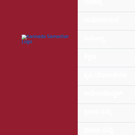
ವಾಣಿಜ್ಯ
ಮನೋರಂಜನೆ
ಅರೋಗ್ಯ
ಶಿಕ್ಷಣ
ಕೃಷಿ ಯೋಜನೆಗಳು
ಆಟೋಮೊಬೈಲ್
ಕ್ರೀಡಾ ಸುದ್ದಿ
ವಿದೇಶ ಸುದ್ದಿ