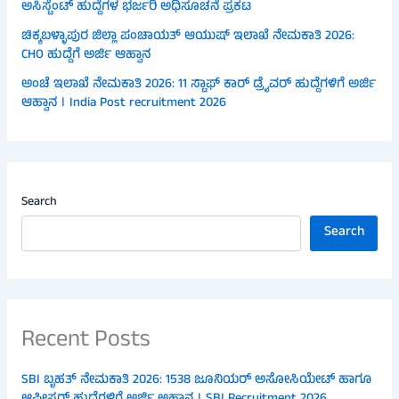
ಅಸಿಸ್ಟೆಂಟ್ ಹುದ್ದೆಗಳ ಭರ್ಜರಿ ಅಧಿಸೂಚನೆ ಪ್ರಕಟ
ಚಿಕ್ಕಬಳ್ಳಾಪುರ ಜಿಲ್ಲಾ ಪಂಚಾಯತ್ ಆಯುಷ್ ಇಲಾಖೆ ನೇಮಕಾತಿ 2026:
CHO ಹುದ್ದೆಗೆ ಅರ್ಜಿ ಆಹ್ವಾನ
ಅಂಚೆ ಇಲಾಖೆ ನೇಮಕಾತಿ 2026: 11 ಸ್ಟಾಫ್ ಕಾರ್ ಡ್ರೈವರ್ ಹುದ್ದೆಗಳಿಗೆ ಅರ್ಜಿ
ಆಹ್ವಾನ । India Post recruitment 2026
Search
Search
Recent Posts
SBI ಬೃಹತ್ ನೇಮಕಾತಿ 2026: 1538 ಜೂನಿಯರ್ ಅಸೋಸಿಯೇಟ್ ಹಾಗೂ