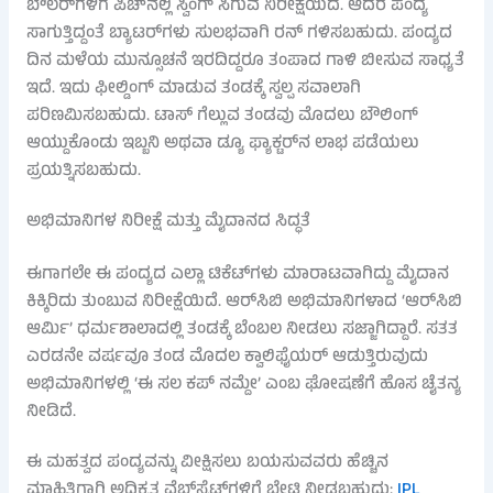
ಬೌಲರ್‌ಗಳಿಗೆ ಪಿಚ್‌ನಲ್ಲಿ ಸ್ವಿಂಗ್ ಸಿಗುವ ನಿರೀಕ್ಷೆಯಿದೆ. ಆದರೆ ಪಂದ್ಯ
ಸಾಗುತ್ತಿದ್ದಂತೆ ಬ್ಯಾಟರ್‌ಗಳು ಸುಲಭವಾಗಿ ರನ್ ಗಳಿಸಬಹುದು. ಪಂದ್ಯದ
ದಿನ ಮಳೆಯ ಮುನ್ಸೂಚನೆ ಇರದಿದ್ದರೂ ತಂಪಾದ ಗಾಳಿ ಬೀಸುವ ಸಾಧ್ಯತೆ
ಇದೆ. ಇದು ಫೀಲ್ಡಿಂಗ್ ಮಾಡುವ ತಂಡಕ್ಕೆ ಸ್ವಲ್ಪ ಸವಾಲಾಗಿ
ಪರಿಣಮಿಸಬಹುದು. ಟಾಸ್ ಗೆಲ್ಲುವ ತಂಡವು ಮೊದಲು ಬೌಲಿಂಗ್
ಆಯ್ದುಕೊಂಡು ಇಬ್ಬನಿ ಅಥವಾ ಡ್ಯೂ ಫ್ಯಾಕ್ಟರ್‌ನ ಲಾಭ ಪಡೆಯಲು
ಪ್ರಯತ್ನಿಸಬಹುದು.
ಅಭಿಮಾನಿಗಳ ನಿರೀಕ್ಷೆ ಮತ್ತು ಮೈದಾನದ ಸಿದ್ಧತೆ
ಈಗಾಗಲೇ ಈ ಪಂದ್ಯದ ಎಲ್ಲಾ ಟಿಕೆಟ್‌ಗಳು ಮಾರಾಟವಾಗಿದ್ದು ಮೈದಾನ
ಕಿಕ್ಕಿರಿದು ತುಂಬುವ ನಿರೀಕ್ಷೆಯಿದೆ. ಆರ್​ಸಿಬಿ ಅಭಿಮಾನಿಗಳಾದ ‘ಆರ್​ಸಿಬಿ
ಆರ್ಮಿ’ ಧರ್ಮಶಾಲಾದಲ್ಲಿ ತಂಡಕ್ಕೆ ಬೆಂಬಲ ನೀಡಲು ಸಜ್ಜಾಗಿದ್ದಾರೆ. ಸತತ
ಎರಡನೇ ವರ್ಷವೂ ತಂಡ ಮೊದಲ ಕ್ವಾಲಿಫೈಯರ್ ಆಡುತ್ತಿರುವುದು
ಅಭಿಮಾನಿಗಳಲ್ಲಿ ‘ಈ ಸಲ ಕಪ್ ನಮ್ದೇ’ ಎಂಬ ಘೋಷಣೆಗೆ ಹೊಸ ಚೈತನ್ಯ
ನೀಡಿದೆ.
ಈ ಮಹತ್ವದ ಪಂದ್ಯವನ್ನು ವೀಕ್ಷಿಸಲು ಬಯಸುವವರು ಹೆಚ್ಚಿನ
ಮಾಹಿತಿಗಾಗಿ ಅಧಿಕೃತ ವೆಬ್‌ಸೈಟ್‌ಗಳಿಗೆ ಭೇಟಿ ನೀಡಬಹುದು:
IPL