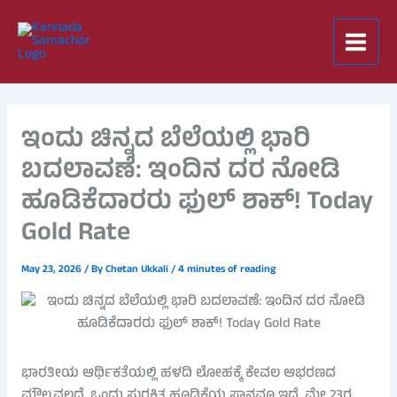
Skip
to
content
ಇಂದು ಚಿನ್ನದ ಬೆಲೆಯಲ್ಲಿ ಭಾರಿ
ಬದಲಾವಣೆ: ಇಂದಿನ ದರ ನೋಡಿ
ಹೂಡಿಕೆದಾರರು ಫುಲ್ ಶಾಕ್! Today
Gold Rate
May 23, 2026
/ By
Chetan Ukkali
/
4 minutes of reading
ಭಾರತೀಯ ಆರ್ಥಿಕತೆಯಲ್ಲಿ ಹಳದಿ ಲೋಹಕ್ಕೆ ಕೇವಲ ಆಭರಣದ
ಮೌಲ್ಯವಲ್ಲದೆ, ಒಂದು ಸುರಕ್ಷಿತ ಹೂಡಿಕೆಯ ಸ್ಥಾನವೂ ಇದೆ. ಮೇ 23ರ