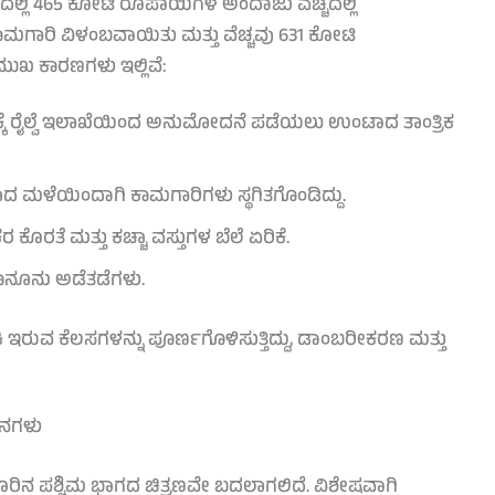
್ಲಿ 465 ಕೋಟಿ ರೂಪಾಯಿಗಳ ಅಂದಾಜು ವೆಚ್ಚದಲ್ಲಿ
ಕಾಮಗಾರಿ ವಿಳಂಬವಾಯಿತು ಮತ್ತು ವೆಚ್ಚವು 631 ಕೋಟಿ
ಮುಖ ಕಾರಣಗಳು ಇಲ್ಲಿವೆ:
ಾಣಕ್ಕೆ ರೈಲ್ವೆ ಇಲಾಖೆಯಿಂದ ಅನುಮೋದನೆ ಪಡೆಯಲು ಉಂಟಾದ ತಾಂತ್ರಿಕ
ಯಾದ ಮಳೆಯಿಂದಾಗಿ ಕಾಮಗಾರಿಗಳು ಸ್ಥಗಿತಗೊಂಡಿದ್ದು.
ೊರತೆ ಮತ್ತು ಕಚ್ಚಾ ವಸ್ತುಗಳ ಬೆಲೆ ಏರಿಕೆ.
ಕಾನೂನು ಅಡೆತಡೆಗಳು.
ಕಿ ಇರುವ ಕೆಲಸಗಳನ್ನು ಪೂರ್ಣಗೊಳಿಸುತ್ತಿದ್ದು, ಡಾಂಬರೀಕರಣ ಮತ್ತು
ಜನಗಳು
ಿನ ಪಶ್ಚಿಮ ಭಾಗದ ಚಿತ್ರಣವೇ ಬದಲಾಗಲಿದೆ. ವಿಶೇಷವಾಗಿ