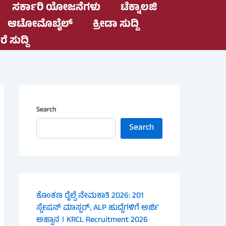
ಸರ್ಕಾರಿ ಯೋಜನೆಗಳು
ಟೆಕ್ನಾಲಜಿ
ಆಟೋಮೊಬೈಲ್
ಕ್ರೀಡಾ ಸುದ್ದಿ
ೆ ಸುದ್ದಿ
Search
Search
ಕೊಂಕಣ ರೈಲ್ವೆ ನೇಮಕಾತಿ 2026: 201
ಸ್ಟೇಷನ್ ಮಾಸ್ಟರ್, ALP ಹುದ್ದೆಗಳಿಗೆ ಅರ್ಜಿ
ಅಹ್ವಾನ । KRCL Recruitment 2026