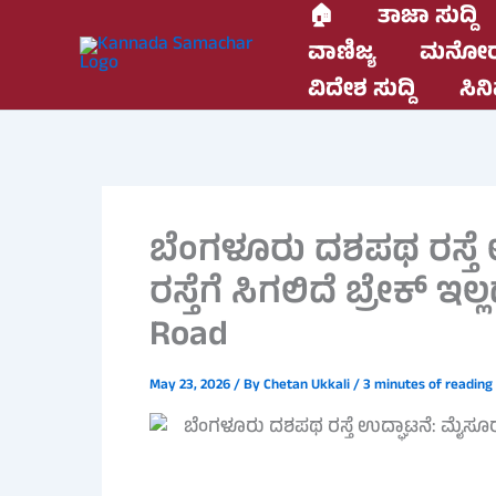
Skip
🏠
ತಾಜಾ ಸುದ್ದಿ
to
ವಾಣಿಜ್ಯ
ಮನೋರ
content
ವಿದೇಶ ಸುದ್ದಿ
ಸಿನಿ
ಬೆಂಗಳೂರು ದಶಪಥ ರಸ್ತೆ
ರಸ್ತೆಗೆ ಸಿಗಲಿದೆ ಬ್ರೇಕ್ ಇ
Road
May 23, 2026
/ By
Chetan Ukkali
/
3 minutes of reading