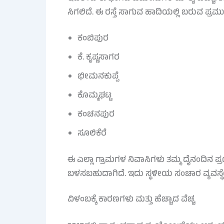
ಸಿಗಲಿದೆ. ಈ ರಸ್ತೆ ಸಾಗುವ ಹಾದಿಯಲ್ಲಿ ಬರುವ ಪ್ರಮ
ಕಂಬಿಪುರ
ಕೆ. ಕೃಷ್ಣಸಾಗರ
ಭೀಮನಕುಪ್ಪೆ
ಕೊಮ್ಮಘಟ್ಟ
ಕಂಚನಪುರ
ಸೂಲಿಕೆರೆ
ಈ ಎಲ್ಲಾ ಗ್ರಾಮಗಳ ನಿವಾಸಿಗಳು ತಮ್ಮ ದೈನಂದಿನ ಪ್ರಯ
ಬಳಸಬಹುದಾಗಿದೆ. ಇದು ಸ್ಥಳೀಯ ಸಂಚಾರ ವ್ಯವಸ್
ವಿಳಂಬಕ್ಕೆ ಕಾರಣಗಳು ಮತ್ತು ಹೆಚ್ಚಾದ ವೆಚ್ಚ