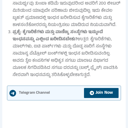
ಸಾಮರ್ಥ್ಯವು ತುಂಬಾ ಕಡಿಮೆ ಇರುವುದರಿಂದ ಅವರಿಗೆ 200 ಲೀಟರ್
ಮಿತಿಯಿಂದ ಯಾವುದೇ ಪರಿಣಾಮ ಬೀರುವುದಿಲ್ಲ. ಇದು ಕೇವಲ
ಬೃಹತ್ ಪ್ರಮಾಣದಲ್ಲಿ ಇಂಧನ ಖರೀದಿಸುವ ಕೈಗಾರಿಕೆಗಳು ಮತ್ತು
ಕಾಳಸಂತೆಕೋರರನ್ನು ನಿಯಂತ್ರಿಸಲು ಮಾಡಿರುವ ನಿಯಮವಾಗಿದೆ.
ಪ್ರಶ್ನೆ: ಕೈಗಾರಿಕೆಗಳು ಮತ್ತು ವಾಣಿಜ್ಯ ಸಂಸ್ಥೆಗಳು ಇನ್ಮುಂದೆ
ಇಂಧನವನ್ನು ಎಲ್ಲಿಂದ ಖರೀದಿಸಬೇಕು?
ಉತ್ತರ: ಕೈಗಾರಿಕೆಗಳು,
ಮಾಲ್‌ಗಳು, ಐಟಿ ಪಾರ್ಕ್‌ಗಳು ಮತ್ತು ದೊಡ್ಡ ಸಾರಿಗೆ ಸಂಸ್ಥೆಗಳು
ಸಾಮಾನ್ಯ ಪೆಟ್ರೋಲ್ ಬಂಕ್‌ಗಳಲ್ಲಿ ಇಂಧನ ಖರೀದಿಸುವಂತಿಲ್ಲ.
ಅವರು ತೈಲ ಕಂಪನಿಗಳ ಅಧಿಕೃತ ಸಗಟು ಮಾರಾಟ ವಿಭಾಗದ
ಮೂಲಕ ನಿಗದಿಪಡಿಸಿದ ಸಗಟು ದರವನ್ನು (ಬಲ್ಕ್ ಪ್ರೈಸ್) ಪಾವತಿಸಿ
ನೇರವಾಗಿ ಇಂಧನವನ್ನು ತರಿಸಿಕೊಳ್ಳಬೇಕಾಗುತ್ತದೆ.
Join Now
Telegram Channel