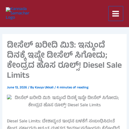
Skip
to
content
ಡೀಸೆಲ್ ಖರೀದಿ ಮಿತಿ: ಇನ್ಮುಂದೆ
ದಿನಕ್ಕೆ ಇಷ್ಟೇ ಡೀಸೆಲ್ ಸಿಗೋದು;
ಕೇಂದ್ರದ ಹೊಸ ರೂಲ್ಸ್! Diesel Sale
Limits
June 13, 2026
/ By
Kavya Ukkali
/
4 minutes of reading
Diesel Sale Limits: ದೇಶಾದ್ಯಂತ ಇಂಧನ ಬಳಕೆಗೆ ಸಂಬಂಧಿಸಿದಂತೆ
ಕೇಂದ್ರ ಸರ್ಕಾರವು ಅತ್ಯಂತ ಮಹತ್ವದ ತೀರ್ಮಾನವೊಂದನ್ನು ಕೈಗೊಂಡಿದೆ.