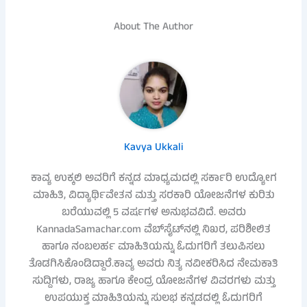
About The Author
Kavya Ukkali
ಕಾವ್ಯ ಉಕ್ಕಲಿ ಅವರಿಗೆ ಕನ್ನಡ ಮಾಧ್ಯಮದಲ್ಲಿ ಸರ್ಕಾರಿ ಉದ್ಯೋಗ
ಮಾಹಿತಿ, ವಿದ್ಯಾರ್ಥಿವೇತನ ಮತ್ತು ಸರಕಾರಿ ಯೋಜನೆಗಳ ಕುರಿತು
ಬರೆಯುವಲ್ಲಿ 5 ವರ್ಷಗಳ ಅನುಭವವಿದೆ. ಅವರು
KannadaSamachar.com ವೆಬ್‌ಸೈಟ್‌ನಲ್ಲಿ ನಿಖರ, ಪರಿಶೀಲಿತ
ಹಾಗೂ ನಂಬಲರ್ಹ ಮಾಹಿತಿಯನ್ನು ಓದುಗರಿಗೆ ತಲುಪಿಸಲು
ತೊಡಗಿಸಿಕೊಂಡಿದ್ದಾರೆ.ಕಾವ್ಯ ಅವರು ನಿತ್ಯ ನವೀಕರಿಸಿದ ನೇಮಕಾತಿ
ಸುದ್ದಿಗಳು, ರಾಜ್ಯ ಹಾಗೂ ಕೇಂದ್ರ ಯೋಜನೆಗಳ ವಿವರಗಳು ಮತ್ತು
ಉಪಯುಕ್ತ ಮಾಹಿತಿಯನ್ನು ಸುಲಭ ಕನ್ನಡದಲ್ಲಿ ಓದುಗರಿಗೆ