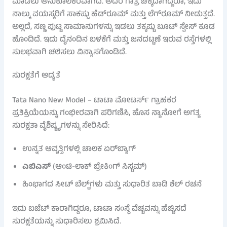
ಮಾಡಲು ಅನುಕೂಲಕರವಾಗಿದೆ. ಅದರ ಗಾತ್ರ ಚಿಕ್ಕದಾಗಿದ್ದರೂ, ಇದು
ನಾಲ್ಕು ವಯಸ್ಕರಿಗೆ ಸಾಕಷ್ಟು ಹೆಡ್‌ರೂಮ್ ಮತ್ತು ಲೆಗ್‌ರೂಮ್ ನೀಡುತ್ತದೆ.
ಅಲ್ಲದೆ, ಸಣ್ಣ ಪುಟ್ಟ ಸಾಮಾನುಗಳನ್ನು ಇಡಲು ತಕ್ಕಷ್ಟು ಬೂಟ್ ಸ್ಪೇಸ್ ಕೂಡ
ಹೊಂದಿದೆ. ಇದು ದೈನಂದಿನ ಬಳಕೆಗೆ ಮತ್ತು ಜನದಟ್ಟಣೆ ಇರುವ ರಸ್ತೆಗಳಲ್ಲಿ
ಸುಲಭವಾಗಿ ಚಲಿಸಲು ವಿನ್ಯಾಸಗೊಂಡಿದೆ.
ಸುರಕ್ಷತೆಗೆ ಆದ್ಯತೆ
Tata Nano New Model – ಟಾಟಾ ಮೋಟರ್ಸ್ ಗ್ರಾಹಕರ
ಪ್ರತಿಕ್ರಿಯೆಯನ್ನು ಗಂಭೀರವಾಗಿ ಪರಿಗಣಿಸಿ, ಹೊಸ ನ್ಯಾನೋಗೆ ಅಗತ್ಯ
ಸುರಕ್ಷತಾ ವೈಶಿಷ್ಟ್ಯಗಳನ್ನು ಸೇರಿಸಿದೆ:
ಉನ್ನತ ಆವೃತ್ತಿಗಳಲ್ಲಿ ಚಾಲಕ ಏರ್‌ಬ್ಯಾಗ್
ಎಬಿಎಸ್
(ಆಂಟಿ-ಲಾಕ್ ಬ್ರೇಕಿಂಗ್ ಸಿಸ್ಟಮ್)
ಹಿಂಭಾಗದ ಸೀಟ್ ಬೆಲ್ಟ್‌ಗಳು ಮತ್ತು ಸುಧಾರಿತ ಬಾಡಿ ಶೆಲ್ ರಚನೆ
ಇದು ಬಜೆಟ್ ಕಾರಾಗಿದ್ದರೂ, ಟಾಟಾ ಸಂಸ್ಥೆ ವೆಚ್ಚವನ್ನು ಹೆಚ್ಚಿಸದೆ
ಸುರಕ್ಷತೆಯನ್ನು ಸುಧಾರಿಸಲು ಶ್ರಮಿಸಿದೆ.