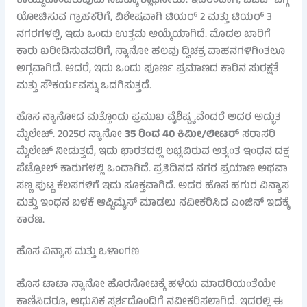
ಕಾಯ್ದುಕೊಂಡಿರುವುದು ನಿಜಕ್ಕೂ ಶ್ಲಾಘನೀಯ. ಇದರಿಂದಾಗಿ, ಬಜೆಟ್ ಬಗ್ಗೆ
ಯೋಚಿಸುವ ಗ್ರಾಹಕರಿಗೆ, ವಿಶೇಷವಾಗಿ ಟಿಯರ್ 2 ಮತ್ತು ಟಿಯರ್ 3
ನಗರಗಳಲ್ಲಿ, ಇದು ಒಂದು ಉತ್ತಮ ಆಯ್ಕೆಯಾಗಿದೆ. ಮೊದಲ ಬಾರಿಗೆ
ಕಾರು ಖರೀದಿಸುವವರಿಗೆ, ನ್ಯಾನೋ ಹಲವು ದ್ವಿಚಕ್ರ ವಾಹನಗಳಿಗಿಂತಲೂ
ಅಗ್ಗವಾಗಿದೆ. ಆದರೆ, ಇದು ಒಂದು ಪೂರ್ಣ ಪ್ರಮಾಣದ ಕಾರಿನ ಸುರಕ್ಷತೆ
ಮತ್ತು ಸೌಕರ್ಯವನ್ನು ಒದಗಿಸುತ್ತದೆ.
ಹೊಸ ನ್ಯಾನೋದ ಮತ್ತೊಂದು ಪ್ರಮುಖ ವೈಶಿಷ್ಟ್ಯವೆಂದರೆ ಅದರ ಅದ್ಭುತ
ಮೈಲೇಜ್. 2025ರ ನ್ಯಾನೋ
35 ರಿಂದ 40 ಕಿಮೀ/ಲೀಟರ್
ಸರಾಸರಿ
ಮೈಲೇಜ್ ನೀಡುತ್ತದೆ, ಇದು ಭಾರತದಲ್ಲಿ ಲಭ್ಯವಿರುವ ಅತ್ಯಂತ ಇಂಧನ ದಕ್ಷ
ಪೆಟ್ರೋಲ್ ಕಾರುಗಳಲ್ಲಿ ಒಂದಾಗಿದೆ. ಪ್ರತಿದಿನದ ನಗರ ಪ್ರಯಾಣ ಅಥವಾ
ಸಣ್ಣ ಪುಟ್ಟ ಕೆಲಸಗಳಿಗೆ ಇದು ಸೂಕ್ತವಾಗಿದೆ. ಅದರ ಹೊಸ ಹಗುರ ವಿನ್ಯಾಸ
ಮತ್ತು ಇಂಧನ ಬಳಕೆ ಆಪ್ಟಿಮೈಸ್ ಮಾಡಲು ನವೀಕರಿಸಿದ ಎಂಜಿನ್ ಇದಕ್ಕೆ
ಕಾರಣ.
ಹೊಸ ವಿನ್ಯಾಸ ಮತ್ತು ಒಳಾಂಗಣ
ಹೊಸ ಟಾಟಾ ನ್ಯಾನೋ ಹೊರನೋಟಕ್ಕೆ ಹಳೆಯ ಮಾದರಿಯಂತೆಯೇ
ಕಾಣಿಸಿದರೂ, ಆಧುನಿಕ ಸ್ಪರ್ಶದೊಂದಿಗೆ ನವೀಕರಿಸಲಾಗಿದೆ. ಇದರಲ್ಲಿ ಈ