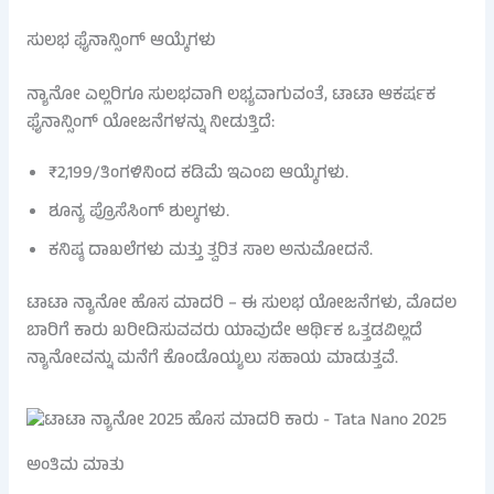
ಸುಲಭ ಫೈನಾನ್ಸಿಂಗ್ ಆಯ್ಕೆಗಳು
ನ್ಯಾನೋ ಎಲ್ಲರಿಗೂ ಸುಲಭವಾಗಿ ಲಭ್ಯವಾಗುವಂತೆ, ಟಾಟಾ ಆಕರ್ಷಕ
ಫೈನಾನ್ಸಿಂಗ್ ಯೋಜನೆಗಳನ್ನು ನೀಡುತ್ತಿದೆ:
₹2,199/ತಿಂಗಳಿನಿಂದ ಕಡಿಮೆ ಇಎಂಐ ಆಯ್ಕೆಗಳು.
ಶೂನ್ಯ ಪ್ರೊಸೆಸಿಂಗ್ ಶುಲ್ಕಗಳು.
ಕನಿಷ್ಠ ದಾಖಲೆಗಳು ಮತ್ತು ತ್ವರಿತ ಸಾಲ ಅನುಮೋದನೆ.
ಟಾಟಾ ನ್ಯಾನೋ ಹೊಸ ಮಾದರಿ – ಈ ಸುಲಭ ಯೋಜನೆಗಳು, ಮೊದಲ
ಬಾರಿಗೆ ಕಾರು ಖರೀದಿಸುವವರು ಯಾವುದೇ ಆರ್ಥಿಕ ಒತ್ತಡವಿಲ್ಲದೆ
ನ್ಯಾನೋವನ್ನು ಮನೆಗೆ ಕೊಂಡೊಯ್ಯಲು ಸಹಾಯ ಮಾಡುತ್ತವೆ.
ಅಂತಿಮ ಮಾತು