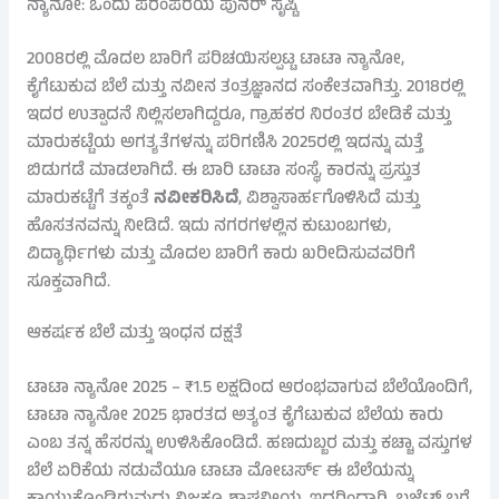
ನ್ಯಾನೋ: ಒಂದು ಪರಂಪರೆಯ ಪುನರ್ ಸೃಷ್ಟಿ
2008ರಲ್ಲಿ ಮೊದಲ ಬಾರಿಗೆ ಪರಿಚಯಿಸಲ್ಪಟ್ಟ ಟಾಟಾ ನ್ಯಾನೋ,
ಕೈಗೆಟುಕುವ ಬೆಲೆ ಮತ್ತು ನವೀನ ತಂತ್ರಜ್ಞಾನದ ಸಂಕೇತವಾಗಿತ್ತು. 2018ರಲ್ಲಿ
ಇದರ ಉತ್ಪಾದನೆ ನಿಲ್ಲಿಸಲಾಗಿದ್ದರೂ, ಗ್ರಾಹಕರ ನಿರಂತರ ಬೇಡಿಕೆ ಮತ್ತು
ಮಾರುಕಟ್ಟೆಯ ಅಗತ್ಯತೆಗಳನ್ನು ಪರಿಗಣಿಸಿ 2025ರಲ್ಲಿ ಇದನ್ನು ಮತ್ತೆ
ಬಿಡುಗಡೆ ಮಾಡಲಾಗಿದೆ. ಈ ಬಾರಿ ಟಾಟಾ ಸಂಸ್ಥೆ, ಕಾರನ್ನು ಪ್ರಸ್ತುತ
ಮಾರುಕಟ್ಟೆಗೆ ತಕ್ಕಂತೆ
ನವೀಕರಿಸಿದೆ
, ವಿಶ್ವಾಸಾರ್ಹಗೊಳಿಸಿದೆ ಮತ್ತು
ಹೊಸತನವನ್ನು ನೀಡಿದೆ. ಇದು ನಗರಗಳಲ್ಲಿನ ಕುಟುಂಬಗಳು,
ವಿದ್ಯಾರ್ಥಿಗಳು ಮತ್ತು ಮೊದಲ ಬಾರಿಗೆ ಕಾರು ಖರೀದಿಸುವವರಿಗೆ
ಸೂಕ್ತವಾಗಿದೆ.
ಆಕರ್ಷಕ ಬೆಲೆ ಮತ್ತು ಇಂಧನ ದಕ್ಷತೆ
ಟಾಟಾ ನ್ಯಾನೋ 2025 – ₹1.5 ಲಕ್ಷದಿಂದ ಆರಂಭವಾಗುವ ಬೆಲೆಯೊಂದಿಗೆ,
ಟಾಟಾ ನ್ಯಾನೋ 2025 ಭಾರತದ ಅತ್ಯಂತ ಕೈಗೆಟುಕುವ ಬೆಲೆಯ ಕಾರು
ಎಂಬ ತನ್ನ ಹೆಸರನ್ನು ಉಳಿಸಿಕೊಂಡಿದೆ. ಹಣದುಬ್ಬರ ಮತ್ತು ಕಚ್ಚಾ ವಸ್ತುಗಳ
ಬೆಲೆ ಏರಿಕೆಯ ನಡುವೆಯೂ ಟಾಟಾ ಮೋಟರ್ಸ್ ಈ ಬೆಲೆಯನ್ನು