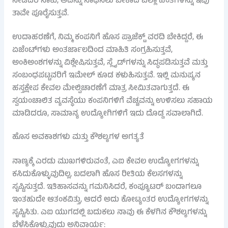
ನೀಡಿದರೆ ಸಾಕು, ಅದನ್ನು ಸಾಧಿಸಲು ಬೇಕಾದ ಎಲ್ಲಾ ಹಂತಗಳನ್ನು ಇವು
ತಾವೇ ಪೂರೈಸುತ್ತವೆ.
ಉದಾಹರಣೆಗೆ, ನಿಮ್ಮ ಕಂಪನಿಗೆ ಹೊಸ ಪ್ರಾಜೆಕ್ಟ್ ವರದಿ ಬೇಕಿದ್ದರೆ, ಈ
ಏಜೆಂಟ್‌ಗಳು ಅಂತರ್ಜಾಲದಿಂದ ಮಾಹಿತಿ ಸಂಗ್ರಹಿಸುತ್ತವೆ,
ಅಂಕಿಅಂಶಗಳನ್ನು ವಿಶ್ಲೇಷಿಸುತ್ತವೆ, ಸ್ಲೈಡ್‌ಗಳನ್ನು ಸಿದ್ಧಪಡಿಸುತ್ತವೆ ಮತ್ತು
ಸಂಬಂಧಪಟ್ಟವರಿಗೆ ಇಮೇಲ್ ಕೂಡ ಕಳುಹಿಸುತ್ತವೆ. ಇಲ್ಲಿ ಮನುಷ್ಯನ
ಹಸ್ತಕ್ಷೇಪ ಕೇವಲ ಮೇಲ್ವಿಚಾರಣೆಗೆ ಮಾತ್ರ ಸೀಮಿತವಾಗುತ್ತದೆ. ಈ
ಸ್ವಯಂಚಾಲಿತ ವ್ಯವಸ್ಥೆಯು ಕಂಪನಿಗಳಿಗೆ ವೆಚ್ಚವನ್ನು ಉಳಿಸಲು ಸಹಾಯ
ಮಾಡಿದರೂ, ಸಾಮಾನ್ಯ ಉದ್ಯೋಗಿಗಳಿಗೆ ಇದು ದೊಡ್ಡ ಸವಾಲಾಗಿದೆ.
ಹೊಸ ಅವಕಾಶಗಳು ಮತ್ತು ಕೌಶಲ್ಯಗಳ ಅಗತ್ಯತೆ
ನಾಣ್ಯಕ್ಕೆ ಎರಡು ಮುಖಗಳಿರುವಂತೆ, ಎಐ ಕೇವಲ ಉದ್ಯೋಗಗಳನ್ನು
ಕಸಿದುಕೊಳ್ಳುವುದಿಲ್ಲ, ಬದಲಾಗಿ ಹೊಸ ರೀತಿಯ ಕೆಲಸಗಳನ್ನು
ಸೃಷ್ಟಿಸುತ್ತದೆ. ಇತಿಹಾಸವನ್ನು ಗಮನಿಸಿದರೆ, ಕಂಪ್ಯೂಟರ್ ಬಂದಾಗಲೂ
ಇಂತಹುದೇ ಆತಂಕವಿತ್ತು, ಆದರೆ ಅದು ಕೋಟ್ಯಂತರ ಉದ್ಯೋಗಗಳನ್ನು
ಸೃಷ್ಟಿಸಿತು. ಎಐ ಯುಗದಲ್ಲಿ ಬದುಕಲು ನಾವು ಈ ಕೆಳಗಿನ ಕೌಶಲ್ಯಗಳನ್ನು
ಬೆಳೆಸಿಕೊಳ್ಳುವುದು ಅನಿವಾರ್ಯ: