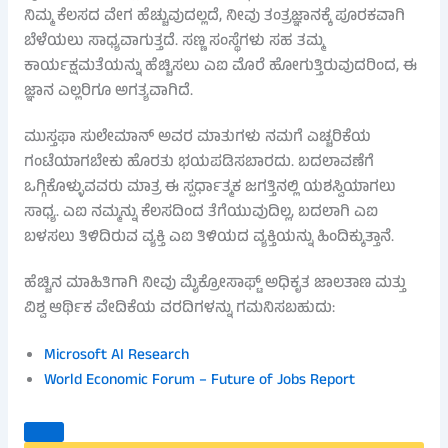
ನಿಮ್ಮ ಕೆಲಸದ ವೇಗ ಹೆಚ್ಚುವುದಲ್ಲದೆ, ನೀವು ತಂತ್ರಜ್ಞಾನಕ್ಕೆ ಪೂರಕವಾಗಿ
ಬೆಳೆಯಲು ಸಾಧ್ಯವಾಗುತ್ತದೆ. ಸಣ್ಣ ಸಂಸ್ಥೆಗಳು ಸಹ ತಮ್ಮ
ಕಾರ್ಯಕ್ಷಮತೆಯನ್ನು ಹೆಚ್ಚಿಸಲು ಎಐ ಮೊರೆ ಹೋಗುತ್ತಿರುವುದರಿಂದ, ಈ
ಜ್ಞಾನ ಎಲ್ಲರಿಗೂ ಅಗತ್ಯವಾಗಿದೆ.
ಮುಸ್ತಫಾ ಸುಲೇಮಾನ್ ಅವರ ಮಾತುಗಳು ನಮಗೆ ಎಚ್ಚರಿಕೆಯ
ಗಂಟೆಯಾಗಬೇಕು ಹೊರತು ಭಯಪಡಿಸಬಾರದು. ಬದಲಾವಣೆಗೆ
ಒಗ್ಗಿಕೊಳ್ಳುವವರು ಮಾತ್ರ ಈ ಸ್ಪರ್ಧಾತ್ಮಕ ಜಗತ್ತಿನಲ್ಲಿ ಯಶಸ್ವಿಯಾಗಲು
ಸಾಧ್ಯ. ಎಐ ನಮ್ಮನ್ನು ಕೆಲಸದಿಂದ ತೆಗೆಯುವುದಿಲ್ಲ, ಬದಲಾಗಿ ಎಐ
ಬಳಸಲು ತಿಳಿದಿರುವ ವ್ಯಕ್ತಿ ಎಐ ತಿಳಿಯದ ವ್ಯಕ್ತಿಯನ್ನು ಹಿಂದಿಕ್ಕುತ್ತಾನೆ.
ಹೆಚ್ಚಿನ ಮಾಹಿತಿಗಾಗಿ ನೀವು ಮೈಕ್ರೋಸಾಫ್ಟ್ ಅಧಿಕೃತ ಜಾಲತಾಣ ಮತ್ತು
ವಿಶ್ವ ಆರ್ಥಿಕ ವೇದಿಕೆಯ ವರದಿಗಳನ್ನು ಗಮನಿಸಬಹುದು:
Microsoft AI Research
World Economic Forum – Future of Jobs Report